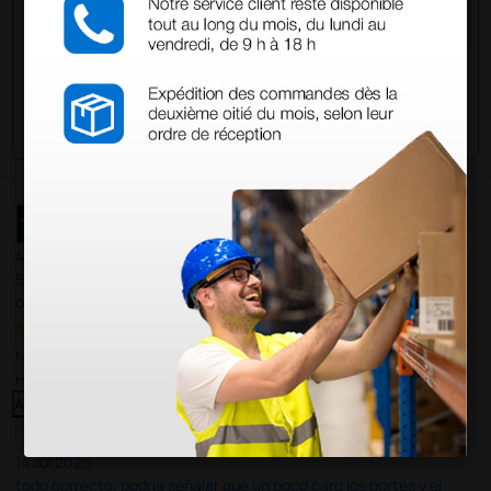
Envía tu pregunta
4,4
/5
597
opiniones
Nuestras reseñas de 4 y 5 estrellas.
Haga clic aquí para leerlos todos >
Anterior
Siguiente
14 Jul 2026
todo correcto. podria señalar que un poco caro los portes y el