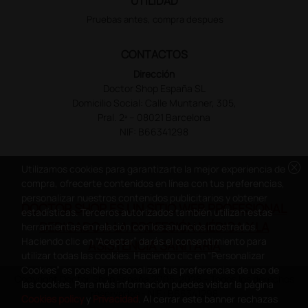
UTILIDAD
Pruebas antes, compra despues
CONTACTOS
Dirección
Doctor Shop España SL
Domicilio Social: Calle Muntaner, 305,
Pral. 2ª – 08021 Barcelona
NIF: B66341298
cancel
Utilizamos cookies para garantizarte la mejor experiencia de
compra, ofrecerte contenidos en línea con tus preferencias,
personalizar nuestros contenidos publicitarios y obtener
DOCTOR SHOP ES UN SITIO WEB PROFESIONAL
estadísticas. Terceros autorizados también utilizan estas
DEDICADO A LA PROFESIÓN MÉDICA Y LA
herramientas en relación con los anuncios mostrados.
Haciendo clic en “Aceptar” darás el consentimiento para
ASISTENCIA SANITARIA
utilizar todas las cookies. Haciendo clic en “Personalizar
Cookies” es posible personalizar tus preferencias de uso de
Copyright Doctor Shop España 2005-2026 - Todos los derechos
las cookies. Para más información puedes visitar la página
reservados - NIF.: B66341298
Cookies policy
y
Privacidad
. Al cerrar este banner rechazas