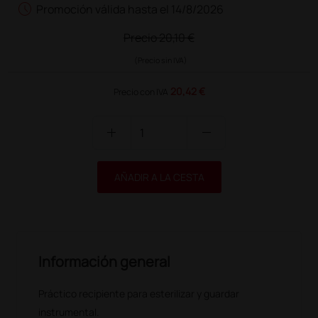
schedule
Promoción válida hasta el 14/8/2026
Precio
20,10 €
(Precio sin IVA)
20,42 €
Precio con IVA
add
remove
AÑADIR A LA CESTA
Información general
Práctico recipiente para esterilizar y guardar
instrumental.