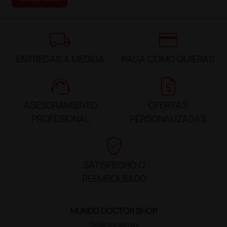
local_shipping
credit_card
ENTREGAS A MEDIDA
PAGA COMO QUIERAS
support_agent
request_quote
ASESORAMIENTO
OFERTAS
PROFESIONAL
PERSONALIZADAS
verified_user
SATISFECHO O
REEMBOLSADO
MUNDO DOCTOR SHOP
Quiénes somos