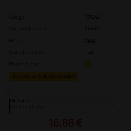
Código:
105248
Código fabricante
26662
link
Marca
GIMA
Unidad de venta
:
1 ud.
Disponibilidad:
En stock en 15 días laborables.
heart_plus
Medidas
16,88 €