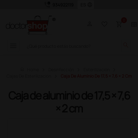
call_quality
language
934922119
0
person
favorite_border
shopping_cart
two_pager
menu
search
home
Home
Desinfección
Esterilización
Cajas De Esterilización
Caja De Aluminio De 17,5 × 7,6 × 2 Cm
Caja de aluminio de 17,5 × 7,6
× 2 cm