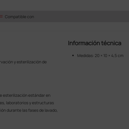
ist
Compatible con
Información técnica
Medidas: 20 × 10 × 4,5 cm
vación y esterilización de
e esterilización estándar en
es, laboratorios y estructuras
ción durante las fases de lavado,