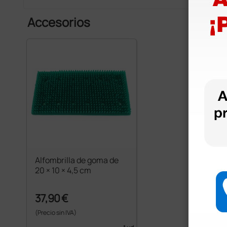
Accesorios
Alfombrilla de goma de
20 × 10 × 4,5 cm
37,90 €
(Precio sin IVA)