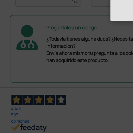
1 ud.
Pregúntale a un colega
¿Todavía tienes alguna duda? ¿Necesit
información?
Envía ahora mismo tu pregunta a los co
han adquirido este producto.
4,4
/5
597
opiniones