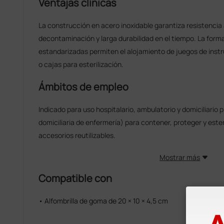
Ventajas clínicas
La construcción en acero inoxidable garantiza resistencia a 
decontaminación y larga durabilidad en el tiempo. La for
estandarizadas permiten el alojamiento de juegos de instr
o cajas para esterilización.
Ámbitos de empleo
Indicado para uso hospitalario, ambulatorio y domiciliario p
domiciliaria de enfermería) para contener, proteger y este
accesorios reutilizables.
Mostrar más
Compatible con
• Alfombrilla de goma de 20 × 10 × 4,5 cm