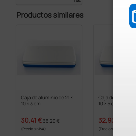
1 ud.
Productos similares
Caja de aluminio de 21 ×
Caja de aluminio 
10 × 3 cm
10 × 5 cm
30,41 €
32,93 €
36,20 €
39,20 
(Precio sin IVA)
(Precio sin IVA)