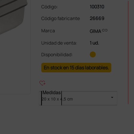
Código:
100310
Código fabricante
26669
link
Marca
GIMA
Unidad de venta
:
1 ud.
Disponibilidad:
En stock en 15 días laborables.
heart_plus
Medidas