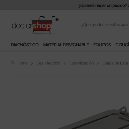
Únete al programa Ds Plus y p
DIAGNÓSTICO
MATERIAL DESECHABLE
EQUIPOS
CIRUGÍ
home
Home
Desinfección
Esterilización
Cajas De Ester