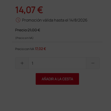
14,07 €
schedule
Promoción válida hasta el 14/8/2026
Precio
21,00 €
(Precio sin IVA)
17,02 €
Precio con IVA
add
remove
AÑADIR A LA CESTA