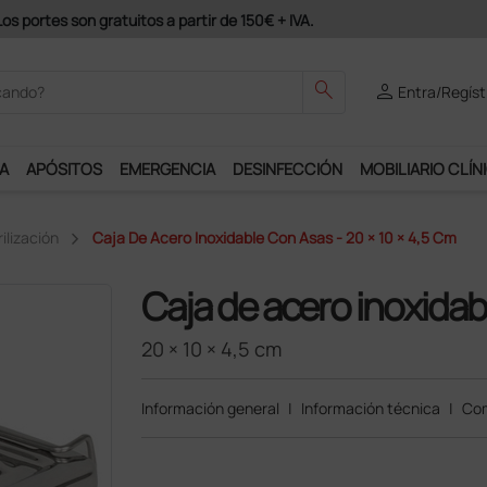
odrás disfrutar de muchos servicios exclusivos.
search
person
Entra/Regíst
A
APÓSITOS
EMERGENCIA
DESINFECCIÓN
MOBILIARIO CLÍN
ilización
Caja De Acero Inoxidable Con Asas - 20 × 10 × 4,5 Cm
Caja de acero inoxidab
20 × 10 × 4,5 cm
Información general
|
Información técnica
|
Com