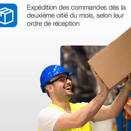
de 21 ×
Caja de acero - 20 × 10 ×
Caja de 
6 cm
cm
15,15 €
27,60
€
18,94 €
(Precio sin IVA)
(Precio sin