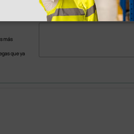
1 ud.
1 ud.
as más
legas que ya