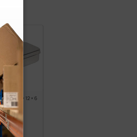
acero - 25 × 12 × 6
 €
34,50 €
 IVA)