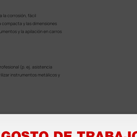
la corrosión, fácil
ma compacta y las dimensiones
umentos y la apilación en carros
rofesional (p. ej. asistencia
rilizar instrumentos metálicos y