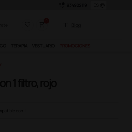
call_quality
language
934922119
0
favorite_border
shopping_cart
two_pager
Blog
rate
ICO
TERAPIA
VESTUARIO
PROMOCIONES
Mm
n 1 filtro, rojo
patible con
|