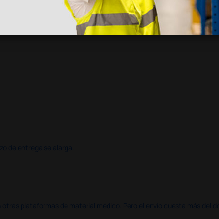
azo de entrega se alarga.
en otras plataformas de material médico. Pero el envío cuesta más del 