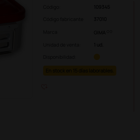
Código:
109345
Código fabricante
37010
link
Marca
GIMA
Unidad de venta
:
1 ud.
Disponibilidad:
En stock en 15 días laborables.
heart_plus