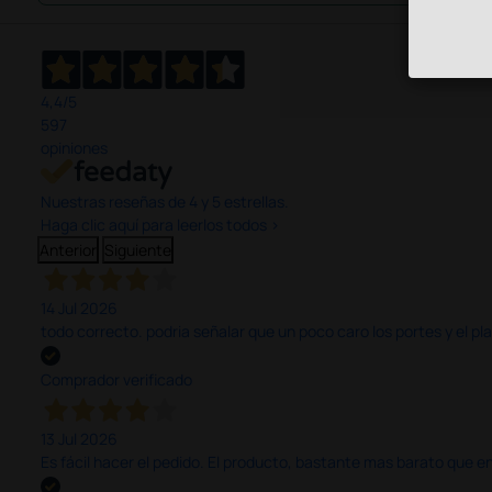
4,4
/5
597
opiniones
Nuestras reseñas de 4 y 5 estrellas.
Haga clic aquí para leerlos todos >
Anterior
Siguiente
14 Jul 2026
todo correcto. podria señalar que un poco caro los portes y el pl
Comprador verificado
13 Jul 2026
Es fácil hacer el pedido. El producto, bastante mas barato que 