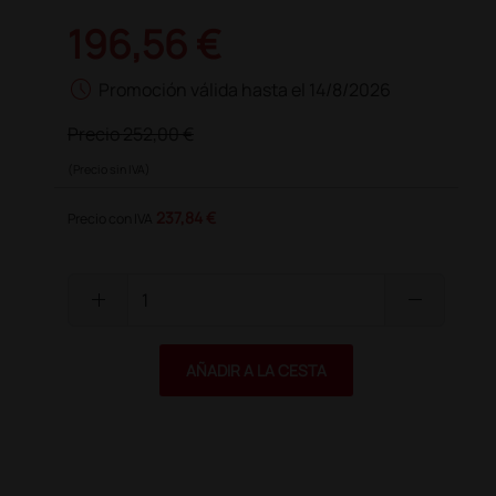
196,56 €
schedule
Promoción válida hasta el 14/8/2026
Precio
252,00 €
(Precio sin IVA)
237,84 €
Precio con IVA
add
remove
AÑADIR A LA CESTA