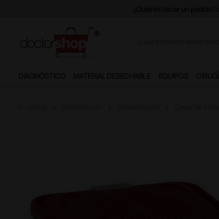
Únete al programa Ds Plus
DIAGNÓSTICO
MATERIAL DESECHABLE
EQUIPOS
CIRUGÍ
home
Home
Desinfección
Esterilización
Cajas De Ester