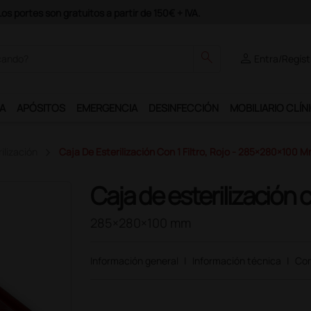
 y podrás disfrutar de muchos servicios exclusivos.
search
person
Entra/Regíst
A
APÓSITOS
EMERGENCIA
DESINFECCIÓN
MOBILIARIO CLÍN
ilización
Caja De Esterilización Con 1 Filtro, Rojo - 285×280×100 
Caja de esterilización co
285×280×100 mm
Información general
|
Información técnica
|
Com