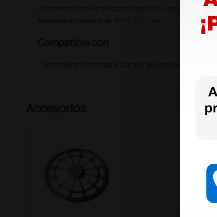
Contenedor para esterilización con filtro y fondo no perfo
temperatura máxima de 134 °C y 2,2 bar.
Compatible con
• Soporte para filtros para cámara de esterilización
Accesorios