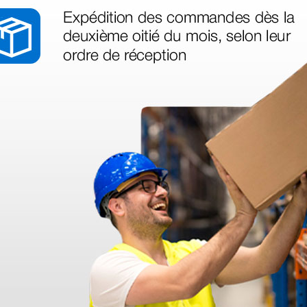
as más
legas que ya