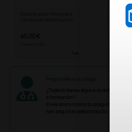
Soporte para filtros para
cámara de esterilización
45,00 €
(Precio sin IVA)
1 ud.
Pregúntale a un colega
¿Todavía tienes alguna duda? ¿Necesit
información?
Envía ahora mismo tu pregunta a los co
han adquirido este producto.