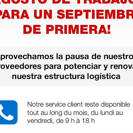
Fondo perforado
rado. Autoclavable a una
1 filtro
Medidas: 285×280×100 mm
Color tapa: rojo