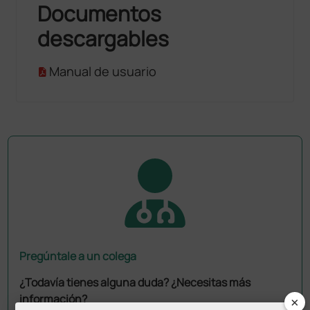
Documentos
descargables
Manual de usuario
Pregúntale a un colega
¿Todavía tienes alguna duda? ¿Necesitas más
×
información?