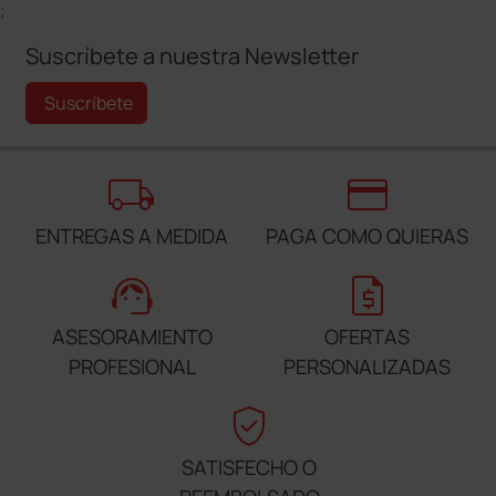
;
Suscríbete a nuestra Newsletter
Suscríbete
local_shipping
credit_card
ENTREGAS A MEDIDA
PAGA COMO QUIERAS
support_agent
request_quote
ASESORAMIENTO
OFERTAS
PROFESIONAL
PERSONALIZADAS
verified_user
SATISFECHO O