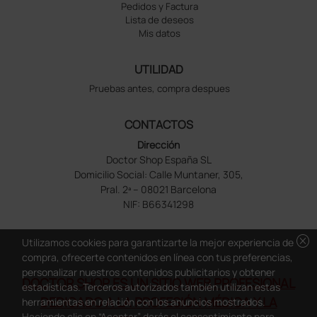
Pedidos y Factura
Lista de deseos
Mis datos
UTILIDAD
Pruebas antes, compra despues
CONTACTOS
Dirección
Doctor Shop España SL
Domicilio Social: Calle Muntaner, 305,
Pral. 2ª – 08021 Barcelona
NIF: B66341298
cancel
Utilizamos cookies para garantizarte la mejor experiencia de
compra, ofrecerte contenidos en línea con tus preferencias,
personalizar nuestros contenidos publicitarios y obtener
DOCTOR SHOP ES UN SITIO WEB PROFESIONAL
estadísticas. Terceros autorizados también utilizan estas
DEDICADO A LA PROFESIÓN MÉDICA Y LA
herramientas en relación con los anuncios mostrados.
Haciendo clic en “Aceptar” darás el consentimiento para