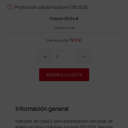
schedule
Promoción válida hasta el 7/8/2026
Precio
18,64 €
(Precio sin IVA)
19,17 €
Precio con IVA
add
remove
AÑADIR A LA CESTA
Información general
Indicador de clase 5 para esterilización con óxido de
etileno en tiras conforme a norma ISO 11135. Permite