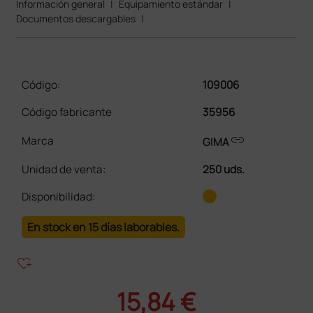
Información general
|
Equipamiento estándar
|
Documentos descargables
|
Código:
109006
Código fabricante
35956
link
Marca
GIMA
Unidad de venta
:
250 uds.
Disponibilidad:
En stock en 15 días laborables.
heart_plus
15,84 €