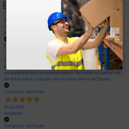
Anterior
Siguiente
14 Jul 2026
todo correcto. podria señalar que un poco caro los portes y el
plazo de entrega se alarga.
Comprador verificado
13 Jul 2026
Es fácil hacer el pedido. El producto, bastante mas barato que en
otras plataformas de material médico. Pero el envío cuesta más
del doble que en cualquier otra empresa dentro de España.
Comprador verificado
13 Jul 2026
Excelente
Comprador verificado