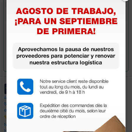
Envía ahora mismo tu pregunta a los colegas que ya
han adquirido este producto.
Envía tu pregunta
4,4
/5
597
opiniones
Nuestras reseñas de 4 y 5 estrellas.
Haga clic aquí para leerlos todos >