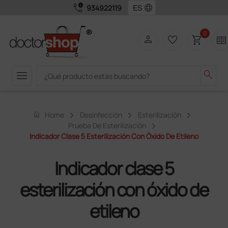
call_quality
language
934922119
0
person
favorite_border
shopping_cart
two_pager
menu
search
home
Home
Desinfección
Esterilización
Prueba De Esterilización
Indicador Clase 5 Esterilización Con Óxido De Etileno
Indicador clase 5
esterilización con óxido de
etileno