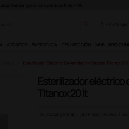
 Plus y podrás disfrutar de muchos servicios exclusivos.
search
person
Entra/Regíst
A
APÓSITOS
EMERGENCIA
DESINFECCIÓN
MOBILIARIO CLÍN
 En Seco
Esterilizador Eléctrico De Ventilación Forzada Titanox 20 L
Esterilizador eléctrico
Titanox 20 lt
Información general
|
Información técnica
|
Doc