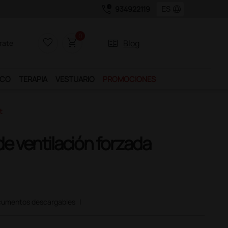
call_quality
language
934922119
0
favorite_border
shopping_cart
two_pager
Blog
rate
ICO
TERAPIA
VESTUARIO
PROMOCIONES
t
 de ventilación forzada
umentos descargables
|