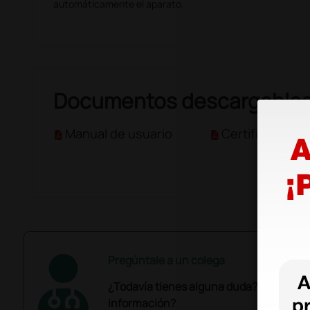
automáticamente el aparato.
Documentos descargable
Manual de usuario
Certificado CE
Pregúntale a un colega
¿Todavía tienes alguna duda? ¿Necesit
información?