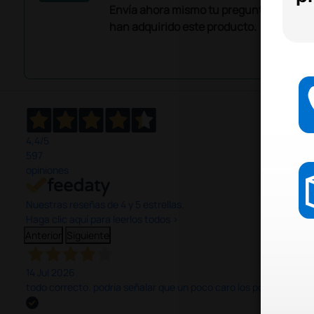
Envía ahora mismo tu pregunta a los co
han adquirido este producto.
4,4
/5
597
opiniones
Nuestras reseñas de 4 y 5 estrellas.
Haga clic aquí para leerlos todos >
Anterior
Siguiente
14 Jul 2026
todo correcto. podria señalar que un poco caro los portes y el pl