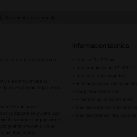
e_alt
Documentos descargables
Información técnica
puerta fuertemente aislada de
• Timer de 0 a 120 min
• Termoregulador de 0 °- 200° C
• Termostato de seguridad
r y a la corrosión de alta
• Ventilador para la ventilación f
idable, se pueden regular en la
• Dos pilotos de control
• Alimentación: 230V 50/60 Hz
rior de la cámara de
• Medidas externas: 565×350×3
spositivo dispone de un ventilador
• Medidas internas: 400×220×2
amiento y durante las pausas de
 por guarniciones en silicona.
120 minutos) apaga