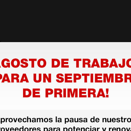
s
Declaración de
conformidad
as más