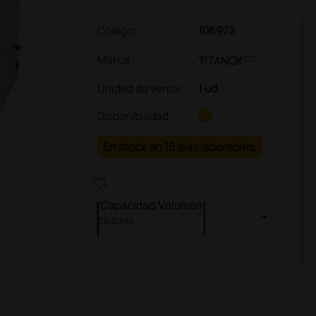
Código:
106972
link
Marca
TITANOX
Unidad de venta
:
1 ud.
Disponibilidad:
En stock en 15 días laborables.
heart_plus
Capacidad/Volumen