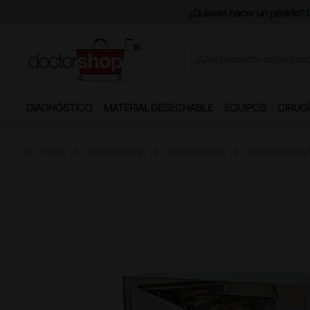
Únete al programa Ds
DIAGNÓSTICO
MATERIAL DESECHABLE
EQUIPOS
CIRUGÍ
home
Home
Desinfección
Esterilización
Esterilización