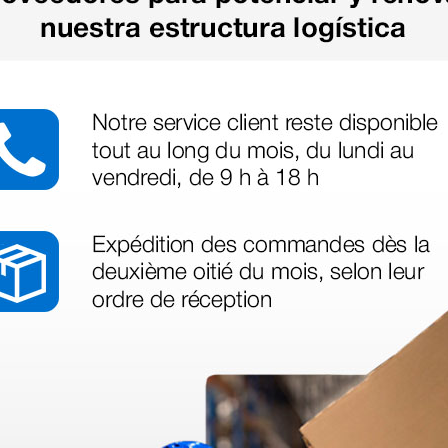
legas que ya
azo de entrega se alarga.