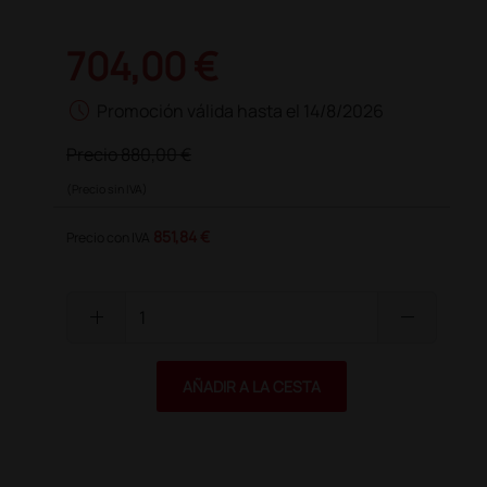
704,00 €
schedule
Promoción válida hasta el 14/8/2026
Precio
880,00 €
(Precio sin IVA)
851,84 €
Precio con IVA
add
remove
AÑADIR A LA CESTA