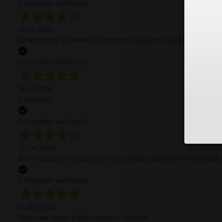
Comprador verificado
13 Jul 2026
Es fácil hacer el pedido. El producto, bastante mas barato que 
Comprador verificado
13 Jul 2026
Excelente
Comprador verificado
12 Jun 2026
Bien, rápida y sin problemas. No me gusta que se oferten productos
Comprador verificado
14 Abr 2026
Todo muy rápido y fácil,volveré a comprar.