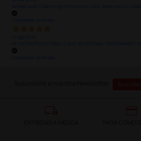
excelente en 3 días tengo el insumo en casa, buen precio y calid
Comprador verificado
13 Ago 2025
HE ENCONTRADO TODO LO QUE NECESITABA. ENVÍO RÁPIDO Y B
Comprador verificado
;
Suscríbete a nuestra Newsletter
Suscríbet
local_shipping
credit_card
ENTREGAS A MEDIDA
PAGA COMO Q