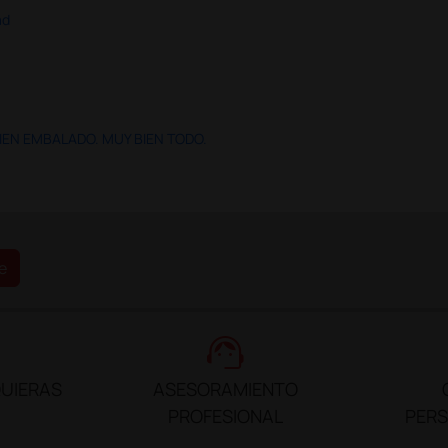
ad
IEN EMBALADO. MUY BIEN TODO.
e
support_agent
UIERAS
ASESORAMIENTO
PROFESIONAL
PER