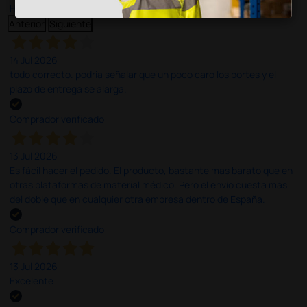
Haga clic aquí para leerlos todos >
Anterior
Siguiente
14 Jul 2026
todo correcto. podria señalar que un poco caro los portes y el
plazo de entrega se alarga.
Comprador verificado
13 Jul 2026
Es fácil hacer el pedido. El producto, bastante mas barato que en
otras plataformas de material médico. Pero el envío cuesta más
del doble que en cualquier otra empresa dentro de España.
Comprador verificado
13 Jul 2026
Excelente