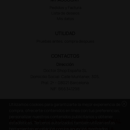
Pedidos y Factura
Lista de deseos
Mis datos
UTILIDAD
Pruebas antes, compra despues
CONTACTOS
Dirección
Doctor Shop España SL
Domicilio Social: Calle Muntaner, 305,
Pral. 2ª – 08021 Barcelona
NIF: B66341298
cancel
Utilizamos cookies para garantizarte la mejor experiencia de
compra, ofrecerte contenidos en línea con tus preferencias,
personalizar nuestros contenidos publicitarios y obtener
DOCTOR SHOP ES UN SITIO WEB PROFESIONAL
estadísticas. Terceros autorizados también utilizan estas
DEDICADO A LA PROFESIÓN MÉDICA Y LA
herramientas en relación con los anuncios mostrados.