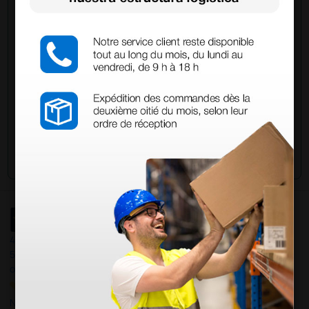
información?
Envía ahora mismo tu pregunta a los colegas que ya
han adquirido este producto.
Envía tu pregunta
4,4
/5
597
opiniones
Nuestras reseñas de 4 y 5 estrellas.