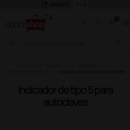
call_quality
language
934922119
0
person
favorite_border
shopping_cart
two_pager
menu
search
home
Home
Desinfección
Esterilización
Prueba De Esterilización
Indicador De Tipo 5 Para Autoclaves
Indicador de tipo 5 para
autoclaves