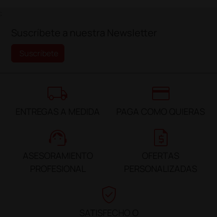
;
Suscríbete a nuestra Newsletter
Suscríbete
local_shipping
credit_card
ENTREGAS A MEDIDA
PAGA COMO QUIERAS
support_agent
request_quote
ASESORAMIENTO
OFERTAS
PROFESIONAL
PERSONALIZADAS
verified_user
SATISFECHO O