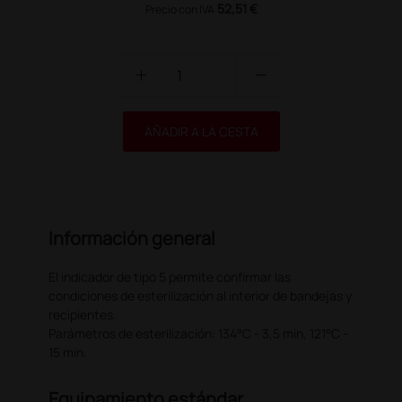
52,51 €
Precio con IVA
add
remove
AÑADIR A LA CESTA
Información general
El indicador de tipo 5 permite confirmar las
condiciones de esterilización al interior de bandejas y
recipientes.
Parámetros de esterilización: 134°C - 3,5 min, 121°C -
15 min.
Equipamiento estándar