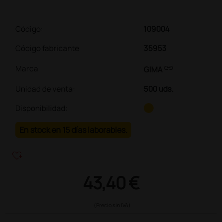
Código:
109004
Código fabricante
35953
link
Marca
GIMA
Unidad de venta
:
500 uds.
Disponibilidad:
En stock en 15 días laborables.
heart_plus
43,40 €
(Precio sin IVA)