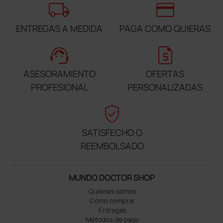
local_shipping
credit_card
ENTREGAS A MEDIDA
PAGA COMO QUIERAS
support_agent
request_quote
ASESORAMIENTO
OFERTAS
PROFESIONAL
PERSONALIZADAS
verified_user
SATISFECHO O
REEMBOLSADO
MUNDO DOCTOR SHOP
Quiénes somos
Cómo comprar
Entregas
Métodos de pago