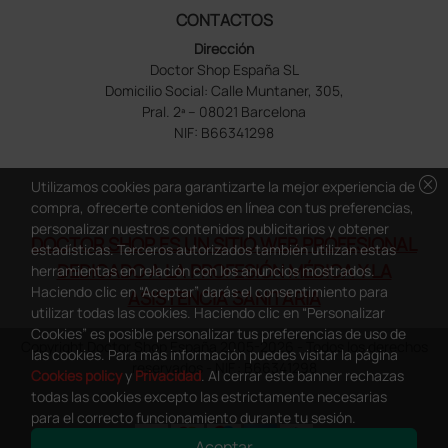
CONTACTOS
Dirección
Doctor Shop España SL
Domicilio Social: Calle Muntaner, 305,
Pral. 2ª – 08021 Barcelona
NIF: B66341298
cancel
Utilizamos cookies para garantizarte la mejor experiencia de
compra, ofrecerte contenidos en línea con tus preferencias,
personalizar nuestros contenidos publicitarios y obtener
DOCTOR SHOP ES UN SITIO WEB PROFESIONAL
estadísticas. Terceros autorizados también utilizan estas
DEDICADO A LA PROFESIÓN MÉDICA Y LA
herramientas en relación con los anuncios mostrados.
Haciendo clic en “Aceptar” darás el consentimiento para
ASISTENCIA SANITARIA
utilizar todas las cookies. Haciendo clic en “Personalizar
Cookies” es posible personalizar tus preferencias de uso de
Copyright Doctor Shop España 2005-2026 - Todos los derechos
las cookies. Para más información puedes visitar la página
reservados - NIF.: B66341298
Cookies policy
y
Privacidad
. Al cerrar este banner rechazas
todas las cookies excepto las estrictamente necesarias
para el correcto funcionamiento durante tu sesión.
Aceptar