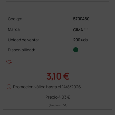
Código:
5700460
link
Marca
GIMA
Unidad de venta
:
200 uds.
Disponibilidad:
heart_plus
3,10 €
schedule
Promoción válida hasta el 14/8/2026
Precio
4,03 €
(Precio sin IVA)