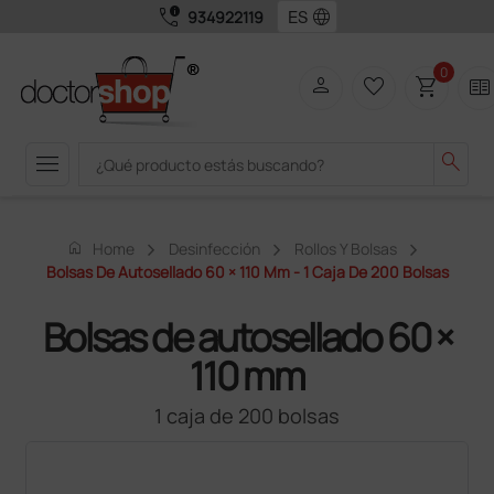
call_quality
language
934922119
0
person
favorite_border
shopping_cart
two_pager
menu
search
home
Home
Desinfección
Rollos Y Bolsas
Bolsas De Autosellado 60 × 110 Mm - 1 Caja De 200 Bolsas
Bolsas de autosellado 60 ×
110 mm
1 caja de 200 bolsas