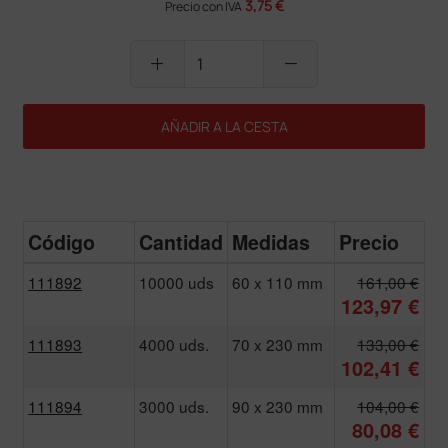
3,75 €
Precio con IVA
add
remove
AÑADIR A LA CESTA
Código
Cantidad
Medidas
Precio
111892
10000 uds
60 x 110 mm
161,00 €
123,97 €
111893
4000 uds.
70 x 230 mm
133,00 €
102,41 €
111894
3000 uds.
90 x 230 mm
104,00 €
80,08 €