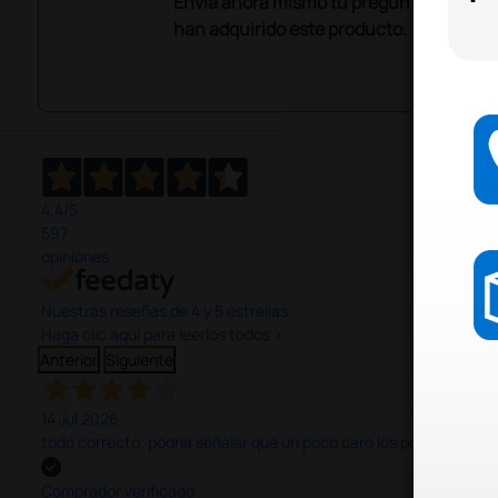
Envía ahora mismo tu pregunta a los co
han adquirido este producto.
4,4
/5
597
opiniones
Nuestras reseñas de 4 y 5 estrellas.
Haga clic aquí para leerlos todos >
Anterior
Siguiente
14 Jul 2026
todo correcto. podria señalar que un poco caro los portes y el pl
Comprador verificado