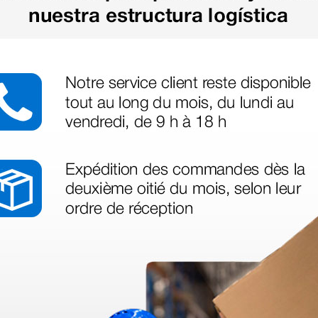
legas que ya
azo de entrega se alarga.