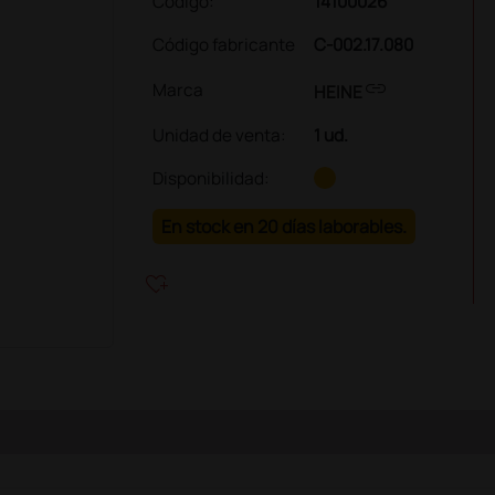
Código:
14100026
Código fabricante
C-002.17.080
link
Marca
HEINE
Unidad de venta
:
1 ud.
Disponibilidad:
En stock en 20 días laborables.
heart_plus