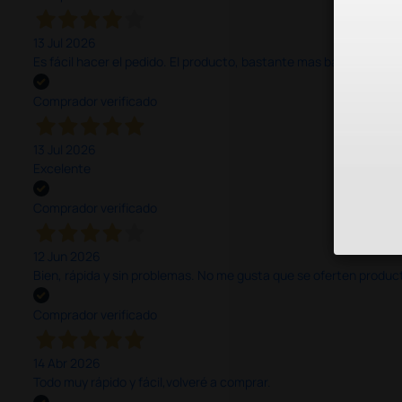
13 Jul 2026
Es fácil hacer el pedido. El producto, bastante mas barato que 
Comprador verificado
13 Jul 2026
Excelente
Comprador verificado
12 Jun 2026
Bien, rápida y sin problemas. No me gusta que se oferten productos
Comprador verificado
14 Abr 2026
Todo muy rápido y fácil,volveré a comprar.