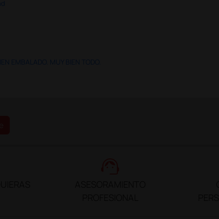
ad
IEN EMBALADO. MUY BIEN TODO.
e
support_agent
UIERAS
ASESORAMIENTO
PROFESIONAL
PER