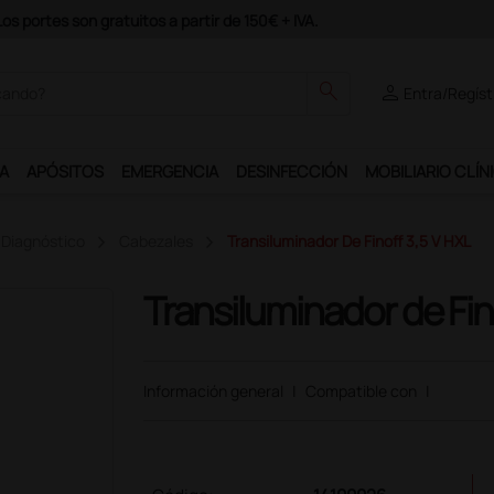
 programa Ds Plus y podrás disfrutar de muchos servicios exclusivos.
search
person
Entra/Regíst
A
APÓSITOS
EMERGENCIA
DESINFECCIÓN
MOBILIARIO CLÍN
 Diagnóstico
Cabezales
Transiluminador De Finoff 3,5 V HXL
Transiluminador de Fin
Información general
|
Compatible con
|