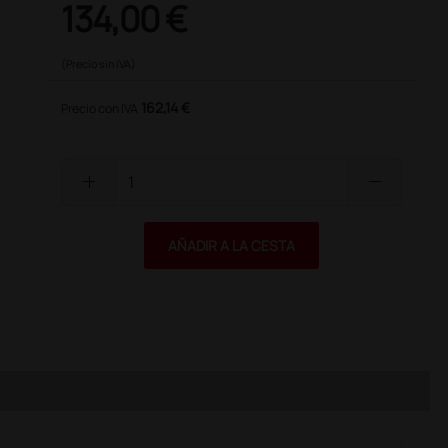
134,00 €
(Precio sin IVA)
162,14 €
Precio con IVA
add
remove
AÑADIR A LA CESTA