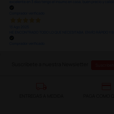
excelente en 3 días tengo el insumo en casa, buen precio y calid
Comprador verificado
13 Ago 2025
HE ENCONTRADO TODO LO QUE NECESITABA. ENVÍO RÁPIDO Y B
Comprador verificado
;
Suscríbete a nuestra Newsletter
Suscríbet
local_shipping
credit_card
ENTREGAS A MEDIDA
PAGA COMO Q