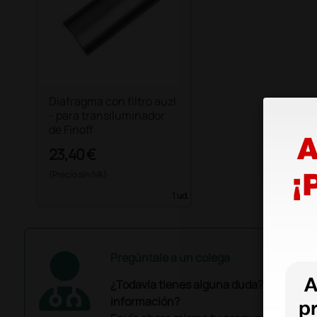
Diafragma con filtro auzl
- para transiluminador
de Finoff
23,40 €
(Precio sin IVA)
1 ud.
Pregúntale a un colega
¿Todavía tienes alguna duda? ¿Necesit
información?