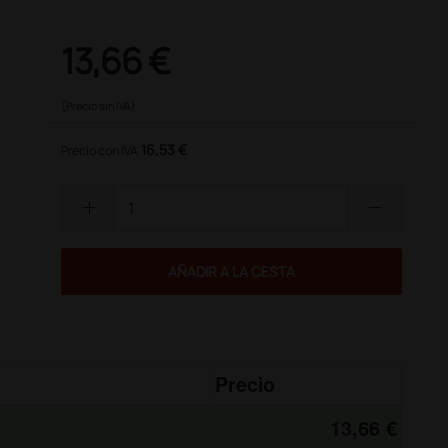
13,66 €
(Precio sin IVA)
16,53 €
Precio con IVA
add
remove
AÑADIR A LA CESTA
Precio
13,66 €