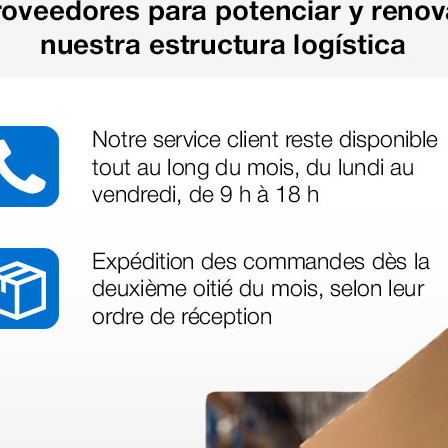
legas que ya
azo de entrega se alarga.