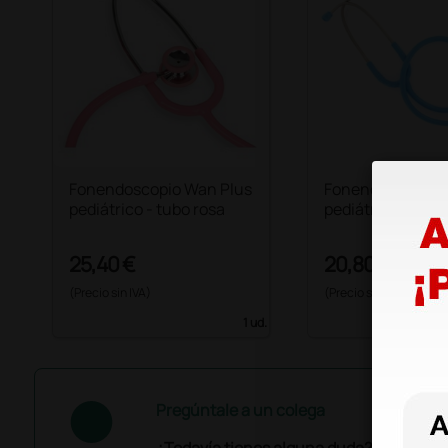
Fonendoscopio Wan Plus
Fonendoscopio
pediátrico - tubo rosa
pediátrico Classi
25,40 €
20,80 €
(Precio sin IVA)
(Precio sin IVA)
1 ud.
Pregúntale a un colega
¿Todavía tienes alguna duda? ¿Necesit