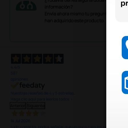
información?
Envía ahora mismo tu pregunta a los co
han adquirido este producto.
4,4
/5
597
opiniones
Nuestras reseñas de 4 y 5 estrellas.
Haga clic aquí para leerlos todos >
Anterior
Siguiente
14 Jul 2026
todo correcto. podria señalar que un poco caro los portes y el pl