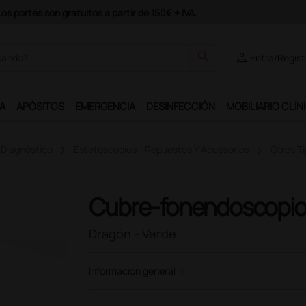
rama Ds Plus y podrás disfrutar de muchos servicios exclusivos.
search
person
Entra/Regíst
A
APÓSITOS
EMERGENCIA
DESINFECCIÓN
MOBILIARIO CLÍN
 Diagnóstico
Estetoscopios - Repuestos Y Accesorios
Otros T
Cubre-fonendoscopi
Dragón - Verde
Información general
|