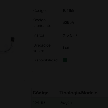
Código:
104158
Código
32654
fabricante
link
Marca
GIMA
Unidad de
1 ud.
venta
:
Disponibilidad:
heart_plus
Código
Tipología/Modelo
104158
Dragón