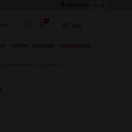
call_quality
language
934922119
0
favorite_border
shopping_cart
two_pager
Blog
rate
ICO
TERAPIA
VESTUARIO
PROMOCIONES
ipos De Repuestos Y Accesorios
o