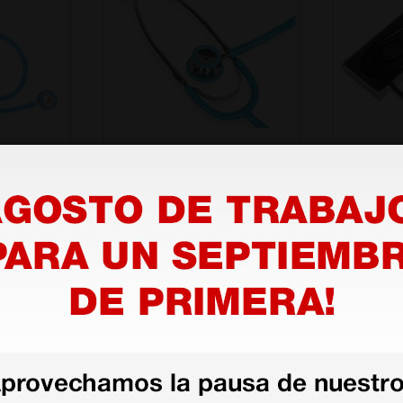
Fonendoscopio Wan
Fonendo
c - azul
pediátrico - tubo azul
pediátri
negro
16,28 €
20,80 
(Precio sin IVA)
(Precio sin
1 ud.
1 ud.
as más