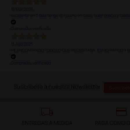
16 Mar 2026
excelente en 3 días tengo el insumo en casa, buen precio y calid
Comprador verificado
13 Ago 2025
HE ENCONTRADO TODO LO QUE NECESITABA. ENVÍO RÁPIDO Y B
Comprador verificado
;
Suscríbete a nuestra Newsletter
Suscríbet
local_shipping
credit_card
ENTREGAS A MEDIDA
PAGA COMO Q