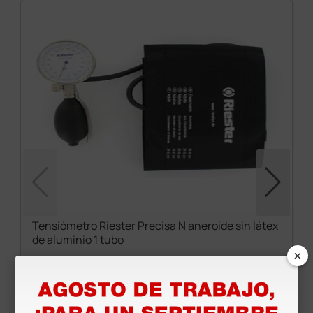
Tensiómetro Riester Precisa N aneroide sin látex
de aluminio 1 tubo
×
60,35 €
71,00 €
(Precio sin IVA)