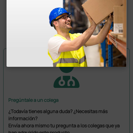
80,00 €
100,00 €
(Precio sin IVA)
1 ud.
Pregúntale a un colega
¿Todavía tienes alguna duda? ¿Necesitas más
información?
Envía ahora mismo tu pregunta a los colegas que ya
han adquirido este producto.