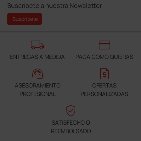
Suscríbete a nuestra Newsletter
Suscríbete
local_shipping
credit_card
ENTREGAS A MEDIDA
PAGA COMO QUIERAS
support_agent
request_quote
ASESORAMIENTO
OFERTAS
PROFESIONAL
PERSONALIZADAS
verified_user
SATISFECHO O
REEMBOLSADO