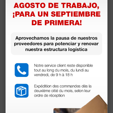
(Precio sin IVA)
1 ud.
Productos similares
Tensiómetro Heine Gamma G5®