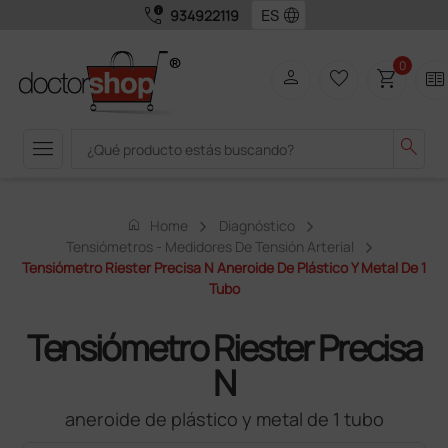
call_quality
language
934922119
0
person
favorite_border
shopping_cart
two_pager
menu
search
home
Home
Diagnóstico
Tensiómetros - Medidores De Tensión Arterial
Tensiómetro Riester Precisa N Aneroide De Plástico Y Metal De 1
Tubo
Tensiómetro Riester Precisa
N
aneroide de plástico y metal de 1 tubo