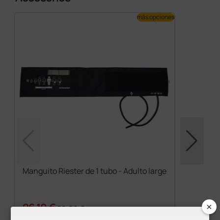
más opciones
Manguito Riester de 1 tubo - Adulto large
×
26,10 €
29,00 €