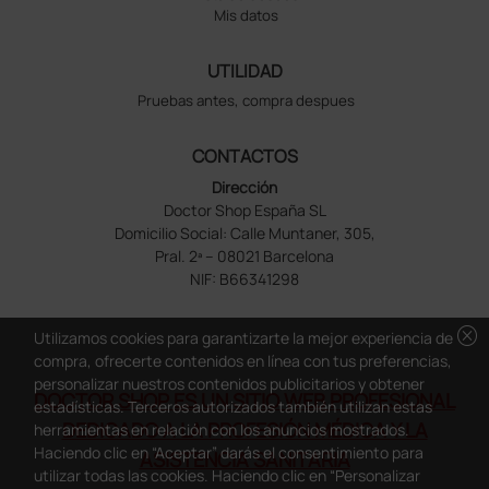
Mis datos
UTILIDAD
Pruebas antes, compra despues
CONTACTOS
Dirección
Doctor Shop España SL
Domicilio Social: Calle Muntaner, 305,
Pral. 2ª – 08021 Barcelona
NIF: B66341298
cancel
Utilizamos cookies para garantizarte la mejor experiencia de
compra, ofrecerte contenidos en línea con tus preferencias,
personalizar nuestros contenidos publicitarios y obtener
DOCTOR SHOP ES UN SITIO WEB PROFESIONAL
estadísticas. Terceros autorizados también utilizan estas
DEDICADO A LA PROFESIÓN MÉDICA Y LA
herramientas en relación con los anuncios mostrados.
Haciendo clic en “Aceptar” darás el consentimiento para
ASISTENCIA SANITARIA
utilizar todas las cookies. Haciendo clic en “Personalizar