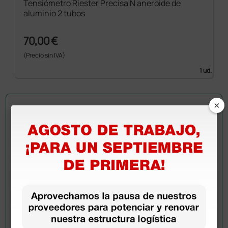
Tensiómetro Riester Precisa N aneroide de
aluminio 2 tubos
70,00 €
(Precio sin IVA)
1 ud.
×
Pregúntale a un colega
¿Todavía tienes alguna duda? ¿Necesitas más
información?
Envía ahora mismo tu pregunta a los colegas que ya