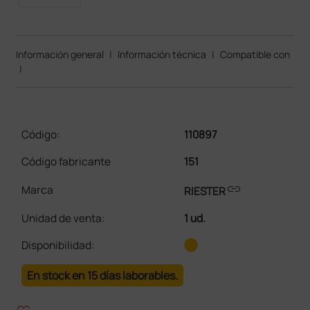
Información general
|
Información técnica
|
Compatible con
|
Código:
110897
Código fabricante
151
link
Marca
RIESTER
Unidad de venta
:
1 ud.
Disponibilidad:
En stock en 15 días laborables.