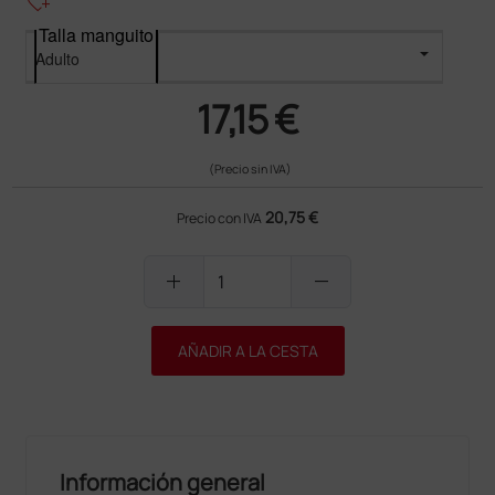
heart_plus
Talla manguito
17,15 €
(Precio sin IVA)
20,75 €
Precio con IVA
add
remove
AÑADIR A LA CESTA
Información general