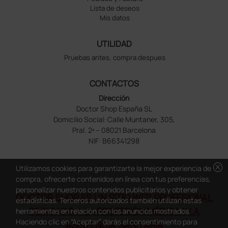
Lista de deseos
Mis datos
UTILIDAD
Pruebas antes, compra despues
CONTACTOS
Dirección
Doctor Shop España SL
Domicilio Social: Calle Muntaner, 305,
Pral. 2ª – 08021 Barcelona
NIF: B66341298
cancel
Utilizamos cookies para garantizarte la mejor experiencia de
compra, ofrecerte contenidos en línea con tus preferencias,
personalizar nuestros contenidos publicitarios y obtener
DOCTOR SHOP ES UN SITIO WEB PROFESIONAL
estadísticas. Terceros autorizados también utilizan estas
DEDICADO A LA PROFESIÓN MÉDICA Y LA
herramientas en relación con los anuncios mostrados.
Haciendo clic en “Aceptar” darás el consentimiento para
ASISTENCIA SANITARIA