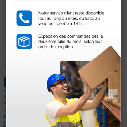
han adquirido este producto.
Envía tu pregunta
4,4
/5
597
opiniones
Nuestras reseñas de 4 y 5 estrellas.
Haga clic aquí para leerlos todos >