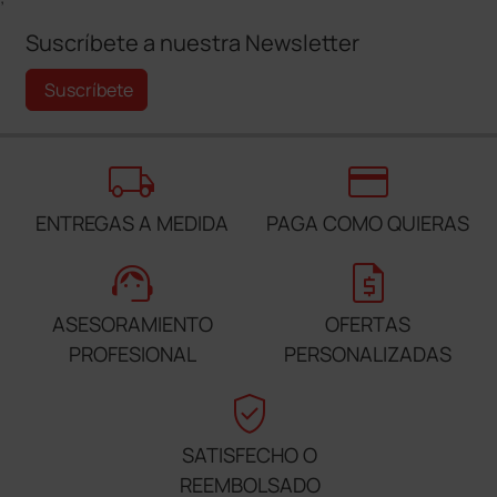
Suscríbete a nuestra Newsletter
Suscríbete
local_shipping
credit_card
ENTREGAS A MEDIDA
PAGA COMO QUIERAS
support_agent
request_quote
ASESORAMIENTO
OFERTAS
PROFESIONAL
PERSONALIZADAS
verified_user
SATISFECHO O
REEMBOLSADO