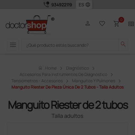
call_quality
language
934922119
0
person
favorite_border
shopping_cart
two_pager
menu
search
home
Home
Diagnóstico
Accesorios Para Instrumentos De Diagnóstico
Tensiómetros - Accesorios
Manguitos Y Pulmones
Manguito Riester De Pieza Única De 2 Tubos - Talla Adultos
Manguito Riester de 2 tubos
Talla adultos