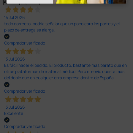
Anterior
Siguiente
14 Jul 2026
todo correcto. podria señalar que un poco caro los portes y el
plazo de entrega se alarga.
Comprador verificado
13 Jul 2026
Es fácil hacer el pedido. El producto, bastante mas barato que en
otras plataformas de material médico. Pero el envío cuesta más
del doble que en cualquier otra empresa dentro de España.
Comprador verificado
13 Jul 2026
Excelente
Comprador verificado