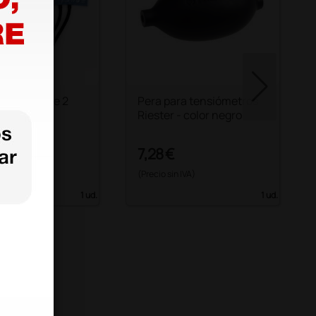
 Riester de 2
Pera para tensiómetros
Niño
Riester - color negro
€
7,28 €
 IVA)
(Precio sin IVA)
1 ud.
1 ud.