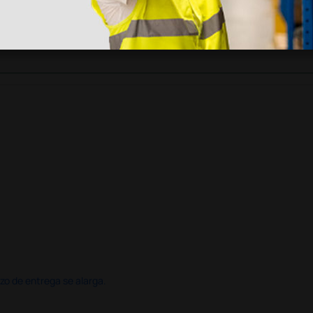
legas que ya
azo de entrega se alarga.