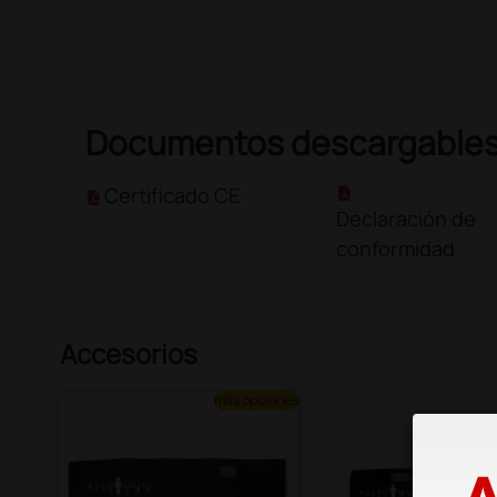
Documentos descargable
Certificado CE
Declaración de
conformidad
Accesorios
más opciones