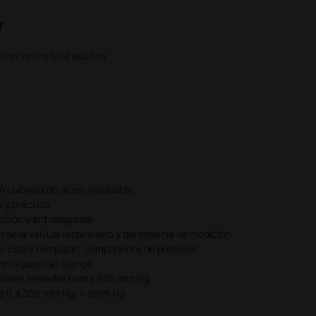
r
con velcro talla adultos
 cuchara de acero inoxidable
e y práctica
cisión y antidesgaste
n de la válvula respiradero y del sistema de medición
io-cobre templado, componente de precisión
on el paso del tiempo
siones elevadas hasta 600 mm Hg
de 0 a 300 mm Hg, ± 3mm Hg