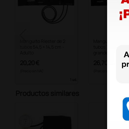
Manguito Riester de 2
Manguito Riester
tubos 54,5 × 14,5 cm -
tubos 70 × 15 cm 
Adulto
grande
20,20 €
26,70 €
(Precio sin IVA)
(Precio sin IVA)
1 ud.
Productos similares