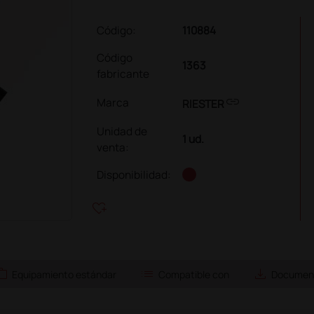
Código:
110884
Código
1363
fabricante
link
Marca
RIESTER
Unidad de
1 ud.
venta
:
Disponibilidad:
heart_plus
ork
list
save_alt
Equipamiento estándar
Compatible con
Document