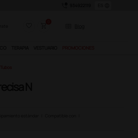
call_quality
language
934922119
0
favorite_border
shopping_cart
two_pager
Blog
rate
ICO
TERAPIA
VESTUARIO
PROMOCIONES
 Tubos
recisa N
ipamiento estándar
|
Compatible con
|