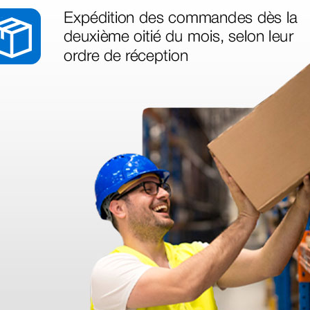
II
roide
 €
1 ud.
as más