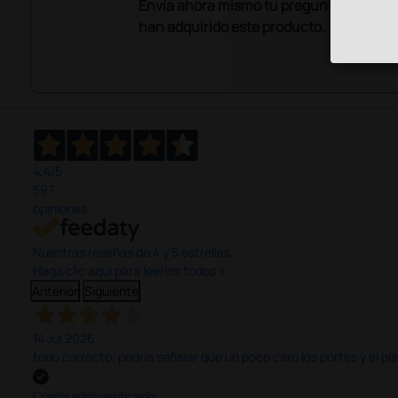
Envía ahora mismo tu pregunta a los co
han adquirido este producto.
4,4
/5
597
opiniones
Nuestras reseñas de 4 y 5 estrellas.
Haga clic aquí para leerlos todos >
Anterior
Siguiente
14 Jul 2026
todo correcto. podria señalar que un poco caro los portes y el pl
Comprador verificado