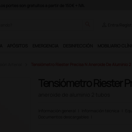
odrás disfrutar de muchos servicios exclusivos.
search
person
Entra/Regíst
A
APÓSITOS
EMERGENCIA
DESINFECCIÓN
MOBILIARIO CLÍN
ión Arterial
Tensiómetro Riester Precisa N Aneroide De Aluminio 2
Tensiómetro Riester P
aneroide de aluminio 2 tubos
Información general
|
Información técnica
|
Equ
Documentos descargables
|