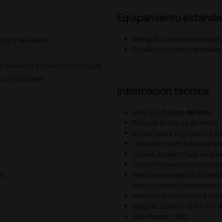
Equipamiento estánda
Manguito calibrado de nylon 
ípica de Riester.
Funda con cierre cremallera
 diámetro y conectores simples
s y hospitales.
Información técnica
Pera insufladora
de látex
Base de la válvula de metal
Empuñadura ergonómica con
Conexión de los tubos simpl
Válvula de desinflado de pre
Microfiltro para la protecció
os
Membrana especial de beril
prácticamente inalterable c
Membrana resistente a pre
Reloj de aluminio Ø 63 mm 
Ref. Riester: 1363