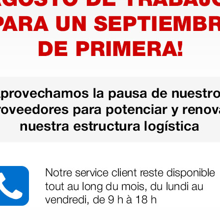
 de 2
Manguito Riester de 2
Manguito
- adulto
tubos 70 × 22 cm - muslo
tubos - 
27,20 €
20,20 
(Precio sin IVA)
(Precio sin
1 ud.
1 ud.