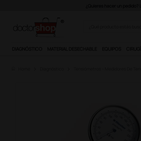
Únete al programa Ds Plus y p
DIAGNÓSTICO
MATERIAL DESECHABLE
EQUIPOS
CIRUGÍ
home
Home
Diagnóstico
Tensiómetros - Medidores De Tens