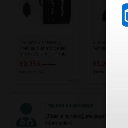
Tensiómetro Riester
Riester Minimus I
Precisa N aneroide sin
Tensiometro ane
látex de aluminio 1 tubo
60,35 €
63,00 €
71,00 €
84,00
(Precio sin IVA)
(Precio sin IVA)
1 ud.
Pregúntale a un colega
¿Todavía tienes alguna duda? ¿Necesit
información?