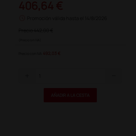
406,64 €
schedule
Promoción válida hasta el 14/8/2026
Precio
442,00 €
(Precio sin IVA)
492,03 €
Precio con IVA
add
remove
AÑADIR A LA CESTA