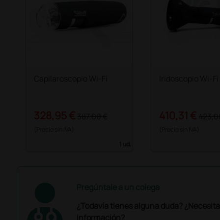
Capilaroscopio Wi-Fi
Iridoscopio Wi-Fi
328,95 €
410,31 €
387,00 €
423,0
(Precio sin IVA)
(Precio sin IVA)
1 ud.
Pregúntale a un colega
¿Todavía tienes alguna duda? ¿Necesit
información?