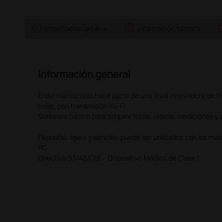
info
assignment
w
Información general
Información técnica
Información general
El dermatoscopio hace parte de una línea innovadora de mi
color, con transmisión Wi-Fi.
Software básico para adquirir fotos, videos, mediciones y
Pequeño, ligero y sencillo, puede ser utilizados con los 
PC.
Directiva 93/43/CEE - Dispositivo Médico de Clase I