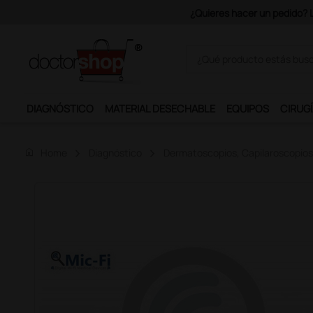
Únete al programa Ds Plus y p
DIAGNÓSTICO
MATERIAL DESECHABLE
EQUIPOS
CIRUGÍ
home
Home
Diagnóstico
Dermatoscopios, Capilaroscopios 