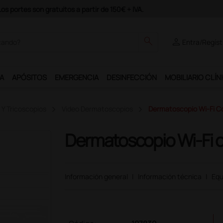
odrás disfrutar de muchos servicios exclusivos.
search
person
Entra/Regíst
A
APÓSITOS
EMERGENCIA
DESINFECCIÓN
MOBILIARIO CLÍN
Y Tricoscopios
Video Dermatoscopios
Dermatoscopio Wi-Fi Con
Dermatoscopio Wi-Fi co
Información general
|
Información técnica
|
Equ