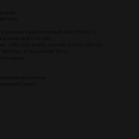
gulables
definición
 y sucesivos (hasta Windows 8), Mac (OSX 10.7 y
le a través de Wi-Fi o USB)
Pixel - 1.280×1.024 (MJPG), 640×480 (MJPG), 320×240
 1.280×1.024, 30 fps 640×480 320×2
sta 5 metros
aproximadamete 2 horas
madamente 2 horas
”