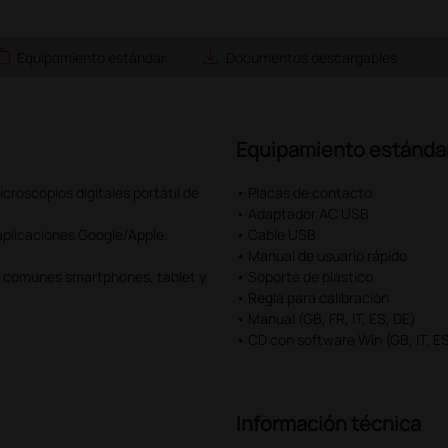
ork
save_alt
Equipamiento estándar
Documentos descargables
Equipamiento estánda
croscopios digitales portátil de
• Placas de contacto
• Adaptador AC USB
 aplicaciones Google/Apple.
• Cable USB
• Manual de usuario rápido
más comunes smartphones, tablet y
• Soporte de plástico
• Regla para calibración
• Manual (GB, FR, IT, ES, DE)
• CD con software Win (GB, IT, ES,
Información técnica