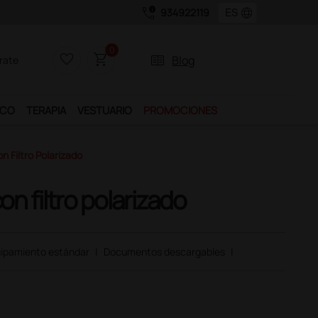
call_quality
language
934922119
0
favorite_border
shopping_cart
two_pager
Blog
rate
ICO
TERAPIA
VESTUARIO
PROMOCIONES
 Filtro Polarizado
n filtro polarizado
ipamiento estándar
|
Documentos descargables
|