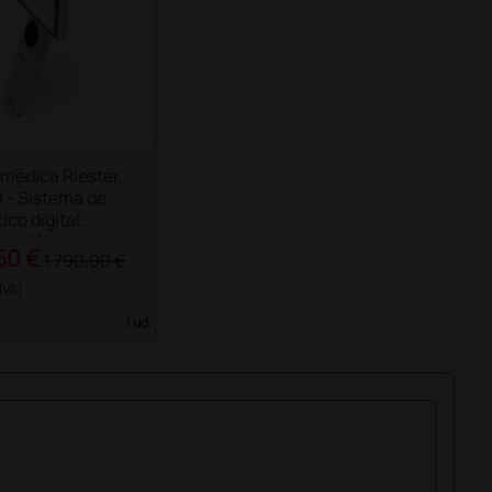
médica Riester
 - Sistema de
ico digital
 multifuncional
50 €
1.790,00 €
 IVA)
1 ud.