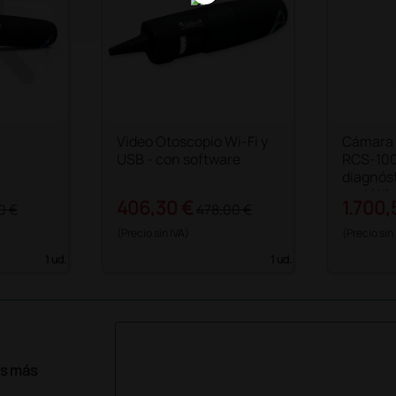
Video Otoscopio Wi-Fi y
Cámara 
USB - con software
RCS-100
diagnóst
portátil
406,30 €
1.700,
0 €
478,00 €
(Precio sin IVA)
(Precio sin
1 ud.
1 ud.
as más