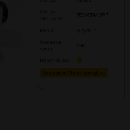
Código:
107830
Código
FEDMEDMICFIP
fabricante
link
Marca
MIC-FI
Unidad de
1 ud.
venta
:
Disponibilidad:
En stock en 15 días laborables.
heart_plus