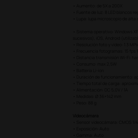
• Aumento: de 5X a 200X
• Fuente de luz: 8 LED blancos re
• Lupa: lupa microscopio de alta 
• Sistema operativo: Windows XP
sucesivos), iOS, Android (utilizab
• Resolución foto y video: 1.3 M
• Frecuencia fotogramas: 15 fps
• Distancia transmisión Wi-Fi: ha
• Consumo: max 2,5W
• Battería Li-ion
• Duración de funcionamiento: 
• Tiempo total de carga: aproxi
• Alimentación: DC 5,0V / 1A
• Medidas: Ø 36×142 mm
• Peso: 88 g
Videocámara
• Sensor videocámara: CMOS 1/4
• Exposición: Auto
• Gamma: Auto