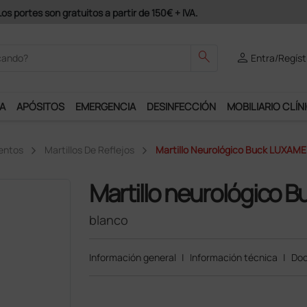
Únete al programa Ds Plus y podrás disfrutar de muchos s
search
person
Entra/Regíst
A
APÓSITOS
EMERGENCIA
DESINFECCIÓN
MOBILIARIO CLÍN
mentos
Martillos De Reflejos
Martillo Neurológico Buck LUXAME
Martillo neurológico
blanco
Información general
|
Información técnica
|
Doc