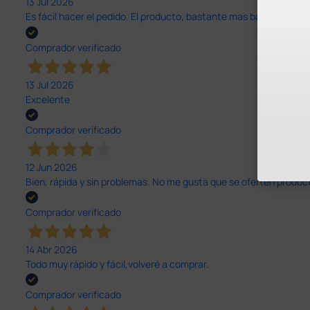
13 Jul 2026
Es fácil hacer el pedido. El producto, bastante mas barato que 
Comprador verificado
13 Jul 2026
Excelente
Comprador verificado
12 Jun 2026
Bien, rápida y sin problemas. No me gusta que se oferten productos
Comprador verificado
14 Abr 2026
Todo muy rápido y fácil,volveré a comprar.
Comprador verificado