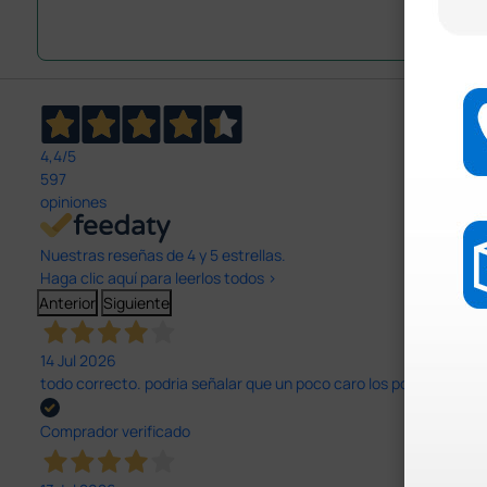
4,4
/5
597
opiniones
Nuestras reseñas de 4 y 5 estrellas.
Haga clic aquí para leerlos todos >
Anterior
Siguiente
14 Jul 2026
todo correcto. podria señalar que un poco caro los portes y el pl
Comprador verificado