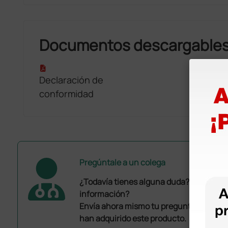
Documentos descargable
Declaración de
conformidad
Pregúntale a un colega
¿Todavía tienes alguna duda? ¿Necesit
información?
Envía ahora mismo tu pregunta a los co
han adquirido este producto.