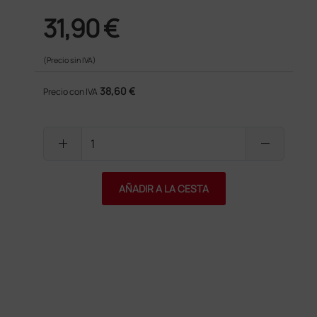
31,90 €
(Precio sin IVA)
38,60 €
Precio con IVA
add
remove
AÑADIR A LA CESTA