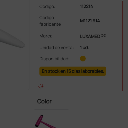
Código:
112214
Código
M1.121.914
fabricante
link
Marca
LUXAMED
Unidad de venta
:
1 ud.
Disponibilidad:
En stock en 15 días laborables.
heart_plus
Color