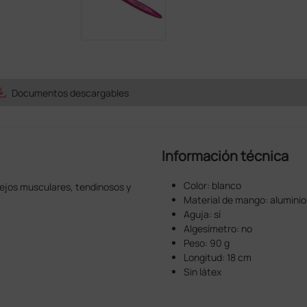
e_alt
Documentos descargables
Información técnica
Color: blanco
lejos musculares, tendinosos y
Material de mango: aluminio
Aguja: sí
Algesímetro: no
Peso: 90 g
Longitud: 18 cm
Sin látex