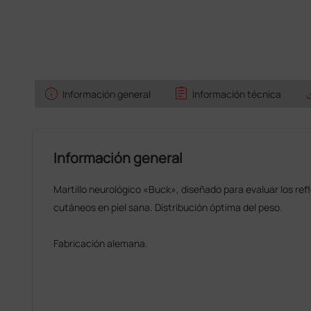
info
assignment
sav
Información general
Información técnica
Información general
Martillo neurológico «Buck», diseñado para evaluar los ref
cutáneos en piel sana. Distribución óptima del peso.
Fabricación alemana.