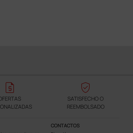
request_quote
verified_user
OFERTAS
SATISFECHO O
SONALIZADAS
REEMBOLSADO
CONTACTOS