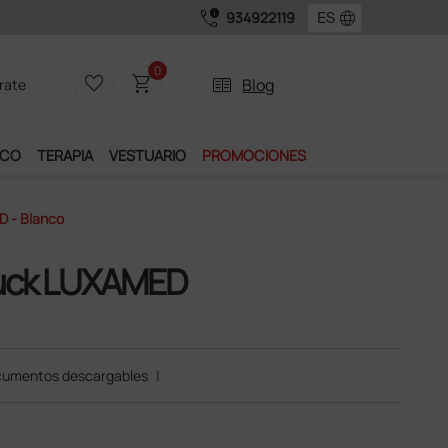
call_quality
language
934922119
ervicios exclusivos.
0
favorite_border
shopping_cart
two_pager
Blog
rate
ICO
TERAPIA
VESTUARIO
PROMOCIONES
D - Blanco
 Buck LUXAMED
umentos descargables
|