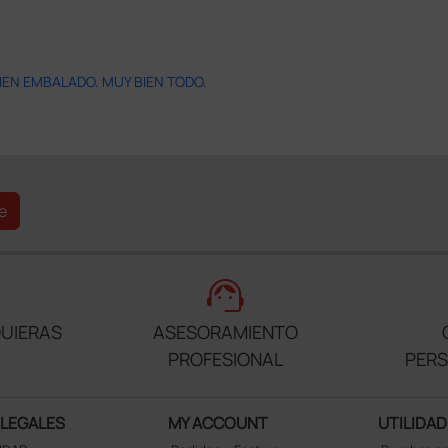
IEN EMBALADO. MUY BIEN TODO.
e
support_agent
UIERAS
ASESORAMIENTO
PROFESIONAL
PER
 LEGALES
MY ACCOUNT
UTILIDAD