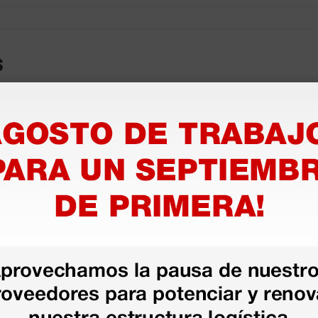
s
as más
legas que ya