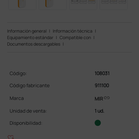
Información general
|
Información técnica
|
Equipamiento estándar
|
Compatible con
|
Documentos descargables
|
Código:
108031
Código fabricante
911100
link
Marca
MIR
Unidad de venta
:
1 ud.
Disponibilidad:
heart_plus