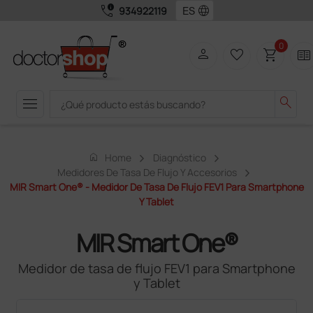
call_quality
language
934922119
0
person
favorite_border
shopping_cart
two_pager
menu
search
home
Home
Diagnóstico
Medidores De Tasa De Flujo Y Accesorios
MIR Smart One® - Medidor De Tasa De Flujo FEV1 Para Smartphone
Y Tablet
MIR Smart One®
Medidor de tasa de flujo FEV1 para Smartphone
y Tablet