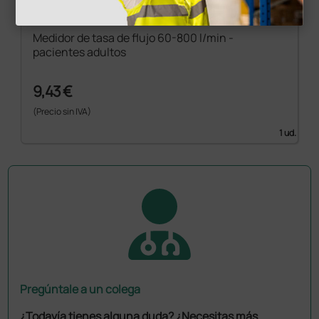
Medidor de tasa de flujo 60-800 l/min -
pacientes adultos
9,43 €
(Precio sin IVA)
1 ud.
Pregúntale a un colega
¿Todavía tienes alguna duda? ¿Necesitas más