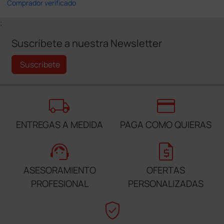
Comprador verificado
;
Suscríbete a nuestra Newsletter
Suscríbete
local_shipping
credit_card
ENTREGAS A MEDIDA
PAGA COMO QUIERAS
support_agent
request_quote
ASESORAMIENTO
OFERTAS
PROFESIONAL
PERSONALIZADAS
verified_user