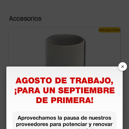
Accesorios
más opciones
×
Boquillas desechables para espirómetros MIR,
Micromedical y Vitalograph - 100 uds. con