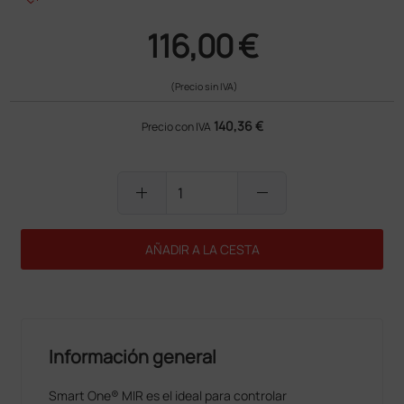
116,00 €
(Precio sin IVA)
140,36 €
Precio con IVA
add
remove
AÑADIR A LA CESTA
Información general
Smart One® MIR es el ideal para controlar