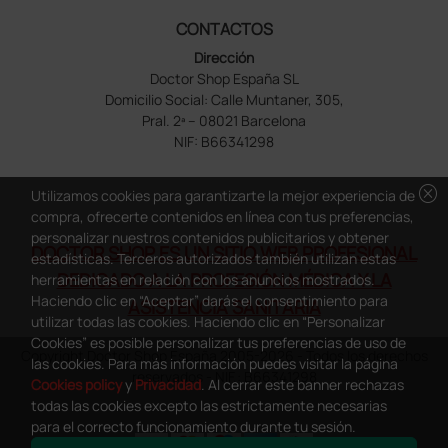
CONTACTOS
Dirección
Doctor Shop España SL
Domicilio Social: Calle Muntaner, 305,
Pral. 2ª – 08021 Barcelona
NIF: B66341298
cancel
Utilizamos cookies para garantizarte la mejor experiencia de
compra, ofrecerte contenidos en línea con tus preferencias,
personalizar nuestros contenidos publicitarios y obtener
DOCTOR SHOP ES UN SITIO WEB PROFESIONAL
estadísticas. Terceros autorizados también utilizan estas
DEDICADO A LA PROFESIÓN MÉDICA Y LA
herramientas en relación con los anuncios mostrados.
Haciendo clic en “Aceptar” darás el consentimiento para
ASISTENCIA SANITARIA
utilizar todas las cookies. Haciendo clic en “Personalizar
Cookies” es posible personalizar tus preferencias de uso de
Copyright Doctor Shop España 2005-2026 - Todos los derechos
las cookies. Para más información puedes visitar la página
reservados - NIF.: B66341298
Cookies policy
y
Privacidad
. Al cerrar este banner rechazas
todas las cookies excepto las estrictamente necesarias
para el correcto funcionamiento durante tu sesión.