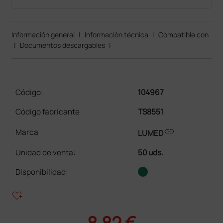
Información general
|
Información técnica
|
Compatible con
|
Documentos descargables
|
Código:
104967
Código fabricante
TS8551
link
Marca
LUMED
Unidad de venta
:
50 uds.
Disponibilidad:
heart_plus
8,82 €