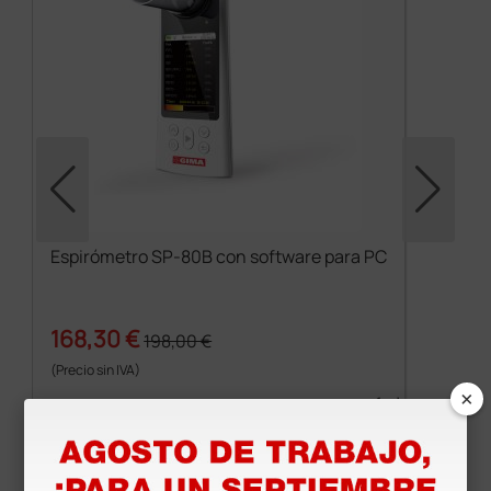
Espirómetro SP-80B con software para PC
168,30 €
198,00 €
(Precio sin IVA)
×
1 ud.
Productos similares