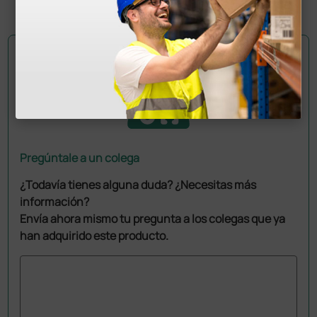
500 uds.
Pregúntale a un colega
¿Todavía tienes alguna duda? ¿Necesitas más
información?
Envía ahora mismo tu pregunta a los colegas que ya
han adquirido este producto.