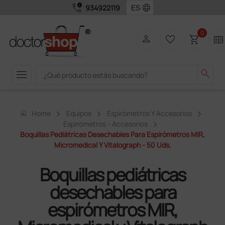
call_quality
language
934922119
0
person
favorite_border
shopping_cart
two_pager
menu
search
home
Home
Equipos
Espirómetros Y Accesorios
Espirómetros - Accesorios
Boquillas Pediátricas Desechables Para Espirómetros MIR,
Micromedical Y Vitalograph - 50 Uds.
Boquillas pediátricas
desechables para
espirómetros MIR,