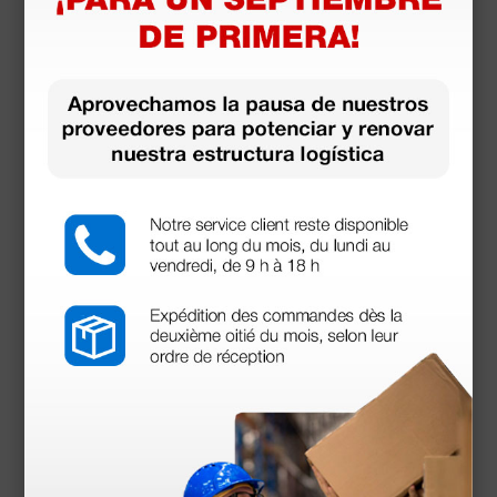
Boquillas desechables para espirómetros MIR,
Micromedical y Vitalograph - 500 uds.
76,50 €
85,00 €
(Precio sin IVA)