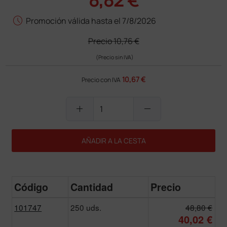
schedule
Promoción válida hasta el 7/8/2026
Precio
10,76 €
(Precio sin IVA)
10,67 €
Precio con IVA
add
remove
AÑADIR A LA CESTA
Código
Cantidad
Precio
101747
250 uds.
48,80 €
40,02 €