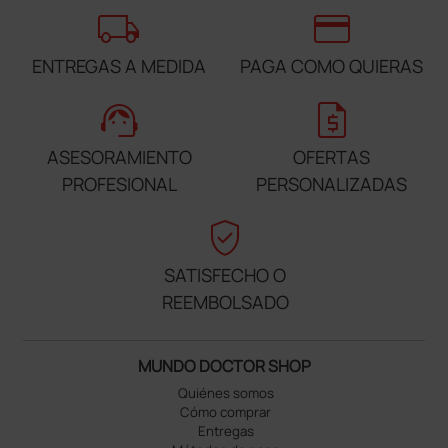
local_shipping
credit_card
ENTREGAS A MEDIDA
PAGA COMO QUIERAS
support_agent
request_quote
ASESORAMIENTO
OFERTAS
PROFESIONAL
PERSONALIZADAS
verified_user
SATISFECHO O
REEMBOLSADO
MUNDO DOCTOR SHOP
Quiénes somos
Cómo comprar
Entregas