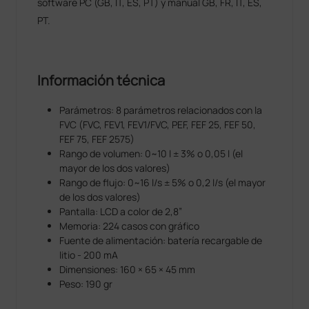
software PC (GB, IT, ES, PT) y manual GB, FR, IT, ES,
PT.
Información técnica
Parámetros: 8 parámetros relacionados con la
FVC (FVC, FEV1, FEV1/FVC, PEF, FEF 25, FEF 50,
FEF 75, FEF 2575)
Rango de volumen: 0~10 l ± 3% o 0,05 l (el
mayor de los dos valores)
Rango de flujo: 0~16 l/s ± 5% o 0,2 l/s (el mayor
de los dos valores)
Pantalla: LCD a color de 2,8”
Memoria: 224 casos con gráfico
Fuente de alimentación: batería recargable de
litio - 200 mA
Dimensiones: 160 × 65 × 45 mm
Peso: 190 gr