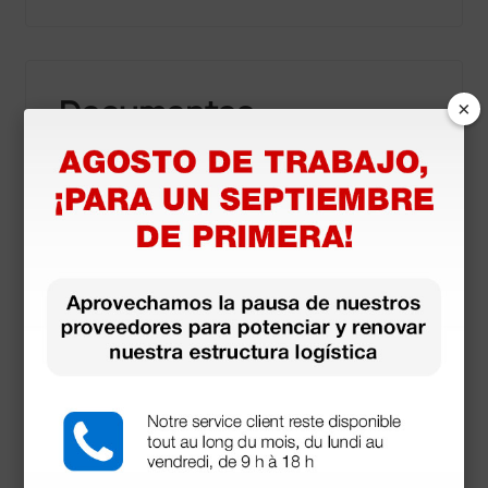
Documentos
×
descargables
Declaración de conformidad
Certificado CE
Otros documentos
Accesorios
más opciones