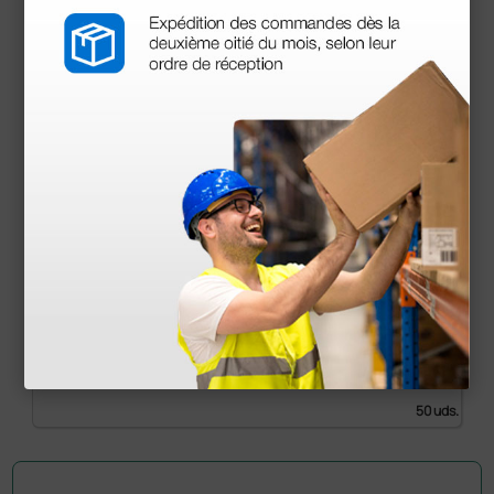
Boquillas desechables para espirómetros MIR,
Micromedical y Vitalograph - 50 uds.
7,13 €
7,92 €
(Precio sin IVA)
50 uds.