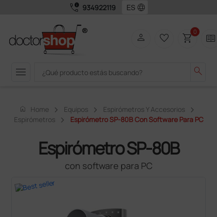
call_quality
language
934922119
0
person
favorite_border
shopping_cart
two_pager
menu
search
home
Home
Equipos
Espirómetros Y Accesorios
Espirómetros
Espirómetro SP-80B Con Software Para PC
Espirómetro SP-80B
con software para PC