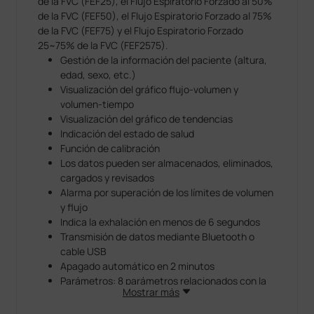
de la FVC (FEF25), el Flujo Espiratorio Forzado al 50%
de la FVC (FEF50), el Flujo Espiratorio Forzado al 75%
de la FVC (FEF75) y el Flujo Espiratorio Forzado
25~75% de la FVC (FEF2575).
Gestión de la información del paciente (altura,
edad, sexo, etc.)
Visualización del gráfico flujo-volumen y
volumen-tiempo
Visualización del gráfico de tendencias
Indicación del estado de salud
Función de calibración
Los datos pueden ser almacenados, eliminados,
cargados y revisados
Alarma por superación de los límites de volumen
y flujo
Indica la exhalación en menos de 6 segundos
Transmisión de datos mediante Bluetooth o
cable USB
Apagado automático en 2 minutos
Parámetros: 8 parámetros relacionados con la
Mostrar más
FVC (FVC, FEV1, FEV1/FVC, PEF, FEF 25, FEF 50,
FEF 75, FEF 2575)