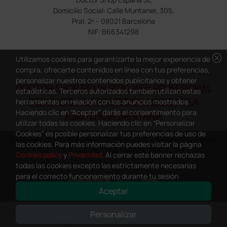
Domicilio Social: Calle Muntaner, 305,
Pral. 2ª – 08021 Barcelona
NIF: B66341298
cancel
Utilizamos cookies para garantizarte la mejor experiencia de
compra, ofrecerte contenidos en línea con tus preferencias,
personalizar nuestros contenidos publicitarios y obtener
DOCTOR SHOP ES UN SITIO WEB PROFESIONAL
estadísticas. Terceros autorizados también utilizan estas
DEDICADO A LA PROFESIÓN MÉDICA Y LA
herramientas en relación con los anuncios mostrados.
Haciendo clic en “Aceptar” darás el consentimiento para
ASISTENCIA SANITARIA
utilizar todas las cookies. Haciendo clic en “Personalizar
Cookies” es posible personalizar tus preferencias de uso de
Copyright Doctor Shop España 2005-2026 - Todos los derechos
las cookies. Para más información puedes visitar la página
reservados - NIF.: B66341298
Cookies policy
y
Privacidad
. Al cerrar este banner rechazas
todas las cookies excepto las estrictamente necesarias
para el correcto funcionamiento durante tu sesión.
Aceptar
0
This site is protected by reCAPTCHA and the Google
Privacy Policy
and
Personalizar
Terms of Service
apply.