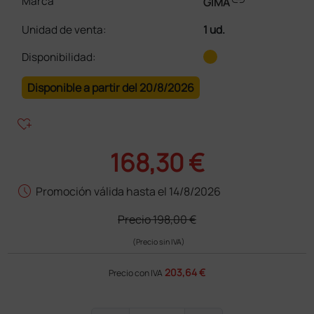
Marca
GIMA
Unidad de venta
:
1 ud.
Disponibilidad:
Disponible a partir del 20/8/2026
heart_plus
168,30 €
schedule
Promoción válida hasta el 14/8/2026
Precio
198,00 €
(Precio sin IVA)
203,64 €
Precio con IVA