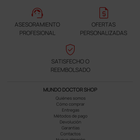
support_agent
request_quote
ASESORAMIENTO
OFERTAS
PROFESIONAL
PERSONALIZADAS
verified_user
SATISFECHO O
REEMBOLSADO
MUNDO DOCTOR SHOP
Quiénes somos
Cómo comprar
Entregas
Métodos de pago
Devolución
Garantías
Contactos
Nuevo almacén