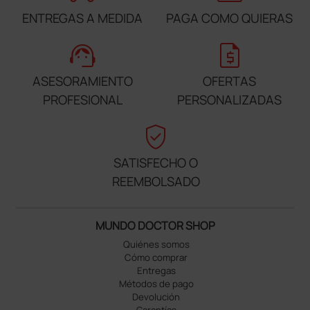
ENTREGAS A MEDIDA
PAGA COMO QUIERAS
support_agent
request_quote
ASESORAMIENTO
OFERTAS
PROFESIONAL
PERSONALIZADAS
verified_user
SATISFECHO O
REEMBOLSADO
MUNDO DOCTOR SHOP
Quiénes somos
Cómo comprar
Entregas
Métodos de pago
Devolución
Garantías