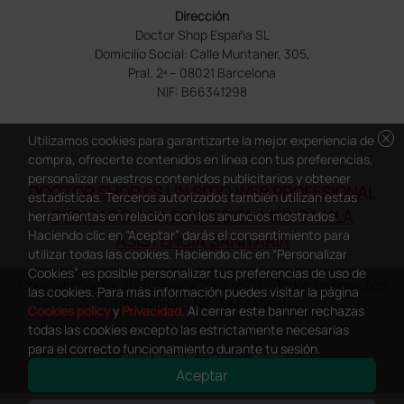
Dirección
Doctor Shop España SL
Domicilio Social: Calle Muntaner, 305,
Pral. 2ª – 08021 Barcelona
NIF: B66341298
cancel
Utilizamos cookies para garantizarte la mejor experiencia de
compra, ofrecerte contenidos en línea con tus preferencias,
personalizar nuestros contenidos publicitarios y obtener
DOCTOR SHOP ES UN SITIO WEB PROFESIONAL
estadísticas. Terceros autorizados también utilizan estas
DEDICADO A LA PROFESIÓN MÉDICA Y LA
herramientas en relación con los anuncios mostrados.
Haciendo clic en “Aceptar” darás el consentimiento para
ASISTENCIA SANITARIA
utilizar todas las cookies. Haciendo clic en “Personalizar
Cookies” es posible personalizar tus preferencias de uso de
Copyright Doctor Shop España 2005-2026 - Todos los derechos
las cookies. Para más información puedes visitar la página
reservados - NIF.: B66341298
Cookies policy
y
Privacidad
. Al cerrar este banner rechazas
todas las cookies excepto las estrictamente necesarias
para el correcto funcionamiento durante tu sesión.
Aceptar