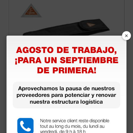
×
Estuche blando para otoscopios y
oftalmoscopios Heine
19,88 €
(Precio sin IVA)
1 ud.