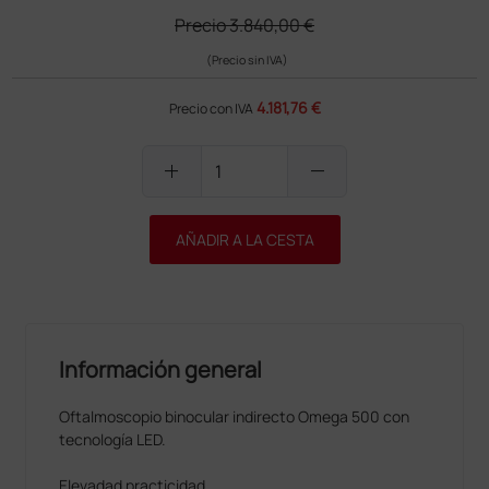
Precio
3.840,00 €
(Precio sin IVA)
4.181,76 €
Precio con IVA
add
remove
AÑADIR A LA CESTA
Información general
Oftalmoscopio binocular indirecto Omega 500 con
tecnología LED.
Elevadad practicidad