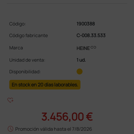
Código:
1900388
Código fabricante
C-008.33.533
link
Marca
HEINE
Unidad de venta
:
1 ud.
Disponibilidad:
En stock en 20 días laborables.
heart_plus
3.456,00 €
schedule
Promoción válida hasta el 7/8/2026