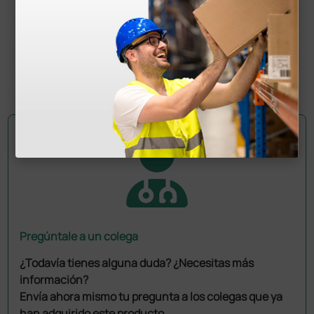
ópticas LED
165,60 €
180,00 €
(Precio sin IVA)
1 ud.
Pregúntale a un colega
¿Todavía tienes alguna duda? ¿Necesitas más
información?
Envía ahora mismo tu pregunta a los colegas que ya
han adquirido este producto.