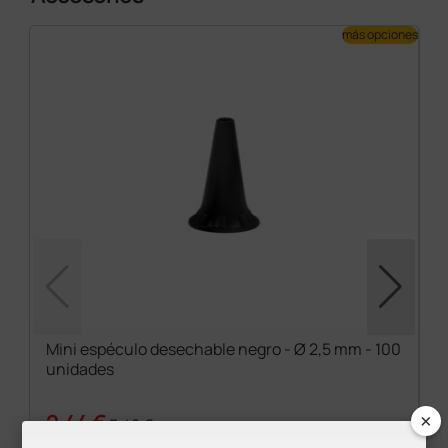
más opciones
Mini espéculo desechable negro - Ø 2,5 mm - 100
unidades
×
2,44 €
3,48 €