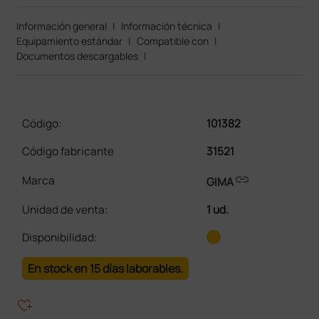
Información general
|
Información técnica
|
Equipamiento estándar
|
Compatible con
|
Documentos descargables
|
Código:
101382
Código fabricante
31521
link
Marca
GIMA
Unidad de venta
:
1 ud.
Disponibilidad:
En stock en 15 días laborables.
heart_plus