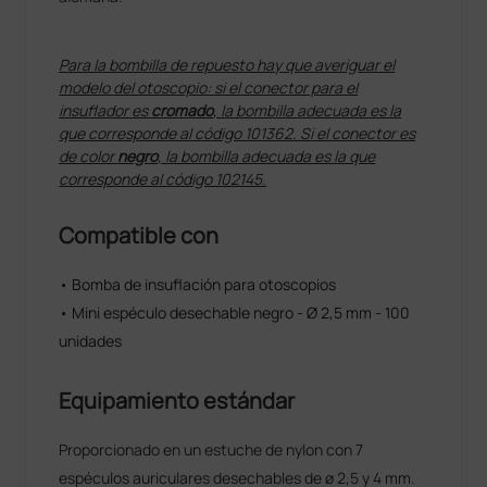
Para la bombilla de repuesto hay que averiguar el
modelo del otoscopio: si el conector para el
insuflador es
cromado
, la bombilla adecuada es la
que corresponde al código 101362. Si el conector es
de color
negro
, la bombilla adecuada es la que
corresponde al código 102145.
Compatible con
• Bomba de insuflación para otoscopios
• Mini espéculo desechable negro - Ø 2,5 mm - 100
unidades
Equipamiento estándar
Proporcionado en un estuche de nylon con 7
espéculos auriculares desechables de ø 2,5 y 4 mm.