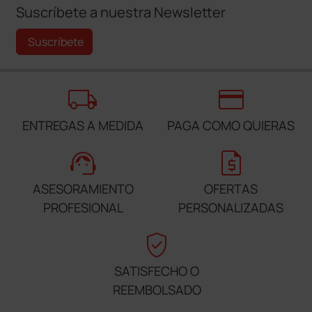
Suscríbete a nuestra Newsletter
Suscríbete
local_shipping
credit_card
ENTREGAS A MEDIDA
PAGA COMO QUIERAS
support_agent
request_quote
ASESORAMIENTO
OFERTAS
PROFESIONAL
PERSONALIZADAS
verified_user
SATISFECHO O
REEMBOLSADO