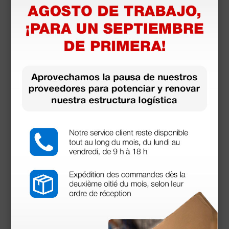
(Precio sin IVA)
100 uds.
Productos similares
Otoscopio Riester Ri-Scope L2 - 3,5 V - de Fibras