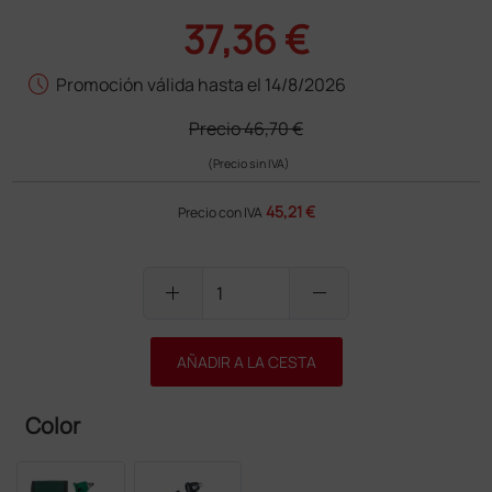
37,36 €
schedule
Promoción válida hasta el 14/8/2026
Precio
46,70 €
(Precio sin IVA)
45,21 €
Precio con IVA
add
remove
AÑADIR A LA CESTA
Color