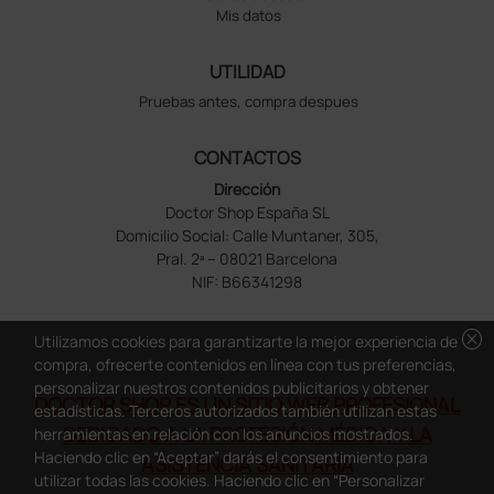
Mis datos
UTILIDAD
Pruebas antes, compra despues
CONTACTOS
Dirección
Doctor Shop España SL
Domicilio Social: Calle Muntaner, 305,
Pral. 2ª – 08021 Barcelona
NIF: B66341298
cancel
Utilizamos cookies para garantizarte la mejor experiencia de
compra, ofrecerte contenidos en línea con tus preferencias,
personalizar nuestros contenidos publicitarios y obtener
DOCTOR SHOP ES UN SITIO WEB PROFESIONAL
estadísticas. Terceros autorizados también utilizan estas
DEDICADO A LA PROFESIÓN MÉDICA Y LA
herramientas en relación con los anuncios mostrados.
Haciendo clic en “Aceptar” darás el consentimiento para
ASISTENCIA SANITARIA
utilizar todas las cookies. Haciendo clic en “Personalizar