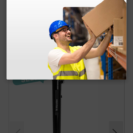
unidades
2,44 €
3,48 €
(Precio sin IVA)
100 uds.
Productos similares