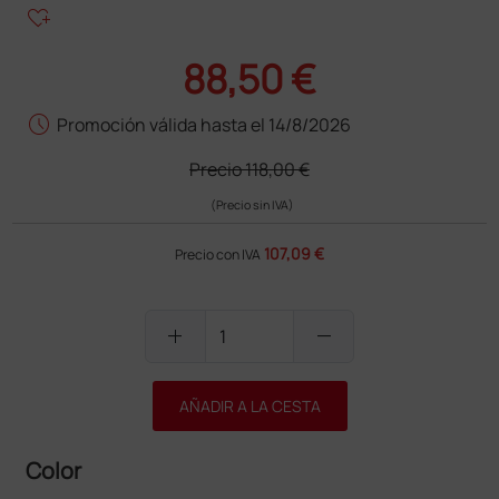
heart_plus
88,50 €
schedule
Promoción válida hasta el 14/8/2026
Precio
118,00 €
(Precio sin IVA)
107,09 €
Precio con IVA
add
remove
AÑADIR A LA CESTA
Color