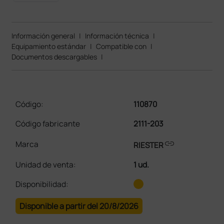
Información general
|
Información técnica
|
Equipamiento estándar
|
Compatible con
|
Documentos descargables
|
Código:
110870
Código fabricante
2111-203
link
Marca
RIESTER
Unidad de venta
:
1 ud.
Disponibilidad:
Disponible a partir del 20/8/2026