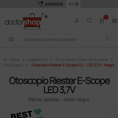
call_quality
language
934922119
0
person
favorite_border
shopping_cart
two_pager
menu
search
home
Home
Diagnóstico
Otoscopios Y Video Otoscopios
Otoscopios
Otoscopio Riester E-Scope F.O. - LED 3,7V - Negro
Otoscopio Riester E-Scope
LED 3,7V
Fibras ópticas - color negro