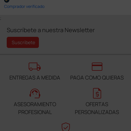
Comprador verificado
;
Suscríbete a nuestra Newsletter
Suscríbete
local_shipping
credit_card
ENTREGAS A MEDIDA
PAGA COMO QUIERAS
support_agent
request_quote
ASESORAMIENTO
OFERTAS
PROFESIONAL
PERSONALIZADAS
verified_user