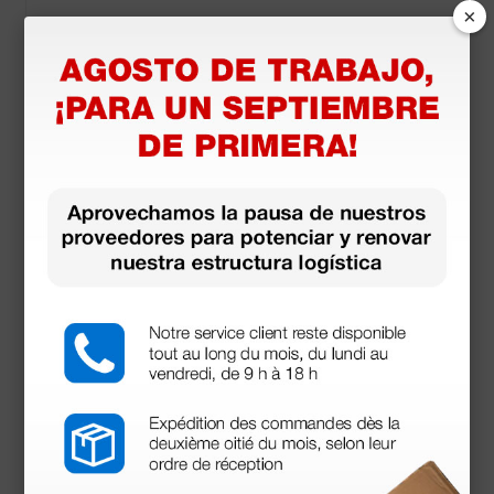
×
Accesorios
más opciones
Mini espéculo desechable negro - Ø 2,5 mm - 100