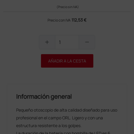
(Precio sin IVA)
112,53 €
Precio con IVA
add
remove
AÑADIR A LA CESTA
Información general
Pequeño otoscopio de alta calidad diseñado para uso
profesional en el campo ORL. Ligero y con una
estructura resistente a los golpes.
La duración de la batería con bombilla de LED es 6