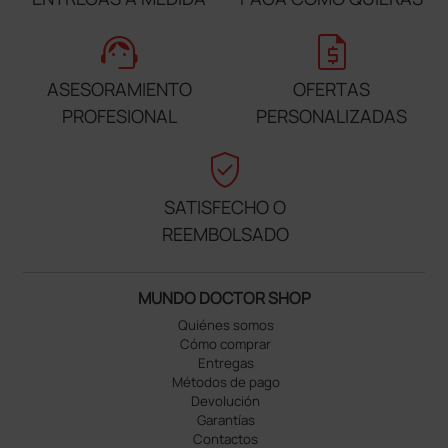
support_agent
request_quote
ASESORAMIENTO
OFERTAS
PROFESIONAL
PERSONALIZADAS
verified_user
SATISFECHO O
REEMBOLSADO
MUNDO DOCTOR SHOP
Quiénes somos
Cómo comprar
Entregas
Métodos de pago
Devolución
Garantías
Contactos