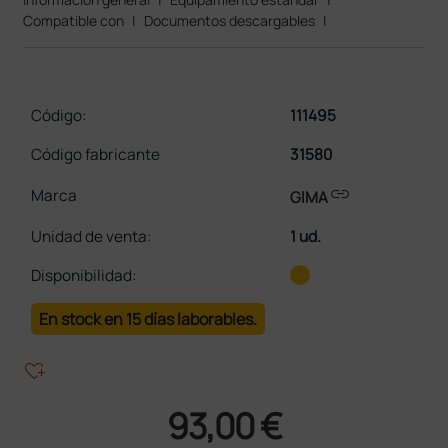
Compatible con
|
Documentos descargables
|
Código:
111495
Código fabricante
31580
link
Marca
GIMA
Unidad de venta
:
1 ud.
Disponibilidad:
En stock en 15 días laborables.
heart_plus
93,00 €