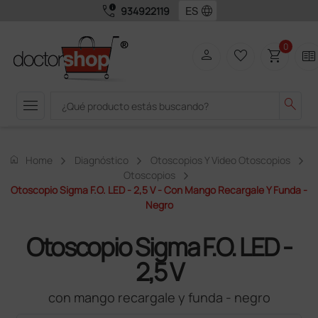
call_quality
language
934922119
0
person
favorite_border
shopping_cart
two_pager
menu
search
home
Home
Diagnóstico
Otoscopios Y Video Otoscopios
Otoscopios
Otoscopio Sigma F.O. LED - 2,5 V - Con Mango Recargale Y Funda -
Negro
Otoscopio Sigma F.O. LED -
2,5 V
con mango recargale y funda - negro