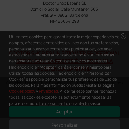
Doctor Shop España SL
Domicilio Social: Calle Muntaner, 305,
Pral. 2ª – 08021 Barcelona
NIF: B66341298
cancel
Utilizamos cookies para garantizarte la mejor experiencia de
compra, ofrecerte contenidos en línea con tus preferencias,
personalizar nuestros contenidos publicitarios y obtener
DOCTOR SHOP ES UN SITIO WEB PROFESIONAL
estadísticas. Terceros autorizados también utilizan estas
DEDICADO A LA PROFESIÓN MÉDICA Y LA
herramientas en relación con los anuncios mostrados.
Haciendo clic en “Aceptar” darás el consentimiento para
ASISTENCIA SANITARIA
utilizar todas las cookies. Haciendo clic en “Personalizar
Cookies” es posible personalizar tus preferencias de uso de
Copyright Doctor Shop España 2005-2026 - Todos los derechos
las cookies. Para más información puedes visitar la página
reservados - NIF.: B66341298
Cookies policy
y
Privacidad
. Al cerrar este banner rechazas
todas las cookies excepto las estrictamente necesarias
para el correcto funcionamiento durante tu sesión.
Aceptar
0
This site is protected by reCAPTCHA and the Google
Privacy Policy
and
Personalizar