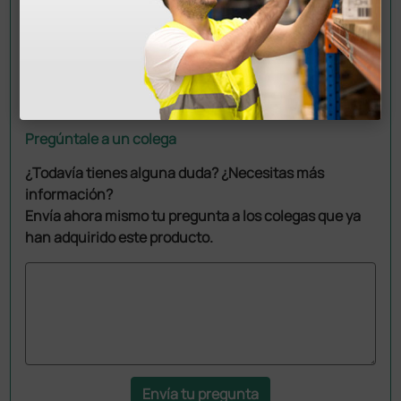
Pregúntale a un colega
¿Todavía tienes alguna duda? ¿Necesitas más
información?
Envía ahora mismo tu pregunta a los colegas que ya
han adquirido este producto.
Envía tu pregunta