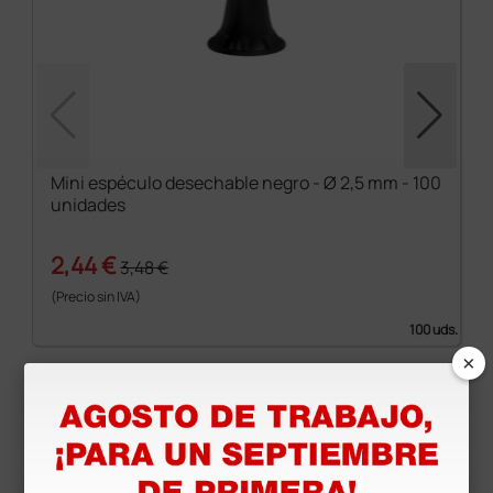
Mini espéculo desechable negro - Ø 2,5 mm - 100
unidades
2,44 €
3,48 €
(Precio sin IVA)
100 uds.
×
Productos similares