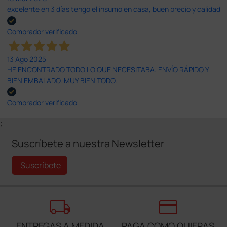
excelente en 3 días tengo el insumo en casa, buen precio y calidad
Comprador verificado
13 Ago 2025
HE ENCONTRADO TODO LO QUE NECESITABA. ENVÍO RÁPIDO Y
BIEN EMBALADO. MUY BIEN TODO.
Comprador verificado
;
Suscríbete a nuestra Newsletter
Suscríbete
local_shipping
credit_card
ENTREGAS A MEDIDA
PAGA COMO QUIERAS