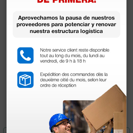
Otoscopio LED Auris LUXAMED 2.5 V - negro
56,70 €
81,00 €
(Precio sin IVA)
1 ud.