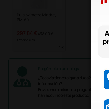
Pulsioxímetro Mindray
PM-60
297,84 €
438,00 €
(Precio sin IVA)
1 ud.
Pregúntale a un colega
¿Todavía tienes alguna duda? ¿Necesit
información?
Envía ahora mismo tu pregunta a los co
han adquirido este producto.