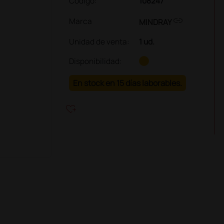
Código:
108247
link
Marca
MINDRAY
Unidad de venta
:
1 ud.
Disponibilidad:
En stock en 15 días laborables.
heart_plus