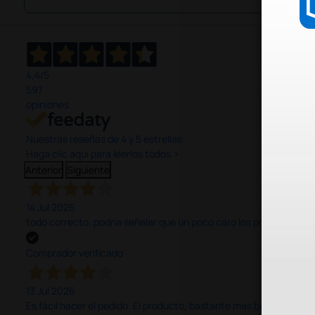
4,4
/5
597
opiniones
Nuestras reseñas de 4 y 5 estrellas.
Haga clic aquí para leerlos todos >
Anterior
Siguiente
14 Jul 2026
todo correcto. podria señalar que un poco caro los portes y el pl
Comprador verificado
13 Jul 2026
Es fácil hacer el pedido. El producto, bastante mas barato que 