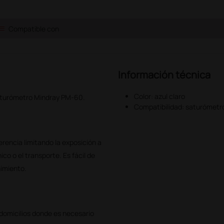
ist
Compatible con
Información técnica
Color: azul claro
saturómetro Mindray PM-60.
Compatibilidad: saturómet
erencia limitando la exposición a
co o el transporte. Es fácil de
nimiento.
 domicilios donde es necesario