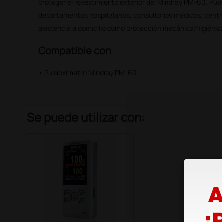
proteger el revestimiento exterior del Mindray PM-60. Pued
departamentos hospitalarios, consultorios médicos, centro
asistencia a domicilio como protección mecánica/higiénica
Compatible con
• Pulsioxímetro Mindray PM-60
Se puede utilizar con: