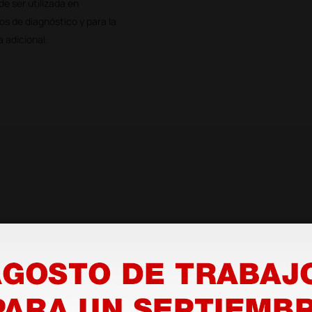
e ser utilizada en
s de diagnóstico y para la
 adicional.