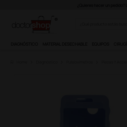
Únete al programa Ds Plus y p
DIAGNÓSTICO
MATERIAL DESECHABLE
EQUIPOS
CIRUGÍ
home
Home
Diagnóstico
Pulsioximetros
Piezas Y Acce