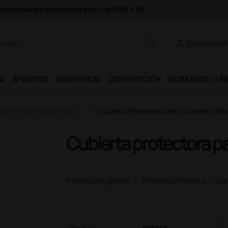
odrás disfrutar de muchos servicios exclusivos.
search
person
Entra/Regíst
A
APÓSITOS
EMERGENCIA
DESINFECCIÓN
MOBILIARIO CLÍN
sorios Para Pulsioximetros
Cubierta Protectora Para Oxímetro Mi
Cubierta protectora p
Información general
|
Información técnica
|
Com