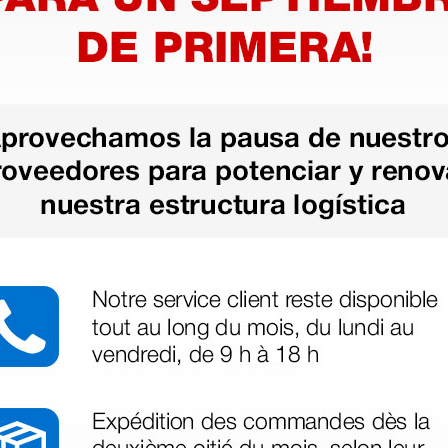
as más
legas que ya