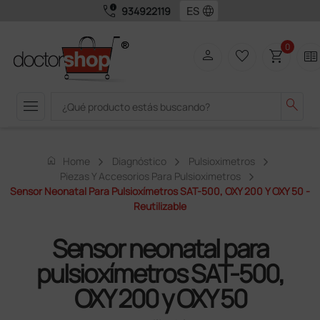
call_quality
language
934922119
0
person
favorite_border
shopping_cart
two_pager
menu
search
home
Home
Diagnóstico
Pulsioximetros
Piezas Y Accesorios Para Pulsioximetros
Sensor Neonatal Para Pulsioxímetros SAT-500, OXY 200 Y OXY 50 -
Reutilizable
Sensor neonatal para
pulsioxímetros SAT-500,
OXY 200 y OXY 50