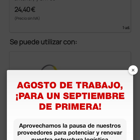
24,40 €
(Precio sin IVA)
1 ud.
Se puede utilizar con:
×