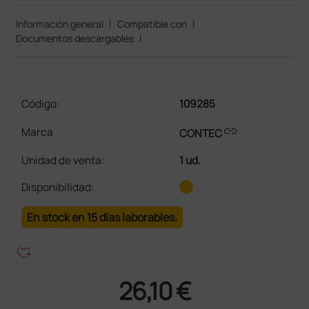
Información general
|
Compatible con
|
Documentos descargables
|
Código:
109285
link
Marca
CONTEC
Unidad de venta
:
1 ud.
Disponibilidad:
En stock en 15 días laborables.
heart_plus
26,10 €