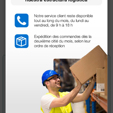
Pulsioxímetro Oxy-50 - Monitorización continua
con alarmas y Bluetooth
94,20 €
157,00 €
(Precio sin IVA)
1 ud.
Pregúntale a un colega
¿Todavía tienes alguna duda? ¿Necesitas más