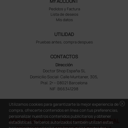
MY ACCOUNT
Pedidos y Factura
Lista de deseos
Mis datos
UTILIDAD
Pruebas antes, compra despues
CONTACTOS
Dirección
Doctor Shop España SL
Domicilio Social: Calle Muntaner, 305,
Pral. 2ª – 08021 Barcelona
NIF: B66341298
cancel
Utilizamos cookies para garantizarte la mejor experiencia de
compra, ofrecerte contenidos en línea con tus preferencias,
personalizar nuestros contenidos publicitarios y obtener
DOCTOR SHOP ES UN SITIO WEB PROFESIONAL
estadísticas. Terceros autorizados también utilizan estas