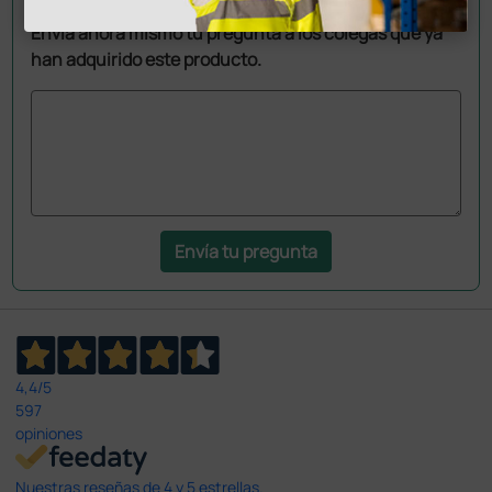
información?
Envía ahora mismo tu pregunta a los colegas que ya
han adquirido este producto.
Envía tu pregunta
4,4
/5
597
opiniones
Nuestras reseñas de 4 y 5 estrellas.