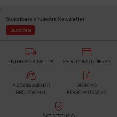
;
Suscríbete a nuestra Newsletter
Suscríbete
local_shipping
credit_card
ENTREGAS A MEDIDA
PAGA COMO QUIERAS
support_agent
request_quote
ASESORAMIENTO
OFERTAS
PROFESIONAL
PERSONALIZADAS
verified_user
SATISFECHO O