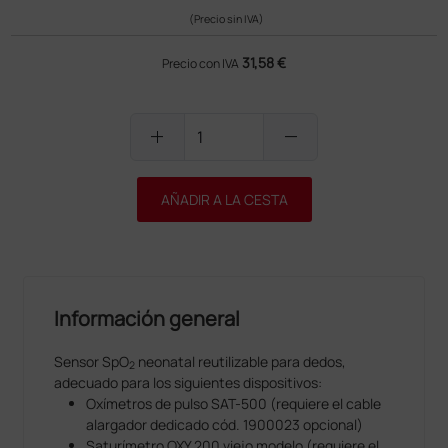
(Precio sin IVA)
31,58 €
Precio con IVA
add
remove
AÑADIR A LA CESTA
Información general
Sensor SpO
neonatal reutilizable para dedos,
2
adecuado para los siguientes dispositivos:
Oxímetros de pulso SAT-500 (requiere el cable
alargador dedicado cód. 1900023 opcional)
Saturímetro OXY 200 viejo modelo (requiere el