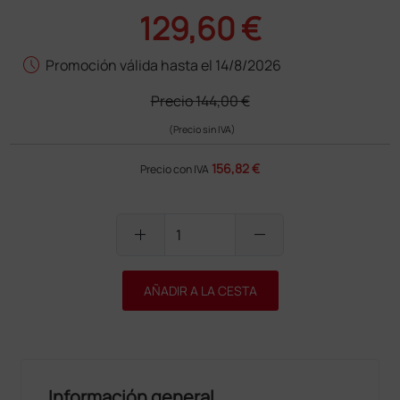
129,60 €
schedule
Promoción válida hasta el 14/8/2026
Precio
144,00 €
(Precio sin IVA)
156,82 €
Precio con IVA
add
remove
AÑADIR A LA CESTA
Información general