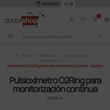
call_quality
language
934922119
0
person
favorite_border
shopping_cart
two_pager
menu
search
home
Home
Diagnóstico
Pulsioximetros
Pulsioximetros
Pulsioxímetro O2Ring Para Monitorización Continua - Adultos
Pulsioxímetro O2Ring para
monitorización continua
adultos