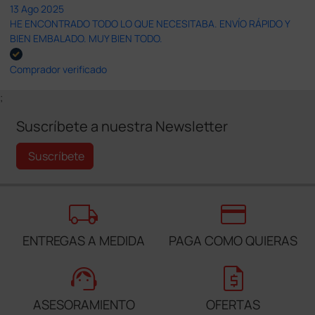
13 Ago 2025
HE ENCONTRADO TODO LO QUE NECESITABA. ENVÍO RÁPIDO Y
BIEN EMBALADO. MUY BIEN TODO.
Comprador verificado
;
Suscríbete a nuestra Newsletter
Suscríbete
local_shipping
credit_card
ENTREGAS A MEDIDA
PAGA COMO QUIERAS
support_agent
request_quote
ASESORAMIENTO
OFERTAS