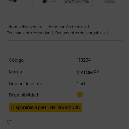
Información general
|
Información técnica
|
Equipamiento estándar
|
Documentos descargables
|
Código:
110204
link
Marca
VIATOM
Unidad de venta
:
1 ud.
Disponibilidad:
Disponible a partir del 20/8/2026
heart_plus