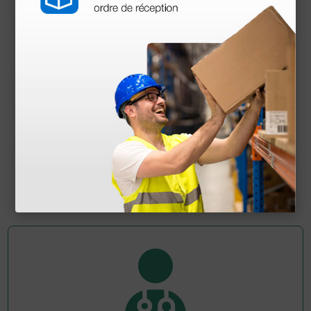
Pulsioxímetro de muñeca con software
196,62 €
226,00 €
(Precio sin IVA)
1 ud.