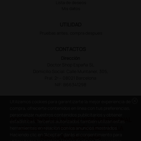
Lista de deseos
Mis datos
UTILIDAD
Pruebas antes, compra despues
CONTACTOS
Dirección
Doctor Shop España SL
Domicilio Social: Calle Muntaner, 305,
Pral. 2ª – 08021 Barcelona
NIF: B66341298
cancel
Utilizamos cookies para garantizarte la mejor experiencia de
compra, ofrecerte contenidos en línea con tus preferencias,
personalizar nuestros contenidos publicitarios y obtener
DOCTOR SHOP ES UN SITIO WEB PROFESIONAL
estadísticas. Terceros autorizados también utilizan estas
DEDICADO A LA PROFESIÓN MÉDICA Y LA
herramientas en relación con los anuncios mostrados.
Haciendo clic en “Aceptar” darás el consentimiento para
ASISTENCIA SANITARIA