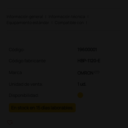
Información general
|
Información técnica
|
Equipamiento estándar
|
Compatible con
|
Código:
19600001
Código fabricante
HBP-1120-E
link
Marca
OMRON
Unidad de venta
:
1 ud.
Disponibilidad:
En stock en 15 días laborables.
heart_plus