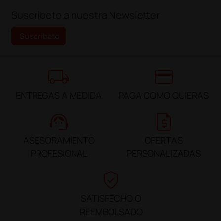
Suscríbete a nuestra Newsletter
Suscríbete
local_shipping
credit_card
ENTREGAS A MEDIDA
PAGA COMO QUIERAS
support_agent
request_quote
ASESORAMIENTO
OFERTAS
PROFESIONAL
PERSONALIZADAS
verified_user
SATISFECHO O
REEMBOLSADO