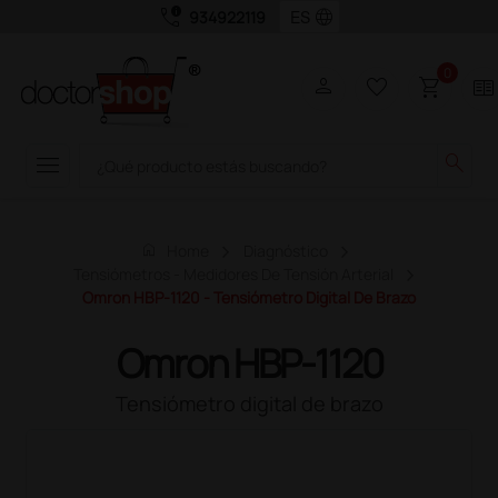
call_quality
language
934922119
0
person
favorite_border
shopping_cart
two_pager
menu
search
home
Home
Diagnóstico
Tensiómetros - Medidores De Tensión Arterial
Omron HBP-1120 - Tensiómetro Digital De Brazo
Omron HBP-1120
Tensiómetro digital de brazo