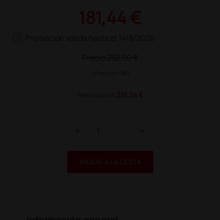
181,44 €
schedule
Promoción válida hasta el 14/8/2026
Precio
252,00 €
(Precio sin IVA)
219,54 €
Precio con IVA
add
remove
AÑADIR A LA CESTA