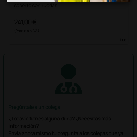
soporte con ruedas
241,00 €
(Precio sin IVA)
1 ud.
Pregúntale a un colega
¿Todavía tienes alguna duda? ¿Necesitas más
información?
Envía ahora mismo tu pregunta a los colegas que ya