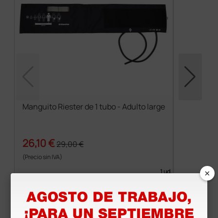
Manguito Riester de 1 tubo - Adulto large
26,10 €
29,00 €
(Precio sin IVA)
×
1 ud.
Productos similares