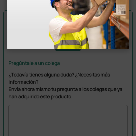
Pregúntale a un colega
¿Todavía tienes alguna duda? ¿Necesitas más
información?
Envía ahora mismo tu pregunta a los colegas que ya
han adquirido este producto.