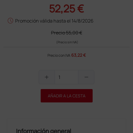
52,25 €
schedule
Promoción válida hasta el 14/8/2026
Precio
55,00 €
(Precio sin IVA)
63,22 €
Precio con IVA
add
remove
AÑADIR A LA CESTA
Información general