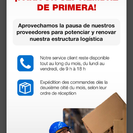
Tensiómetro aneroide London - negro
21,70 €
(Precio sin IVA)
1 ud.