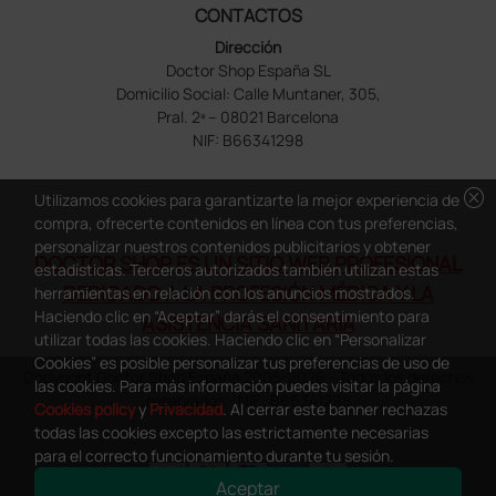
CONTACTOS
Dirección
Doctor Shop España SL
Domicilio Social: Calle Muntaner, 305,
Pral. 2ª – 08021 Barcelona
NIF: B66341298
cancel
Utilizamos cookies para garantizarte la mejor experiencia de
compra, ofrecerte contenidos en línea con tus preferencias,
personalizar nuestros contenidos publicitarios y obtener
DOCTOR SHOP ES UN SITIO WEB PROFESIONAL
estadísticas. Terceros autorizados también utilizan estas
DEDICADO A LA PROFESIÓN MÉDICA Y LA
herramientas en relación con los anuncios mostrados.
Haciendo clic en “Aceptar” darás el consentimiento para
ASISTENCIA SANITARIA
utilizar todas las cookies. Haciendo clic en “Personalizar
Cookies” es posible personalizar tus preferencias de uso de
Copyright Doctor Shop España 2005-2026 - Todos los derechos
las cookies. Para más información puedes visitar la página
reservados - NIF.: B66341298
Cookies policy
y
Privacidad
. Al cerrar este banner rechazas
todas las cookies excepto las estrictamente necesarias
para el correcto funcionamiento durante tu sesión.
Aceptar