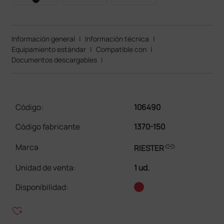
Información general
|
Información técnica
|
Equipamiento estándar
|
Compatible con
|
Documentos descargables
|
Código:
106490
Código fabricante
1370-150
link
Marca
RIESTER
Unidad de venta
:
1 ud.
Disponibilidad:
heart_plus