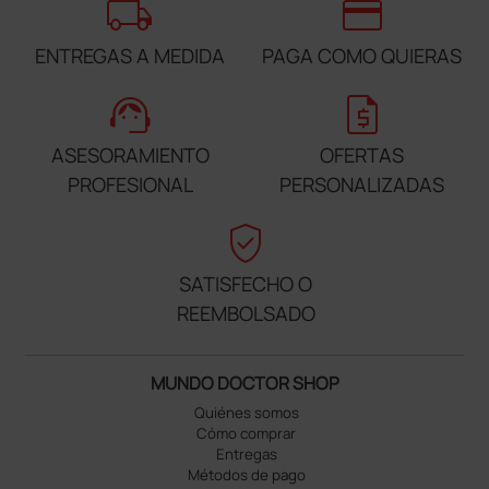
local_shipping
credit_card
ENTREGAS A MEDIDA
PAGA COMO QUIERAS
support_agent
request_quote
ASESORAMIENTO
OFERTAS
PROFESIONAL
PERSONALIZADAS
verified_user
SATISFECHO O
REEMBOLSADO
MUNDO DOCTOR SHOP
Quiénes somos
Cómo comprar
Entregas
Métodos de pago