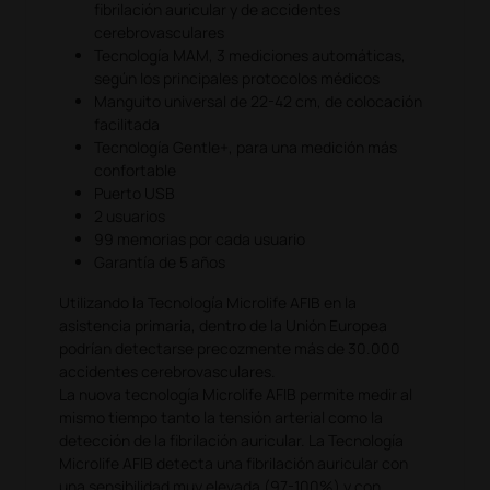
fibrilación auricular y de accidentes
cerebrovasculares
Tecnología MAM, 3 mediciones automáticas,
según los principales protocolos médicos
Manguito universal de 22-42 cm, de colocación
facilitada
Tecnología Gentle+, para una medición más
confortable
Puerto USB
2 usuarios
99 memorias por cada usuario
Garantía de 5 años
Utilizando la Tecnología Microlife AFIB en la
asistencia primaria, dentro de la Unión Europea
podrían detectarse precozmente más de 30.000
accidentes cerebrovasculares.
La nuova tecnología Microlife AFIB permite medir al
mismo tiempo tanto la tensión arterial como la
detección de la fibrilación auricular. La Tecnología
Microlife AFIB detecta una fibrilación auricular con
una sensibilidad muy elevada (97-100%) y con