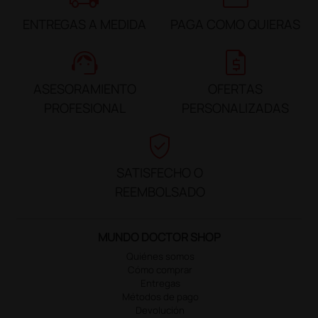
ENTREGAS A MEDIDA
PAGA COMO QUIERAS
support_agent
request_quote
ASESORAMIENTO
OFERTAS
PROFESIONAL
PERSONALIZADAS
verified_user
SATISFECHO O
REEMBOLSADO
MUNDO DOCTOR SHOP
Quiénes somos
Cómo comprar
Entregas
Métodos de pago
Devolución