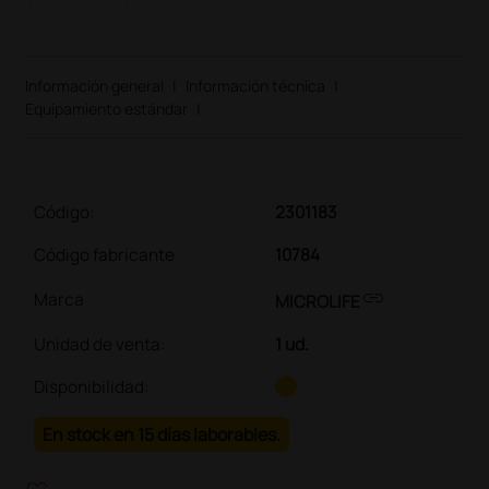
Información general
|
Información técnica
|
Equipamiento estándar
|
Código:
2301183
Código fabricante
10784
link
Marca
MICROLIFE
Unidad de venta
:
1 ud.
Disponibilidad:
En stock en 15 días laborables.