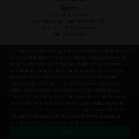
Dirección
Doctor Shop España SL
Domicilio Social: Calle Muntaner, 305,
Pral. 2ª – 08021 Barcelona
NIF: B66341298
cancel
Utilizamos cookies para garantizarte la mejor experiencia de
compra, ofrecerte contenidos en línea con tus preferencias,
personalizar nuestros contenidos publicitarios y obtener
DOCTOR SHOP ES UN SITIO WEB PROFESIONAL
estadísticas. Terceros autorizados también utilizan estas
DEDICADO A LA PROFESIÓN MÉDICA Y LA
herramientas en relación con los anuncios mostrados.
Haciendo clic en “Aceptar” darás el consentimiento para
ASISTENCIA SANITARIA
utilizar todas las cookies. Haciendo clic en “Personalizar
Cookies” es posible personalizar tus preferencias de uso de
Copyright Doctor Shop España 2005-2026 - Todos los derechos
las cookies. Para más información puedes visitar la página
reservados - NIF.: B66341298
Cookies policy
y
Privacidad
. Al cerrar este banner rechazas
todas las cookies excepto las estrictamente necesarias
para el correcto funcionamiento durante tu sesión.
Aceptar