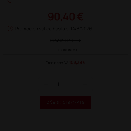
heart_plus
90,40 €
schedule
Promoción válida hasta el 14/8/2026
Precio
113,00 €
(Precio sin IVA)
109,38 €
Precio con IVA
add
remove
AÑADIR A LA CESTA