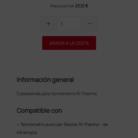
23,12 €
Precio con IVA
add
remove
AÑADIR A LA CESTA
Información general
Cubresonda para termómetro Ri-Thermo.
Compatible con
• Termómetro auricular Riester Ri-Thermo - de
infrarrojos