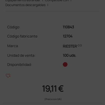
Documentos descargables
|
Código:
110843
Código fabricante
12704
link
Marca
RIESTER
Unidad de venta
:
100 uds.
Disponibilidad:
heart_plus
19,11 €
(Precio sin IVA)