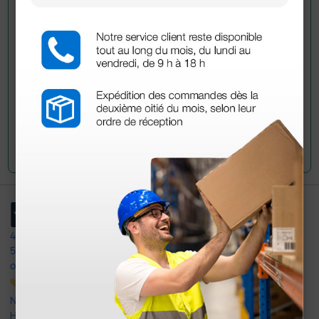
Envía ahora mismo tu pregunta a los colegas que ya
han adquirido este producto.
Envía tu pregunta
4,4
/5
597
opiniones
Nuestras reseñas de 4 y 5 estrellas.
Haga clic aquí para leerlos todos >