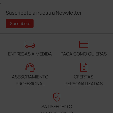
;
Suscríbete a nuestra Newsletter
Suscríbete
local_shipping
credit_card
ENTREGAS A MEDIDA
PAGA COMO QUIERAS
support_agent
request_quote
ASESORAMIENTO
OFERTAS
PROFESIONAL
PERSONALIZADAS
verified_user
SATISFECHO O