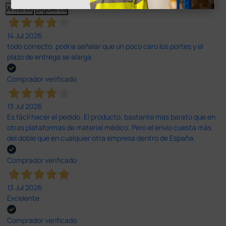
Anterior
Siguiente
14 Jul 2026
todo correcto. podria señalar que un poco caro los portes y el
plazo de entrega se alarga.
Comprador verificado
13 Jul 2026
Es fácil hacer el pedido. El producto, bastante mas barato que en
otras plataformas de material médico. Pero el envío cuesta más
del doble que en cualquier otra empresa dentro de España.
Comprador verificado
13 Jul 2026
Excelente
Comprador verificado