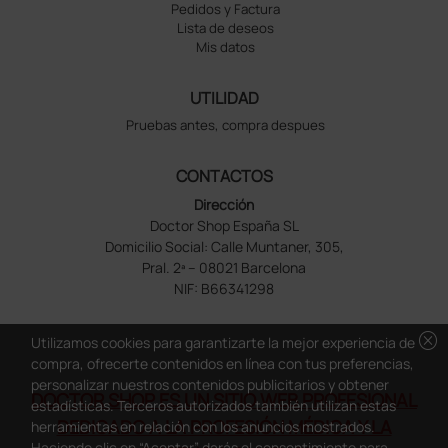
Pedidos y Factura
Lista de deseos
Mis datos
UTILIDAD
Pruebas antes, compra despues
CONTACTOS
Dirección
Doctor Shop España SL
Domicilio Social: Calle Muntaner, 305,
Pral. 2ª – 08021 Barcelona
NIF: B66341298
cancel
Utilizamos cookies para garantizarte la mejor experiencia de
compra, ofrecerte contenidos en línea con tus preferencias,
personalizar nuestros contenidos publicitarios y obtener
DOCTOR SHOP ES UN SITIO WEB PROFESIONAL
estadísticas. Terceros autorizados también utilizan estas
DEDICADO A LA PROFESIÓN MÉDICA Y LA
herramientas en relación con los anuncios mostrados.
Haciendo clic en “Aceptar” darás el consentimiento para