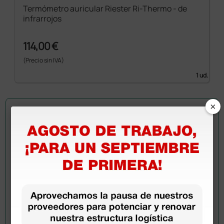
Termómetro auricular Riester Ri-Thermo - de
infrarrojos
114,00 €
(Precio sin IVA)
1 ud.
×
Pregúntale a un colega
¿Todavía tienes alguna duda? ¿Necesitas más
información?