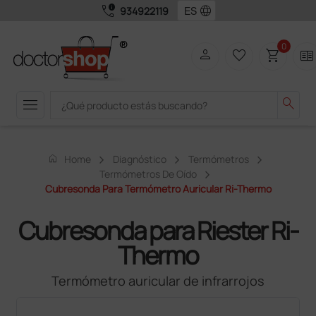
call_quality
language
934922119
0
person
favorite_border
shopping_cart
two_pager
menu
search
home
Home
Diagnóstico
Termómetros
Termómetros De Oído
Cubresonda Para Termómetro Auricular Ri-Thermo
Cubresonda para Riester Ri-
Thermo
Termómetro auricular de infrarrojos