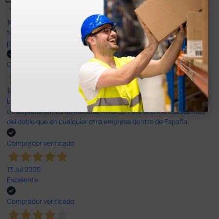
14 Jul 2026
todo correcto. podria señalar que un poco caro los portes y el
plazo de entrega se alarga.
Comprador verificado
13 Jul 2026
Es fácil hacer el pedido. El producto, bastante mas barato que en
otras plataformas de material médico. Pero el envío cuesta más
del doble que en cualquier otra empresa dentro de España.
Comprador verificado
13 Jul 2026
Excelente
Comprador verificado