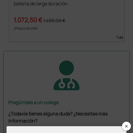
batería de larga duración
1.072,50 €
1.430,00 €
(Precio sin IVA)
1 ud.
Pregúntale a un colega
¿Todavía tienes alguna duda? ¿Necesitas más
información?
×
Envía ahora mismo tu pregunta a los colegas que ya