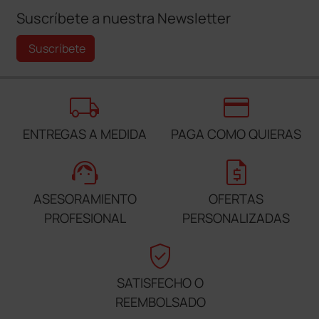
Suscríbete a nuestra Newsletter
Suscríbete
local_shipping
credit_card
ENTREGAS A MEDIDA
PAGA COMO QUIERAS
support_agent
request_quote
ASESORAMIENTO
OFERTAS
PROFESIONAL
PERSONALIZADAS
verified_user
SATISFECHO O
REEMBOLSADO