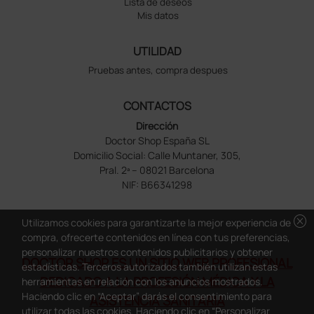
Lista de deseos
Mis datos
UTILIDAD
Pruebas antes, compra despues
CONTACTOS
Dirección
Doctor Shop España SL
Domicilio Social: Calle Muntaner, 305,
Pral. 2ª – 08021 Barcelona
NIF: B66341298
cancel
Utilizamos cookies para garantizarte la mejor experiencia de
compra, ofrecerte contenidos en línea con tus preferencias,
personalizar nuestros contenidos publicitarios y obtener
DOCTOR SHOP ES UN SITIO WEB PROFESIONAL
estadísticas. Terceros autorizados también utilizan estas
DEDICADO A LA PROFESIÓN MÉDICA Y LA
herramientas en relación con los anuncios mostrados.
Haciendo clic en “Aceptar” darás el consentimiento para
ASISTENCIA SANITARIA
utilizar todas las cookies. Haciendo clic en “Personalizar