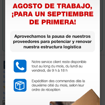
han adquirido este producto.
Envía tu pregunta
4,4
/5
597
opiniones
Nuestras reseñas de 4 y 5 estrellas.
Haga clic aquí para leerlos todos >
Anterior
Siguiente