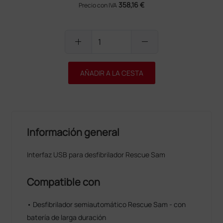
358,16 €
Precio con IVA
add
remove
AÑADIR A LA CESTA
Información general
Interfaz USB para desfibrilador Rescue Sam
Compatible con
• Desfibrilador semiautomático Rescue Sam - con
batería de larga duración