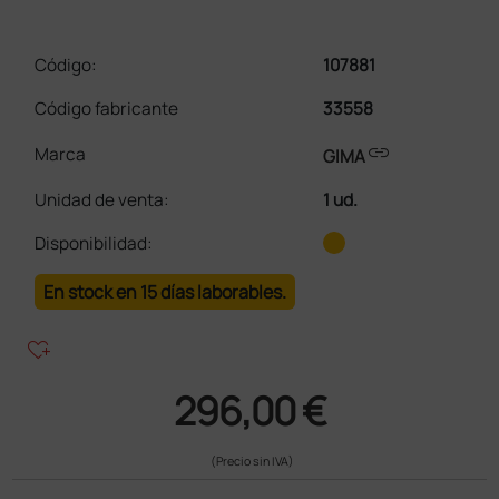
Código:
107881
Código fabricante
33558
link
Marca
GIMA
Unidad de venta
:
1 ud.
Disponibilidad:
En stock en 15 días laborables.
heart_plus
296,00 €
(Precio sin IVA)