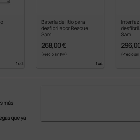
io
Batería de litio para
Interfaz
desfibrilador Rescue
desfibri
Sam
Sam
268,00 €
296,00
(Precio sin IVA)
(Precio sin
1 ud.
1 ud.
as más
legas que ya