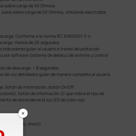
ios sobre carga de 50 Ohmios
0 Julios sobre carga de 50 Ohmios, utilizando electrodos
descarga: Conforme a la norma IEC EN60601-2-4
escarga: menos de 20 segundos
 indicadores guían al usuario a través del protocolo
o por software (sistema de detecci de arritmia y control
iso de descarga: < 8 segundos
es de voz detallados guían de manera completa al usuario
a, botón de información, botón On/Off
colores), botón de información (i) que indica el tipo de
ento de encenderse la luz LED de color rojo
×
 el botón rojo, shock)
rpadeando