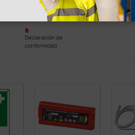
s
Declaración de
conformidad