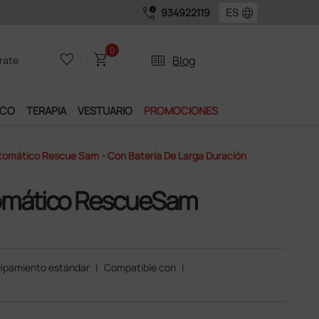
call_quality
language
934922119
0
favorite_border
shopping_cart
two_pager
Blog
rate
ICO
TERAPIA
VESTUARIO
PROMOCIONES
utomático Rescue Sam - Con Batería De Larga Duración
tomático RescueSam
ipamiento estándar
|
Compatible con
|