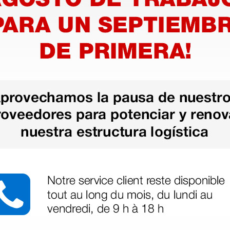
Descarga: una vez cargado el desf
El ritmo cardíaco del pacien
El botón de descarga no se 
cargado
El botón On/Off se cambia a
Los electrodos se han desco
sido desconectados del equ
Descarga de energía: la desc
el desfibrilador está cargad
Vector de la descarga: media
anterior (derivación II) o m
posicionados en la posición 
Aislamiento del paciente: ti
Batería: 12 Voltios CC, 4.2 A
(4 años)
Capacidad de la batería: mí
continuo (4/5 descargas ant
LED de color rojo)