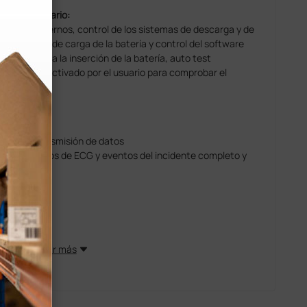
 por el usuario:
circuitos internos, control de los sistemas de descarga y de
a del estado de carga de la batería y control del software
ía: activado a la inserción de la batería, auto test
nteractivo activado por el usuario para comprobar el
 para la transmisión de datos
s 60 minutos de ECG y eventos del incidente completo y
talada
Mostrar más