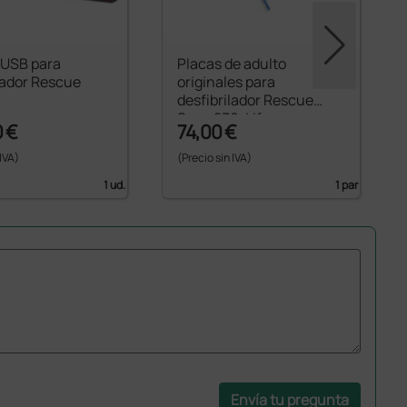
 USB para
Placas de adulto
lador Rescue
originales para
desfibrilador Rescue
Sam, 230, Life
 €
74,00 €
 IVA)
(Precio sin IVA)
1 ud.
1 par
Envía tu pregunta