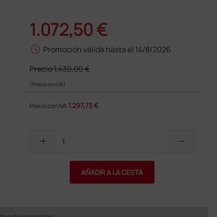
1.072,50 €
schedule
Promoción válida hasta el 14/8/2026
Precio
1.430,00 €
(Precio sin IVA)
1.297,73 €
Precio con IVA
add
remove
AÑADIR A LA CESTA
os descargables