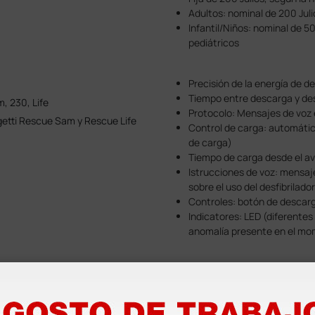
Adultos: nominal de 200 Jul
Infantil/Niños: nominal de 5
pediátricos
Precisión de la energía de 
Tiempo entre descarga y d
, 230, Life
Protocolo: Mensajes de voz e
getti Rescue Sam y Rescue Life
Control de carga: automátic
de carga)
Tiempo de carga desde el av
Istrucciones de voz: mensaj
sobre el uso del desfibrilador
Controles: botón de descarg
Indicatores: LED (diferentes 
anomalía presente en el mom
Indicador de carga completa
Mensaje ve voz claro (pulsar
Botón rojo de descarga pa