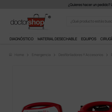
Únete al programa Ds Plus y p
DIAGNÓSTICO
MATERIAL DESECHABLE
EQUIPOS
CIRUGÍ
home
Home
Emergencia
Desfibriladores Y Accesorios