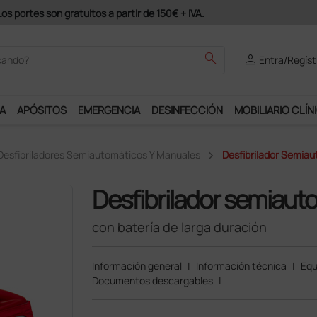
odrás disfrutar de muchos servicios exclusivos.
search
person
Entra/Regíst
A
APÓSITOS
EMERGENCIA
DESINFECCIÓN
MOBILIARIO CLÍN
Desfibriladores Semiautomáticos Y Manuales
Desfibrilador Semia
Desfibrilador semiau
con batería de larga duración
Información general
|
Información técnica
|
Equ
Documentos descargables
|