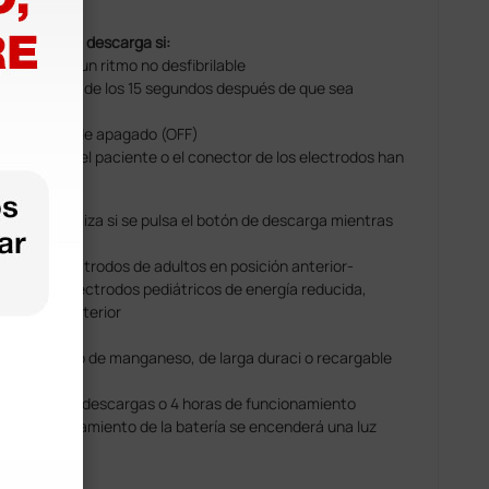
ibrilador de descarga si:
te cambia a un ritmo no desfibrilable
pulsa dentro de los 15 segundos después de que sea
 la posición de apagado (OFF)
nectados del paciente o el conector de los electrodos han
ipo
arga se realiza si se pulsa el botón de descarga mientras
o
nte los electrodos de adultos en posición anterior-
ediante los electrodos pediátricos de energía reducida,
anterior-posterior
po BF
h litio-dióxido de manganeso, de larga duraci o recargable
nimo de 200 descargas o 4 horas de funcionamiento
es del agotamiento de la batería se encenderá una luz