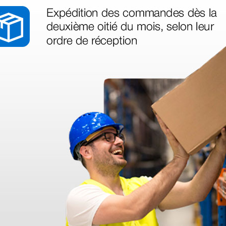
Auto test automáticos y activados
Auto test diario: control de 
la forma de onda, de la carg
Test de inserción de la bater
automático detallado, test i
estado completo del equipo
Registro y transmisión de datos:
Opcional: batería específica
Datos almacenados: primero
de decisión de análisis
Medidas: 80×300×270 mm
Peso: 2.2 kg con batería ins