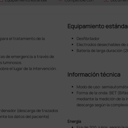
Equipamiento estánda
ara el tratamiento de la
Desfibrilador
Electrodos desechables de 
Batería de larga duración (
bras de emergencia a través de
es luminosos.
bre el lugar de la intervención.
Información técnica
Modo de uso: semiautomáti
Forma de la onda: BET (Bifá
mediante la medición de la 
descarga según la complexió
 ordenador (descarga de trazados
nte los datos del paciente)
Energía
Fija de 200 Julios, según l