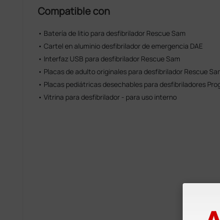
Compatible con
• Batería de litio para desfibrilador Rescue Sam
• Cartel en aluminio desfibrilador de emergencia DAE
• Interfaz USB para desfibrilador Rescue Sam
• Placas de adulto originales para desfibrilador Rescue Sam
• Placas pediátricas desechables para desfibriladores Pro
• Vitrina para desfibrilador - para uso interno