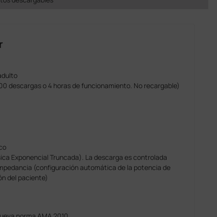
r
adulto
200 descargas o 4 horas de funcionamiento. No recargable)
co
sica Exponencial Truncada). La descarga es controlada
impedancia (configuración automática de la potencia de
n del paciente)
a nueva norma AMA 2010