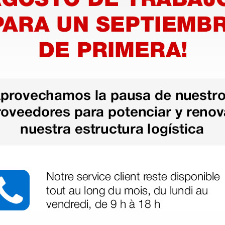
tomático
Desfibrilador
semiautomático Rescue
Sam - con batería de
larga duración
1.072,50 €
370,00 €
1.430,00 €
(Precio sin IVA)