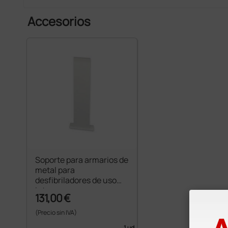
Accesorios
Soporte para armarios de
metal para
desfibriladores de uso
interno
131,00 €
(Precio sin IVA)
1 ud.