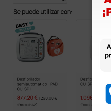
Se puede utilizar con:
Desfibrilador
Desfibrilador au
semiautomático I-PAD
CU-SP1
CU-SP1
877,20 €
1.096,00 €
1.290,00 €
1.
(Precio sin IVA)
(Precio sin IVA)