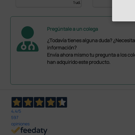
1 ud.
Pregúntale a un colega
¿Todavía tienes alguna duda? ¿Necesit
información?
Envía ahora mismo tu pregunta a los co
han adquirido este producto.
4,4
/5
597
opiniones