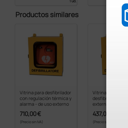
1 ud.
Productos similares
Vitrina para desfibrilador
Vitrina para
con regulación térmica y
desfibriladores -
alarma - de uso externo
externo
710,00 €
437,00 €
(Precio sin IVA)
(Precio sin IVA)