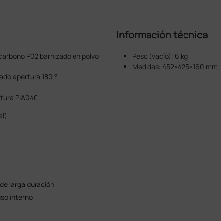
Información técnica
 carbono P02 barnizado en polvo
Peso (vacío): 6 kg
Medidas: 452×425×160 mm
ado apertura 180 °
uctura PIA040
l).
de larga duración
uso interno