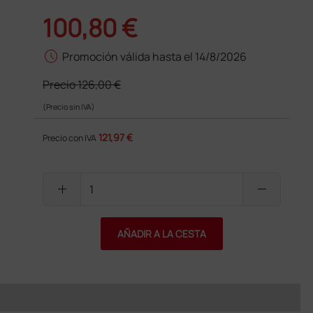
100,80 €
schedule
Promoción válida hasta el 14/8/2026
Precio
126,00 €
(Precio sin IVA)
121,97 €
Precio con IVA
add
remove
AÑADIR A LA CESTA