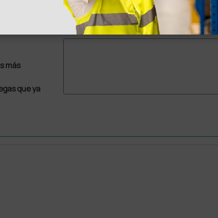
1 ud.
as más
legas que ya