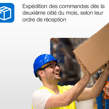
1 ud.
1 ud.
 uso