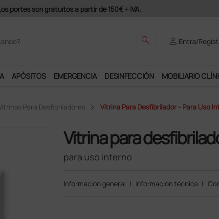
podrás disfrutar de muchos servicios exclusivos.
search
person
Entra/Regíst
A
APÓSITOS
EMERGENCIA
DESINFECCIÓN
MOBILIARIO CLÍN
Vitrinas Para Desfibriladores
Vitrina Para Desfibrilador - Para Uso I
Vitrina para desfibrilad
para uso interno
Información general
|
Información técnica
|
Com