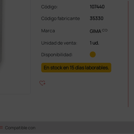
Código:
107440
Código fabricante
35330
link
Marca
GIMA
Unidad de venta
:
1 ud.
Disponibilidad:
En stock en 15 días laborables.
heart_plus
ist
Compatible con