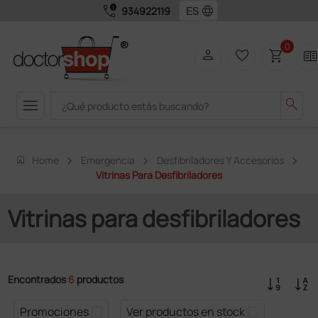
call_quality
language
934922119
0
person
favorite_border
shopping_cart
two_page
menu
search
home
Home
Emergencia
Desfibriladores Y Accesorios
Vitrinas Para Desfibriladores
Vitrinas para desfibriladores
Encontrados
6
productos
Promociones
Ver productos en stock