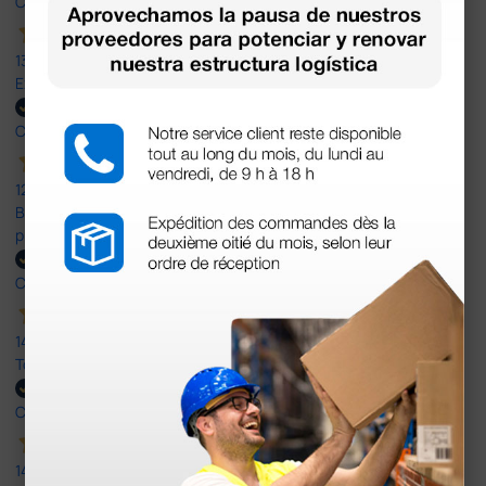
Comprador verificado
13 Jul 2026
Excelente
Comprador verificado
12 Jun 2026
Bien, rápida y sin problemas. No me gusta que se oferten
productos sin incluir el IVA que luego nos van a cobrar.
Comprador verificado
14 Abr 2026
Todo muy rápido y fácil,volveré a comprar.
Comprador verificado
14 Abr 2026