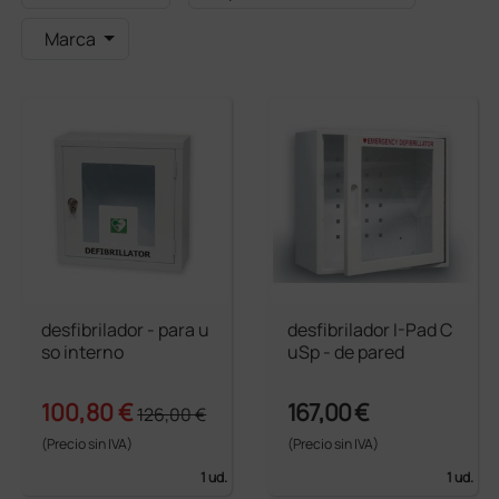
Marca
desfibrilador - para u
desfibrilador I-Pad C
so interno
uSp - de pared
100,80 €
167,00 €
126,00 €
(Precio sin IVA)
(Precio sin IVA)
1 ud.
1 ud.