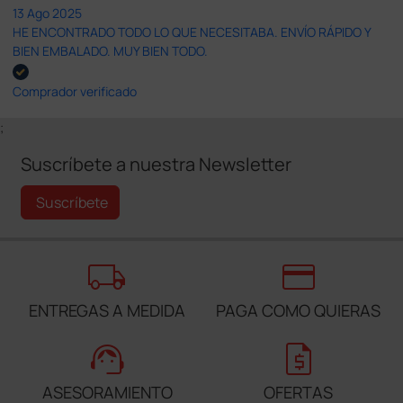
13 Ago 2025
HE ENCONTRADO TODO LO QUE NECESITABA. ENVÍO RÁPIDO Y
BIEN EMBALADO. MUY BIEN TODO.
Comprador verificado
;
Suscríbete a nuestra Newsletter
Suscríbete
local_shipping
credit_card
ENTREGAS A MEDIDA
PAGA COMO QUIERAS
support_agent
request_quote
ASESORAMIENTO
OFERTAS