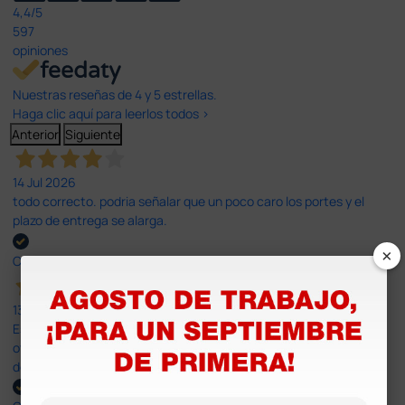
4,4
/5
597
opiniones
Nuestras reseñas de 4 y 5 estrellas.
Haga clic aquí para leerlos todos >
Anterior
Siguiente
14 Jul 2026
todo correcto. podria señalar que un poco caro los portes y el
plazo de entrega se alarga.
×
Comprador verificado
13 Jul 2026
Es fácil hacer el pedido. El producto, bastante mas barato que en
otras plataformas de material médico. Pero el envío cuesta más
del doble que en cualquier otra empresa dentro de España.