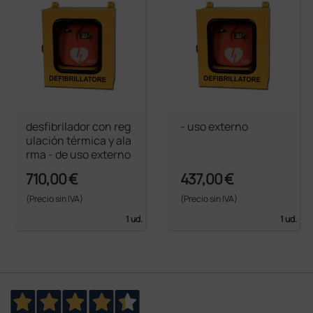
desfibrilador con reg
- uso externo
ulación térmica y ala
rma - de uso externo
710,00 €
437,00 €
(Precio sin IVA)
(Precio sin IVA)
1 ud.
1 ud.