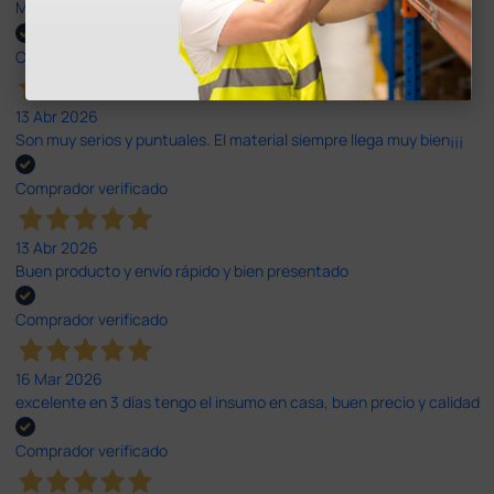
Muy buena. Excelente trato, disposición y rapidez
Comprador verificado
13 Abr 2026
Son muy serios y puntuales. El material siempre llega muy bien¡¡¡
Comprador verificado
13 Abr 2026
Buen producto y envío rápido y bien presentado
Comprador verificado
16 Mar 2026
excelente en 3 días tengo el insumo en casa, buen precio y calidad
Comprador verificado