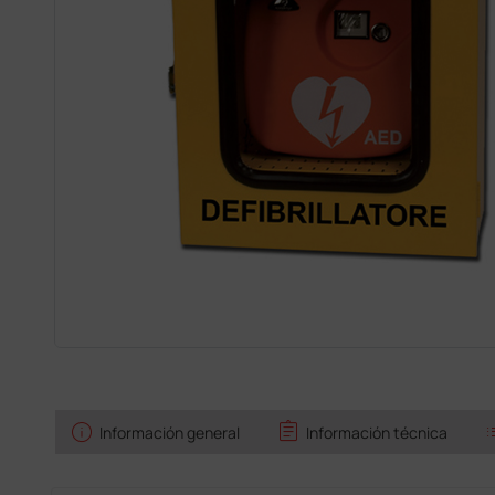
info
assignment
l
Información general
Información técnica