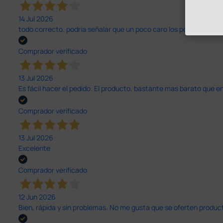
14 Jul 2026
todo correcto. podria señalar que un poco caro los portes y el pl
Comprador verificado
13 Jul 2026
Es fácil hacer el pedido. El producto, bastante mas barato que 
Comprador verificado
13 Jul 2026
Excelente
Comprador verificado
12 Jun 2026
Bien, rápida y sin problemas. No me gusta que se oferten productos