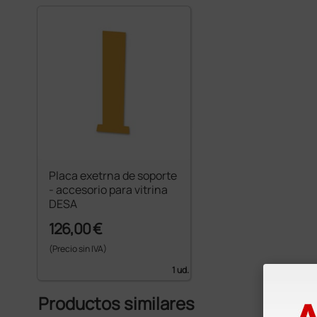
Placa exetrna de soporte
- accesorio para vitrina
DESA
126,00 €
(Precio sin IVA)
1 ud.
Productos similares