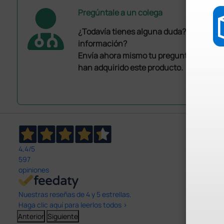
Pregúntale a un colega
¿Todavía tienes alguna duda? ¿Necesit
información?
Envía ahora mismo tu pregunta a los co
han adquirido este producto.
4,4
/5
597
opiniones
Nuestras reseñas de 4 y 5 estrellas.
Haga clic aquí para leerlos todos >
Anterior
Siguiente