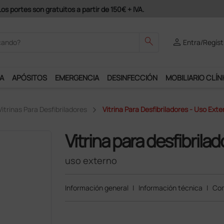
odrás disfrutar de muchos servicios exclusivos.
search
person
Entra/Regíst
A
APÓSITOS
EMERGENCIA
DESINFECCIÓN
MOBILIARIO CLÍN
Vitrinas Para Desfibriladores
Vitrina Para Desfibriladores - Uso Exte
Vitrina para desfibrila
uso externo
Información general
|
Información técnica
|
Com