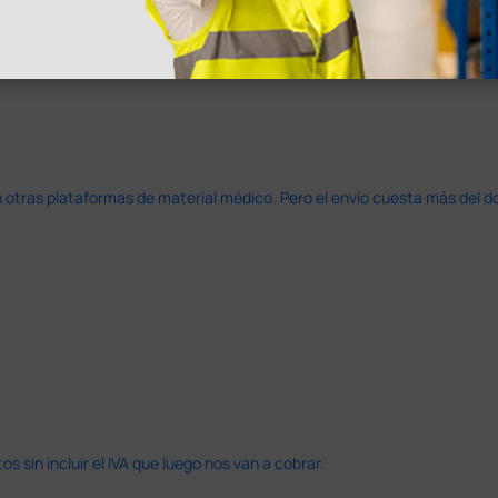
azo de entrega se alarga.
en otras plataformas de material médico. Pero el envío cuesta más del 
 sin incluir el IVA que luego nos van a cobrar.