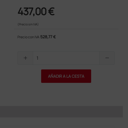
437,00 €
(Precio sin IVA)
528,77 €
Precio con IVA
add
remove
AÑADIR A LA CESTA