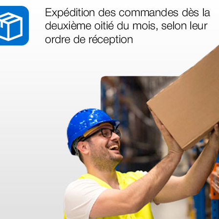
as más
legas que ya