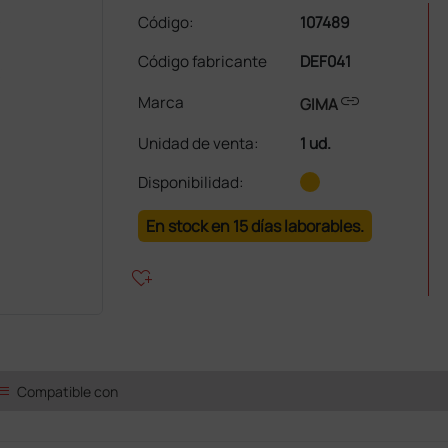
Código:
107489
Código fabricante
DEF041
link
Marca
GIMA
Unidad de venta
:
1 ud.
Disponibilidad:
En stock en 15 días laborables.
heart_plus
ist
Compatible con