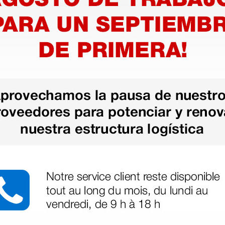
ibrilador
érmica y
externo
1 ud.