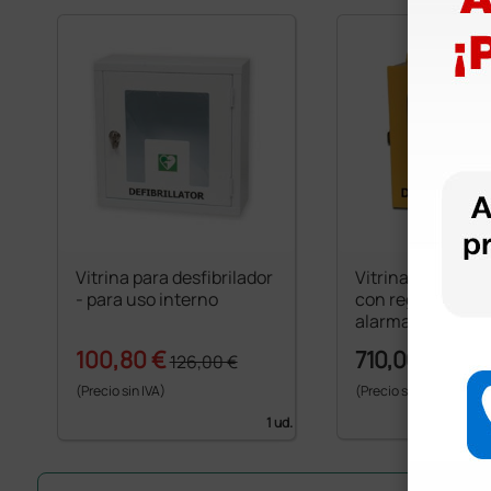
Vitrina para desfibrilador
Vitrina para desf
- para uso interno
con regulación t
alarma - de uso 
100,80 €
710,00 €
126,00 €
(Precio sin IVA)
(Precio sin IVA)
1 ud.