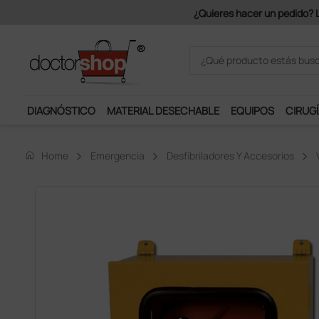
Únete al programa Ds Plus y p
DIAGNÓSTICO
MATERIAL DESECHABLE
EQUIPOS
CIRUGÍ
home
Home
Emergencia
Desfibriladores Y Accesorios