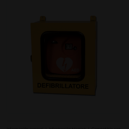
Información general
|
Información técnica
|
Compatible con