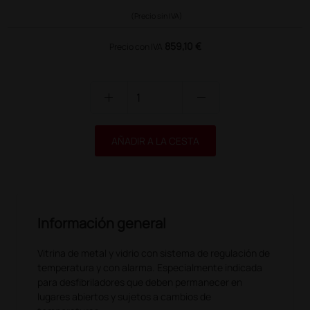
(Precio sin IVA)
859,10 €
Precio con IVA
add
remove
AÑADIR A LA CESTA
Información general
Vitrina de metal y vidrio con sistema de regulación de
temperatura y con alarma. Especialmente indicada
para desfibriladores que deben permanecer en
lugares abiertos y sujetos a cambios de