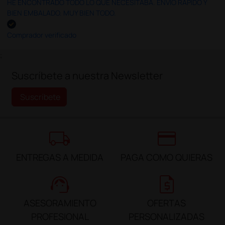
HE ENCONTRADO TODO LO QUE NECESITABA. ENVÍO RÁPIDO Y
BIEN EMBALADO. MUY BIEN TODO.
Comprador verificado
;
Suscríbete a nuestra Newsletter
Suscríbete
local_shipping
credit_card
ENTREGAS A MEDIDA
PAGA COMO QUIERAS
support_agent
request_quote
ASESORAMIENTO
OFERTAS
PROFESIONAL
PERSONALIZADAS