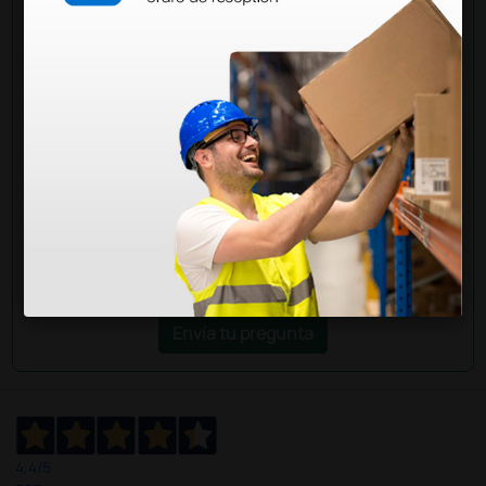
Pregúntale a un colega
¿Todavía tienes alguna duda? ¿Necesitas más
información?
Envía ahora mismo tu pregunta a los colegas que ya
han adquirido este producto.
Envía tu pregunta
4,4
/5