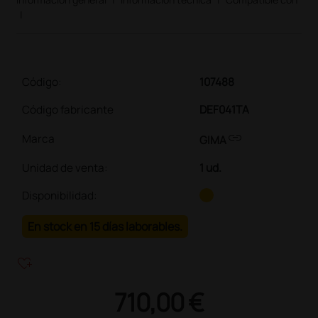
|
Código:
107488
Código fabricante
DEF041TA
link
Marca
GIMA
Unidad de venta
:
1 ud.
Disponibilidad:
En stock en 15 días laborables.
heart_plus
710,00 €