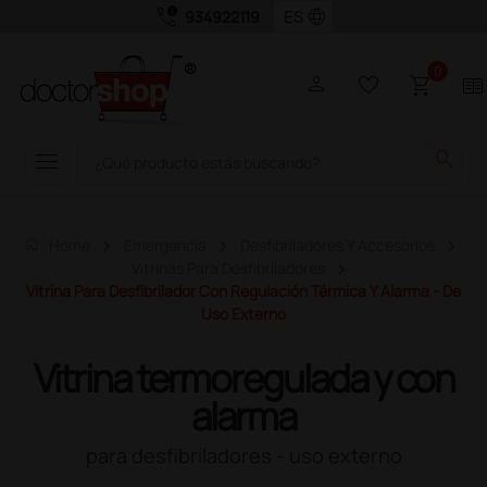
call_quality
language
934922119
0
person
favorite_border
shopping_cart
two_pager
menu
search
home
Home
Emergencia
Desfibriladores Y Accesorios
Vitrinas Para Desfibriladores
Vitrina Para Desfibrilador Con Regulación Térmica Y Alarma - De
Uso Externo
Vitrina termoregulada y con
alarma
para desfibriladores - uso externo