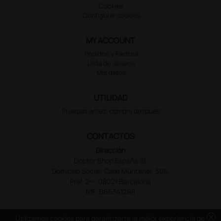
Cookies
Configurar cookies
MY ACCOUNT
Pedidos y Factura
Lista de deseos
Mis datos
UTILIDAD
Pruebas antes, compra despues
CONTACTOS
Dirección
Doctor Shop España SL
Domicilio Social: Calle Muntaner, 305,
Pral. 2ª – 08021 Barcelona
NIF: B66341298
cancel
Utilizamos cookies para garantizarte la mejor experiencia de