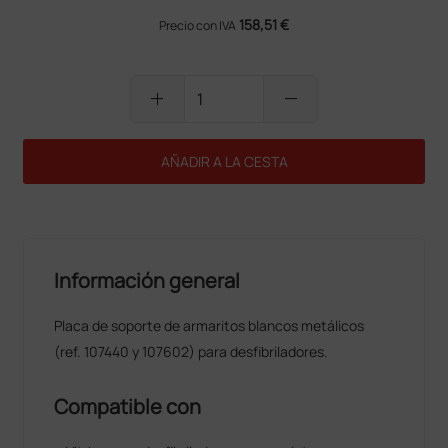
158,51 €
Precio con IVA
add
remove
AÑADIR A LA CESTA
Información general
Placa de soporte de armaritos blancos metálicos
(ref. 107440 y 107602) para desfibriladores.
Compatible con