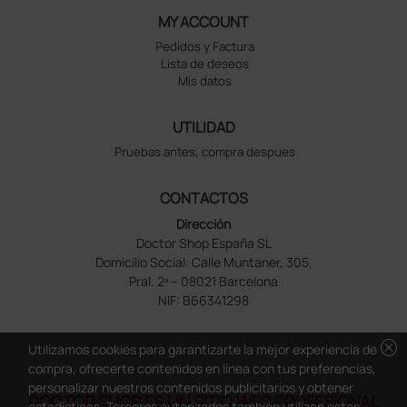
MY ACCOUNT
Pedidos y Factura
Lista de deseos
Mis datos
UTILIDAD
Pruebas antes, compra despues
CONTACTOS
Dirección
Doctor Shop España SL
Domicilio Social: Calle Muntaner, 305,
Pral. 2ª – 08021 Barcelona
NIF: B66341298
cancel
Utilizamos cookies para garantizarte la mejor experiencia de
compra, ofrecerte contenidos en línea con tus preferencias,
personalizar nuestros contenidos publicitarios y obtener
DOCTOR SHOP ES UN SITIO WEB PROFESIONAL
estadísticas. Terceros autorizados también utilizan estas