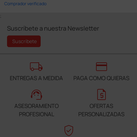
Comprador verificado
;
Suscríbete a nuestra Newsletter
Suscríbete
local_shipping
credit_card
ENTREGAS A MEDIDA
PAGA COMO QUIERAS
support_agent
request_quote
ASESORAMIENTO
OFERTAS
PROFESIONAL
PERSONALIZADAS
verified_user