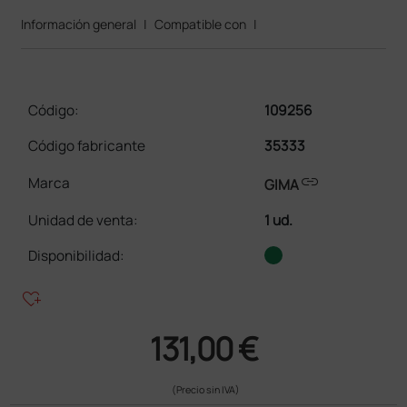
Información general
|
Compatible con
|
Código:
109256
Código fabricante
35333
link
Marca
GIMA
Unidad de venta
:
1 ud.
Disponibilidad:
heart_plus
131,00 €
(Precio sin IVA)