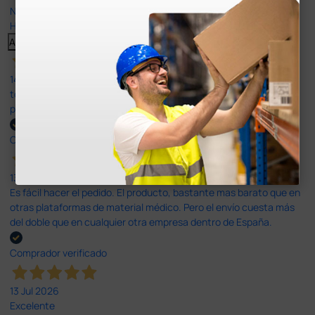
Nuestras reseñas de 4 y 5 estrellas.
Haga clic aquí para leerlos todos >
Anterior
Siguiente
14 Jul 2026
todo correcto. podria señalar que un poco caro los portes y el
plazo de entrega se alarga.
Comprador verificado
13 Jul 2026
Es fácil hacer el pedido. El producto, bastante mas barato que en
otras plataformas de material médico. Pero el envío cuesta más
del doble que en cualquier otra empresa dentro de España.
Comprador verificado
13 Jul 2026
Excelente