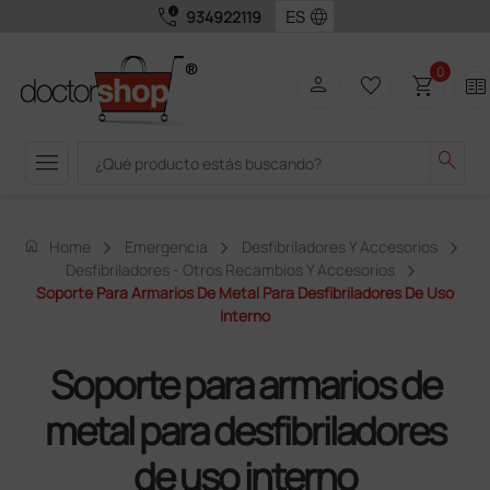
call_quality
language
934922119
0
person
favorite_border
shopping_cart
two_pager
menu
search
home
Home
Emergencia
Desfibriladores Y Accesorios
Desfibriladores - Otros Recambios Y Accesorios
Soporte Para Armarios De Metal Para Desfibriladores De Uso
Interno
Soporte para armarios de
metal para desfibriladores
de uso interno