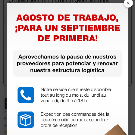
¿Todavía tienes alguna duda? ¿Necesitas más
×
información?
Envía ahora mismo tu pregunta a los colegas que ya
han adquirido este producto.
Envía tu pregunta
4,4
/5
597
opiniones