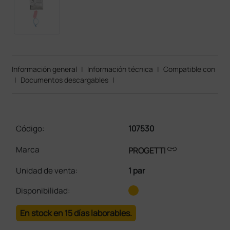
Información general
|
Información técnica
|
Compatible con
|
Documentos descargables
|
Código:
107530
link
Marca
PROGETTI
Unidad de venta
:
1 par
Disponibilidad:
En stock en 15 días laborables.