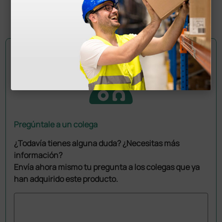
(Precio sin IVA)
1 par
Pregúntale a un colega
¿Todavía tienes alguna duda? ¿Necesitas más
información?
Envía ahora mismo tu pregunta a los colegas que ya
han adquirido este producto.