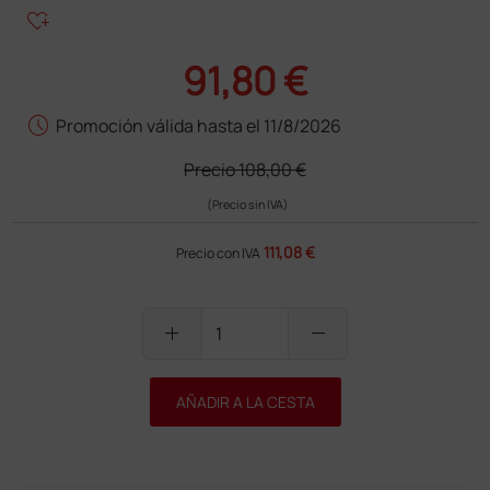
heart_plus
91,80 €
schedule
Promoción válida hasta el 11/8/2026
Precio
108,00 €
(Precio sin IVA)
111,08 €
Precio con IVA
add
remove
AÑADIR A LA CESTA