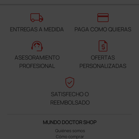
local_shipping
credit_card
ENTREGAS A MEDIDA
PAGA COMO QUIERAS
support_agent
request_quote
ASESORAMIENTO
OFERTAS
PROFESIONAL
PERSONALIZADAS
verified_user
SATISFECHO O
REEMBOLSADO
MUNDO DOCTOR SHOP
Quiénes somos
Cómo comprar