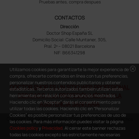
Pruebas antes, compra despues
CONTACTOS
Dirección
Doctor Shop España SL
Domicilio Social: Calle Muntaner, 305,
Pral. 2ª – 08021 Barcelona
NIF: B66341298
cancel
Utilizamos cookies para garantizarte la mejor experiencia de
compra, ofrecerte contenidos en línea con tus preferencias,
personalizar nuestros contenidos publicitarios y obtener
DOCTOR SHOP ES UN SITIO WEB PROFESIONAL
estadísticas. Terceros autorizados también utilizan estas
DEDICADO A LA PROFESIÓN MÉDICA Y LA
herramientas en relación con los anuncios mostrados.
Haciendo clic en “Aceptar” darás el consentimiento para
ASISTENCIA SANITARIA
utilizar todas las cookies. Haciendo clic en “Personalizar
Cookies” es posible personalizar tus preferencias de uso de
Copyright Doctor Shop España 2005-2026 - Todos los derechos
las cookies. Para más información puedes visitar la página
reservados - NIF.: B66341298
Cookies policy
y
Privacidad
. Al cerrar este banner rechazas
todas las cookies excepto las estrictamente necesarias