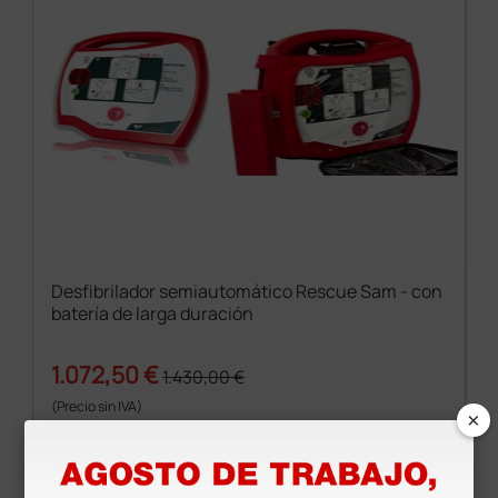
Desfibrilador semiautomático Rescue Sam - con
batería de larga duración
1.072,50 €
1.430,00 €
(Precio sin IVA)
×
1 ud.
Productos similares