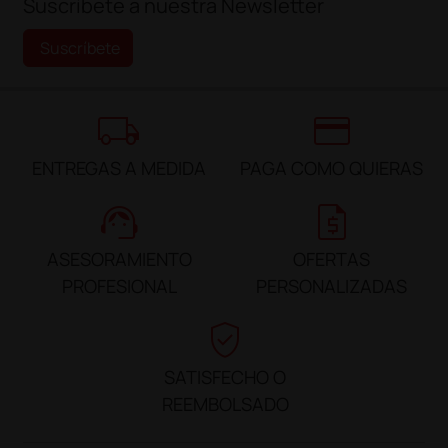
Suscríbete a nuestra Newsletter
Suscríbete
local_shipping
credit_card
ENTREGAS A MEDIDA
PAGA COMO QUIERAS
support_agent
request_quote
ASESORAMIENTO
OFERTAS
PROFESIONAL
PERSONALIZADAS
verified_user
SATISFECHO O
REEMBOLSADO