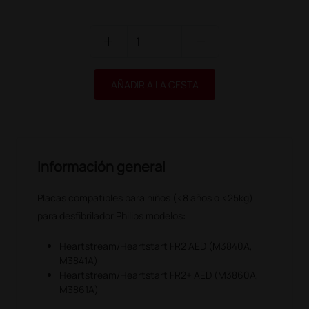
add
remove
AÑADIR A LA CESTA
Información general
Placas compatibles para niños (<8 años o <25kg)
para desfibrilador Philips modelos:
Heartstream/Heartstart FR2 AED (M3840A,
M3841A)
Heartstream/Heartstart FR2+ AED (M3860A,
M3861A)