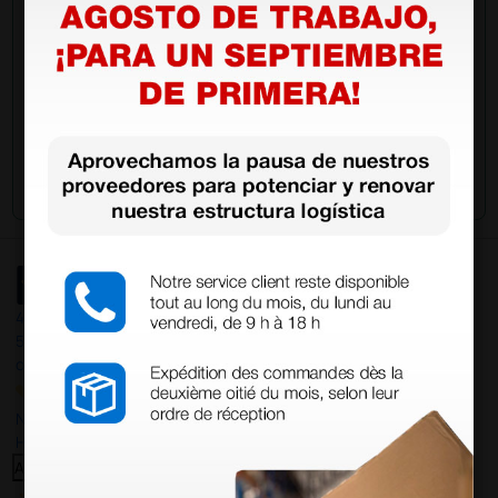
Envía tu pregunta
4,4
/5
597
opiniones
Nuestras reseñas de 4 y 5 estrellas.
Haga clic aquí para leerlos todos >
Anterior
Siguiente