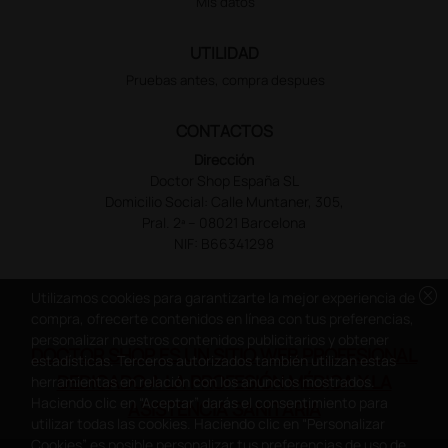
Mis datos
UTILIDAD
Pruebas antes, compra despues
CONTACTOS
Dirección
Doctor Shop España SL
Domicilio Social: Calle Muntaner, 305,
Pral. 2ª – 08021 Barcelona
NIF: B66341298
cancel
Utilizamos cookies para garantizarte la mejor experiencia de
compra, ofrecerte contenidos en línea con tus preferencias,
personalizar nuestros contenidos publicitarios y obtener
DOCTOR SHOP ES UN SITIO WEB PROFESIONAL
estadísticas. Terceros autorizados también utilizan estas
DEDICADO A LA PROFESIÓN MÉDICA Y LA
herramientas en relación con los anuncios mostrados.
Haciendo clic en “Aceptar” darás el consentimiento para
ASISTENCIA SANITARIA
utilizar todas las cookies. Haciendo clic en “Personalizar
Cookies” es posible personalizar tus preferencias de uso de