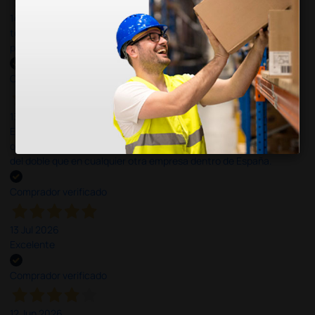
14 Jul 2026
todo correcto. podria señalar que un poco caro los portes y el
plazo de entrega se alarga.
Comprador verificado
13 Jul 2026
Es fácil hacer el pedido. El producto, bastante mas barato que en
otras plataformas de material médico. Pero el envío cuesta más
del doble que en cualquier otra empresa dentro de España.
Comprador verificado
13 Jul 2026
Excelente
Comprador verificado
12 Jun 2026