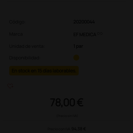
Código:
20200044
link
Marca
EF MEDICA
Unidad de venta
:
1 par
Disponibilidad:
En stock en 15 días laborables.
heart_plus
78,00 €
(Precio sin IVA)
94,38 €
Precio con IVA