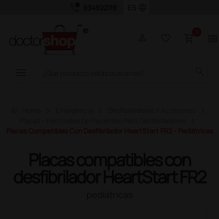
call_quality
language
934922119
0
person
favorite_border
shopping_cart
two_pager
menu
search
home
Home
Emergencia
Desfibriladores Y Accesorios
Placas - Electrodos De Recambio Para Desfibriladores
Placas Compatibles Con Desfibrilador HeartStart FR2 - Pediátricas
Placas compatibles con
desfibrilador HeartStart FR2
pediátricas