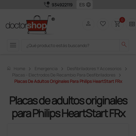
call_quality
language
934922119
0
person
favorite_border
shopping_cart
two_pager
menu
search
home
Home
Emergencia
Desfibriladores Y Accesorios
Placas - Electrodos De Recambio Para Desfibriladores
Placas De Adultos Originales Para Philips HeartStart FRx
Placas de adultos originales
para Philips HeartStart FRx