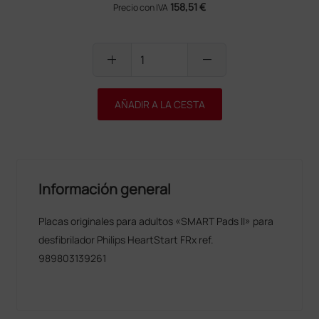
158,51 €
Precio con IVA
add
remove
AÑADIR A LA CESTA
Información general
Placas originales para adultos «SMART Pads II» para
desfibrilador Philips HeartStart FRx ref.
989803139261