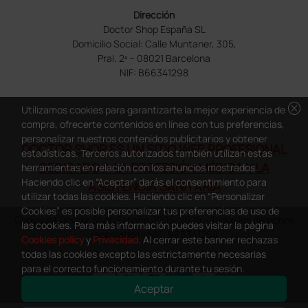
Dirección
Doctor Shop España SL
Domicilio Social: Calle Muntaner, 305,
Pral. 2ª – 08021 Barcelona
NIF: B66341298
cancel
Utilizamos cookies para garantizarte la mejor experiencia de
compra, ofrecerte contenidos en línea con tus preferencias,
personalizar nuestros contenidos publicitarios y obtener
DOCTOR SHOP ES UN SITIO WEB PROFESIONAL
estadísticas. Terceros autorizados también utilizan estas
DEDICADO A LA PROFESIÓN MÉDICA Y LA
herramientas en relación con los anuncios mostrados.
Haciendo clic en “Aceptar” darás el consentimiento para
ASISTENCIA SANITARIA
utilizar todas las cookies. Haciendo clic en “Personalizar
Cookies” es posible personalizar tus preferencias de uso de
Copyright Doctor Shop España 2005-2026 - Todos los derechos
las cookies. Para más información puedes visitar la página
reservados - NIF.: B66341298
Cookies policy
y
Privacidad
. Al cerrar este banner rechazas
todas las cookies excepto las estrictamente necesarias
para el correcto funcionamiento durante tu sesión.
Aceptar