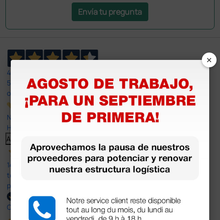
Envía tu pregunta
×
4,4
/5
597
opiniones
Nuestras reseñas de 4 y 5 estrellas.
Haga clic aquí para leerlos todos >
Anterior
Siguiente
14 Jul 2026
todo correcto. podria señalar que un poco caro los portes y el
plazo de entrega se alarga.
Comprador verificado