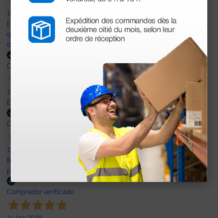
13 Jul 2026
Es fácil hacer el pedido. El producto, bastante mas barato que en
otras plataformas de material médico. Pero el envío cuesta más
del doble que en cualquier otra empresa dentro de España.
Comprador verificado
13 Jul 2026
Excelente
Comprador verificado
12 Jun 2026
Bien, rápida y sin problemas. No me gusta que se oferten
productos sin incluir el IVA que luego nos van a cobrar.
Comprador verificado
14 Abr 2026