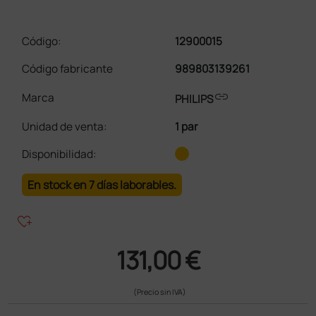
Código:
12900015
Código fabricante
989803139261
link
Marca
PHILIPS
Unidad de venta
:
1 par
Disponibilidad:
En stock en 7 días laborables.
heart_plus
131,00 €
(Precio sin IVA)