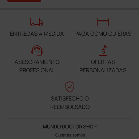
local_shipping
credit_card
ENTREGAS A MEDIDA
PAGA COMO QUIERAS
support_agent
request_quote
ASESORAMIENTO
OFERTAS
PROFESIONAL
PERSONALIZADAS
verified_user
SATISFECHO O
REEMBOLSADO
MUNDO DOCTOR SHOP
Quiénes somos