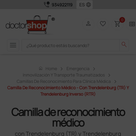
call_quality
language
934922119
0
person
favorite_border
shopping_cart
two_pager
menu
search
home
Home
Emergencia
Inmovilización Y Transporte Traumatizados
Camillas De Reconocimiento Para Clínica Médica
Camilla De Reconocimiento Médico - Con Trendelenburg (TR) Y
Trendelenburg Inverso (RTR)
Camilla de reconocimiento
médico
con Trendelenburg (TR) y Trendelenburg