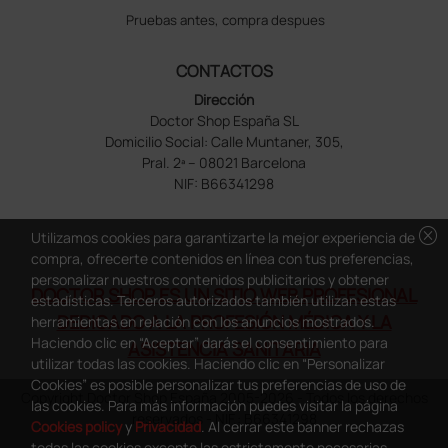
Pruebas antes, compra despues
CONTACTOS
Dirección
Doctor Shop España SL
Domicilio Social: Calle Muntaner, 305,
Pral. 2ª – 08021 Barcelona
NIF: B66341298
cancel
Utilizamos cookies para garantizarte la mejor experiencia de
compra, ofrecerte contenidos en línea con tus preferencias,
personalizar nuestros contenidos publicitarios y obtener
DOCTOR SHOP ES UN SITIO WEB PROFESIONAL
estadísticas. Terceros autorizados también utilizan estas
DEDICADO A LA PROFESIÓN MÉDICA Y LA
herramientas en relación con los anuncios mostrados.
Haciendo clic en “Aceptar” darás el consentimiento para
ASISTENCIA SANITARIA
utilizar todas las cookies. Haciendo clic en “Personalizar
Cookies” es posible personalizar tus preferencias de uso de
Copyright Doctor Shop España 2005-2026 - Todos los derechos
las cookies. Para más información puedes visitar la página
reservados - NIF.: B66341298
Cookies policy
y
Privacidad
. Al cerrar este banner rechazas
todas las cookies excepto las estrictamente necesarias