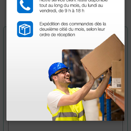
(Precio sin IVA)
1 ud.
Pregúntale a un colega
¿Todavía tienes alguna duda? ¿Necesitas más
información?
Envía ahora mismo tu pregunta a los colegas que ya
han adquirido este producto.