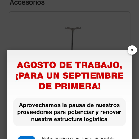
Accesorios
×
Asa portagoteros de 2 ganchos para camilla
profsional
69,00 €