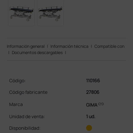
Información general
|
Información técnica
|
Compatible con
|
Documentos descargables
|
Código:
110166
Código fabricante
27806
link
Marca
GIMA
Unidad de venta
:
1 ud.
Disponibilidad: