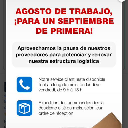
Envía ahora mismo tu pregunta a los colegas que ya
han adquirido este producto.
Envía tu pregunta
4,4
/5
597
opiniones
Nuestras reseñas de 4 y 5 estrellas.
Haga clic aquí para leerlos todos >