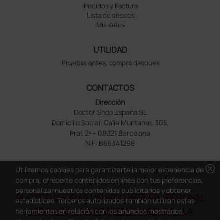
Pedidos y Factura
Lista de deseos
Mis datos
UTILIDAD
Pruebas antes, compra despues
CONTACTOS
Dirección
Doctor Shop España SL
Domicilio Social: Calle Muntaner, 305,
Pral. 2ª – 08021 Barcelona
NIF: B66341298
cancel
Utilizamos cookies para garantizarte la mejor experiencia de
compra, ofrecerte contenidos en línea con tus preferencias,
personalizar nuestros contenidos publicitarios y obtener
DOCTOR SHOP ES UN SITIO WEB PROFESIONAL
estadísticas. Terceros autorizados también utilizan estas
DEDICADO A LA PROFESIÓN MÉDICA Y LA
herramientas en relación con los anuncios mostrados.