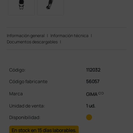
Información general
|
Información técnica
|
Documentos descargables
|
Código:
112032
Código fabricante
56057
link
Marca
GIMA
Unidad de venta
:
1 ud.
Disponibilidad:
En stock en 15 días laborables.