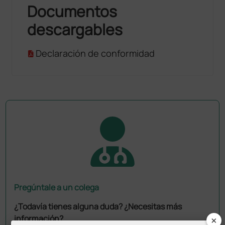
Documentos
descargables
Declaración de conformidad
Pregúntale a un colega
¿Todavía tienes alguna duda? ¿Necesitas más
×
información?