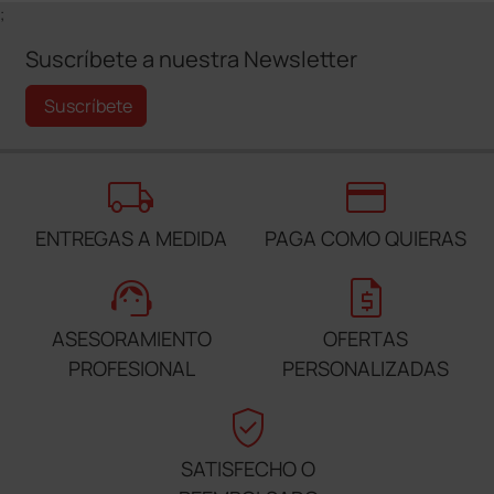
;
Suscríbete a nuestra Newsletter
Suscríbete
local_shipping
credit_card
ENTREGAS A MEDIDA
PAGA COMO QUIERAS
support_agent
request_quote
ASESORAMIENTO
OFERTAS
PROFESIONAL
PERSONALIZADAS
verified_user
SATISFECHO O