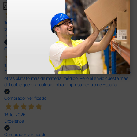
Anterior
Siguiente
14 Jul 2026
todo correcto. podria señalar que un poco caro los portes y el
plazo de entrega se alarga.
Comprador verificado
13 Jul 2026
Es fácil hacer el pedido. El producto, bastante mas barato que en
otras plataformas de material médico. Pero el envío cuesta más
del doble que en cualquier otra empresa dentro de España.
Comprador verificado
13 Jul 2026
Excelente
Comprador verificado