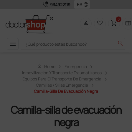
call_quality
language
934922119
0
person
favorite_border
shopping_cart
two_pager
menu
search
home
Home
Emergencia
Inmovilización Y Transporte Traumatizados
Equipos Para El Transporte De Emergencia
Camillas / Sillas Emergencia
Camilla-Silla De Evacuación Negra
Camilla-silla de evacuación
negra