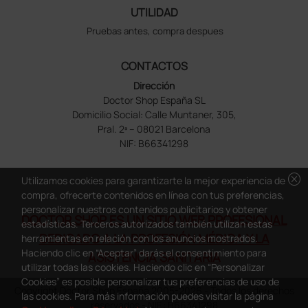
UTILIDAD
Pruebas antes, compra despues
CONTACTOS
Dirección
Doctor Shop España SL
Domicilio Social: Calle Muntaner, 305,
Pral. 2ª – 08021 Barcelona
NIF: B66341298
cancel
Utilizamos cookies para garantizarte la mejor experiencia de
compra, ofrecerte contenidos en línea con tus preferencias,
personalizar nuestros contenidos publicitarios y obtener
DOCTOR SHOP ES UN SITIO WEB PROFESIONAL
estadísticas. Terceros autorizados también utilizan estas
DEDICADO A LA PROFESIÓN MÉDICA Y LA
herramientas en relación con los anuncios mostrados.
Haciendo clic en “Aceptar” darás el consentimiento para
ASISTENCIA SANITARIA
utilizar todas las cookies. Haciendo clic en “Personalizar
Cookies” es posible personalizar tus preferencias de uso de
Copyright Doctor Shop España 2005-2026 - Todos los derechos
las cookies. Para más información puedes visitar la página
reservados - NIF.: B66341298