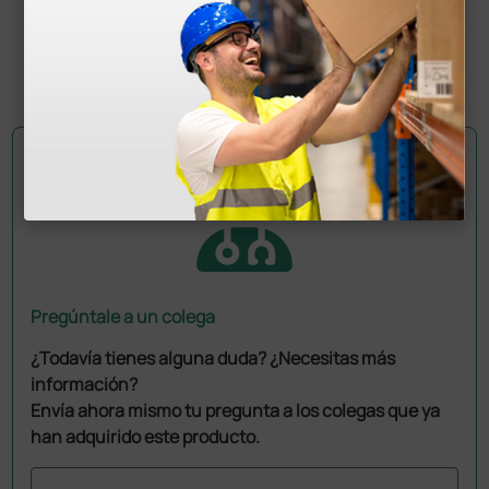
162,35 €
191,00 €
(Precio sin IVA)
1 ud.
Pregúntale a un colega
¿Todavía tienes alguna duda? ¿Necesitas más
información?
Envía ahora mismo tu pregunta a los colegas que ya
han adquirido este producto.