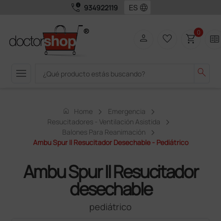
call_quality
language
934922119
0
person
favorite_border
shopping_cart
two_pager
menu
search
home
Home
Emergencia
Resucitadores - Ventilación Asistida
Balones Para Reanimación
Ambu Spur II Resucitador Desechable - Pediátrico
Ambu Spur II Resucitador
desechable
pediátrico