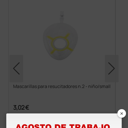
Mascarillas para resucitadores n.2 - niño/small
3,02 €
×
(Precio sin IVA)
1 ud.