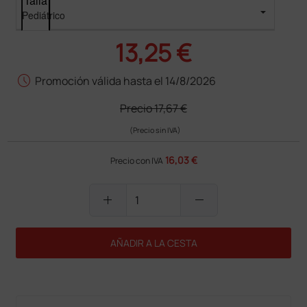
Talla
13,25 €
schedule
Promoción válida hasta el 14/8/2026
Precio
17,67 €
(Precio sin IVA)
16,03 €
Precio con IVA
add
remove
AÑADIR A LA CESTA