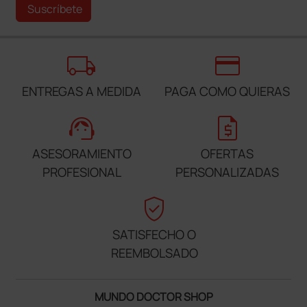
Suscríbete
local_shipping
credit_card
ENTREGAS A MEDIDA
PAGA COMO QUIERAS
support_agent
request_quote
ASESORAMIENTO
OFERTAS
PROFESIONAL
PERSONALIZADAS
verified_user
SATISFECHO O
REEMBOLSADO
MUNDO DOCTOR SHOP