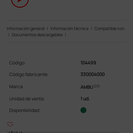
Información general
|
Información técnica
|
Compatible con
|
Documentos descargables
|
Código:
104499
Código fabricante
330004000
link
Marca
AMBU
Unidad de venta
:
1 ud.
Disponibilidad:
heart_plus