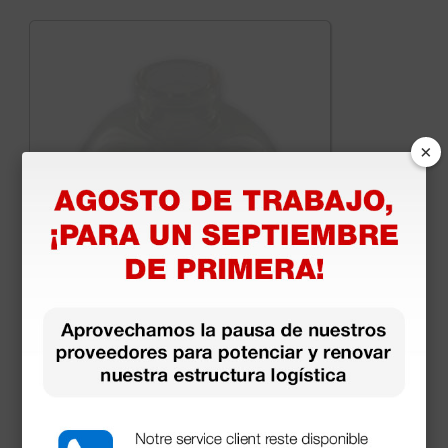
×
Máscara de silicona nº 2 - Niño
6,72 €
(Precio sin IVA)