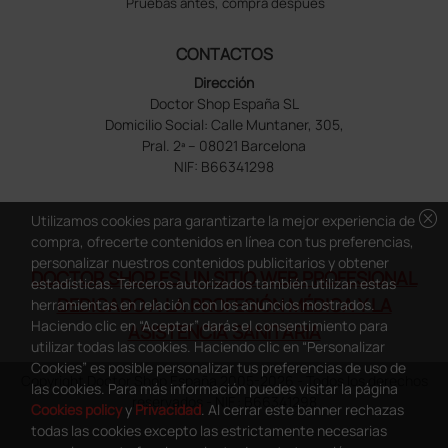
Pruebas antes, compra despues
CONTACTOS
Dirección
Doctor Shop España SL
Domicilio Social: Calle Muntaner, 305,
Pral. 2ª – 08021 Barcelona
NIF: B66341298
cancel
Utilizamos cookies para garantizarte la mejor experiencia de
compra, ofrecerte contenidos en línea con tus preferencias,
personalizar nuestros contenidos publicitarios y obtener
DOCTOR SHOP ES UN SITIO WEB PROFESIONAL
estadísticas. Terceros autorizados también utilizan estas
DEDICADO A LA PROFESIÓN MÉDICA Y LA
herramientas en relación con los anuncios mostrados.
Haciendo clic en “Aceptar” darás el consentimiento para
ASISTENCIA SANITARIA
utilizar todas las cookies. Haciendo clic en “Personalizar
Cookies” es posible personalizar tus preferencias de uso de
Copyright Doctor Shop España 2005-2026 - Todos los derechos
las cookies. Para más información puedes visitar la página
reservados - NIF.: B66341298
Cookies policy
y
Privacidad
. Al cerrar este banner rechazas
todas las cookies excepto las estrictamente necesarias