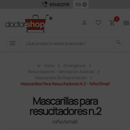
call_quality
language
934922119
0
person
favorite_border
shopping_cart
two_pager
menu
search
home
Home
Emergencia
Resucitadores - Ventilación Asistida
Mascarillas De Reanimación
Mascarillas Para Resucitadores N.2 - Niño/small
Mascarillas para
resucitadores n.2
niño/small