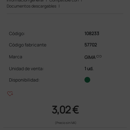
Documentos descargables
|
Código:
108233
Código fabricante
57702
link
Marca
GIMA
Unidad de venta
:
1 ud.
Disponibilidad:
heart_plus
3,02 €
(Precio sin IVA)