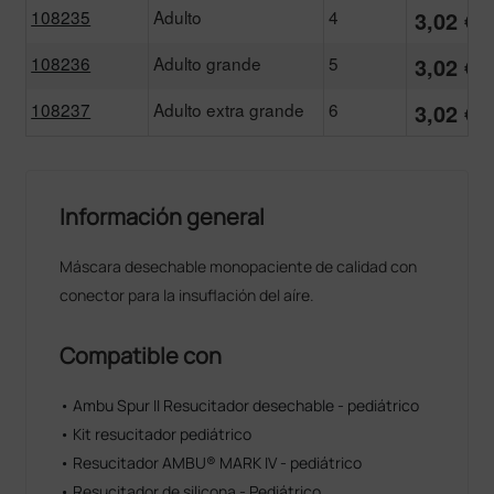
108235
Adulto
4
3,02 €
108236
Adulto grande
5
3,02 €
108237
Adulto extra grande
6
3,02 €
Información general
Máscara desechable monopaciente de calidad con
conector para la insuflación del aíre.
Compatible con
• Ambu Spur II Resucitador desechable - pediátrico
• Kit resucitador pediátrico
• Resucitador AMBU® MARK IV - pediátrico
• Resucitador de silicona - Pediátrico