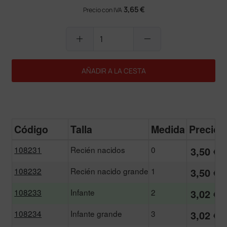
3,65 €
Precio con IVA
add
remove
AÑADIR A LA CESTA
Código
Talla
Medida
Precio
108231
Recién nacidos
0
3,50 €
108232
Recién nacido grande
1
3,50 €
108233
Infante
2
3,02 €
108234
Infante grande
3
3,02 €