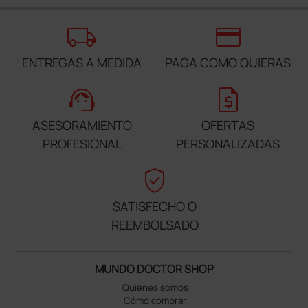
local_shipping
credit_card
ENTREGAS A MEDIDA
PAGA COMO QUIERAS
support_agent
request_quote
ASESORAMIENTO
OFERTAS
PROFESIONAL
PERSONALIZADAS
verified_user
SATISFECHO O
REEMBOLSADO
MUNDO DOCTOR SHOP
Quiénes somos
Cómo comprar