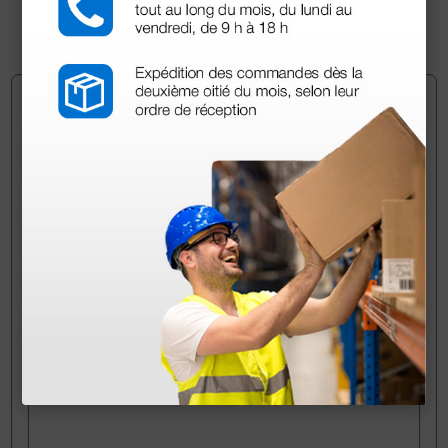
1 ud.
Pregúntale a un colega
¿Todavía tienes alguna duda? ¿Necesitas más
información?
Envía ahora mismo tu pregunta a los colegas que ya
han adquirido este producto.