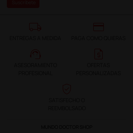
Suscríbete
local_shipping
credit_card
ENTREGAS A MEDIDA
PAGA COMO QUIERAS
support_agent
request_quote
ASESORAMIENTO
OFERTAS
PROFESIONAL
PERSONALIZADAS
verified_user
SATISFECHO O
REEMBOLSADO
MUNDO DOCTOR SHOP