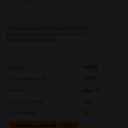
Información general
|
Información técnica
|
Equipamiento estándar
|
Compatible con
|
Documentos descargables
|
Código:
102037
Código fabricante
34277
link
Marca
GIMA
Unidad de venta
:
1 ud.
Disponibilidad:
Disponible a partir del 11/8/2026