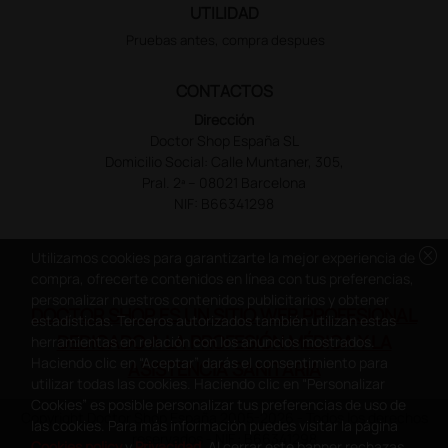
UTILIDAD
Pruebas antes, compra despues
CONTACTOS
Dirección
Doctor Shop España SL
Domicilio Social: Calle Muntaner, 305,
Pral. 2ª – 08021 Barcelona
NIF: B66341298
cancel
Utilizamos cookies para garantizarte la mejor experiencia de
compra, ofrecerte contenidos en línea con tus preferencias,
personalizar nuestros contenidos publicitarios y obtener
DOCTOR SHOP ES UN SITIO WEB PROFESIONAL
estadísticas. Terceros autorizados también utilizan estas
DEDICADO A LA PROFESIÓN MÉDICA Y LA
herramientas en relación con los anuncios mostrados.
Haciendo clic en “Aceptar” darás el consentimiento para
ASISTENCIA SANITARIA
utilizar todas las cookies. Haciendo clic en “Personalizar
Cookies” es posible personalizar tus preferencias de uso de
Copyright Doctor Shop España 2005-2026 - Todos los derechos
las cookies. Para más información puedes visitar la página
reservados - NIF.: B66341298
Cookies policy
y
Privacidad
. Al cerrar este banner rechazas