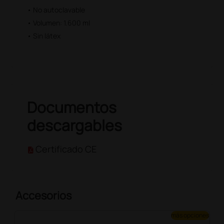
• No autoclavable
• Volumen: 1.600 ml
• Sin látex
Documentos
descargables
Certificado CE
Accesorios
más opciones