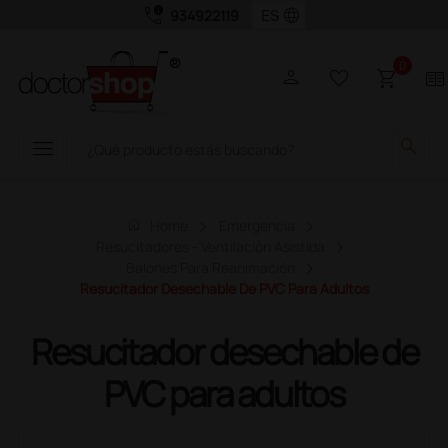
call_quality
language
934922119
0
person
favorite_border
shopping_cart
two_pager
menu
search
home
Home
Emergencia
Resucitadores - Ventilación Asistida
Balones Para Reanimación
Resucitador Desechable De PVC Para Adultos
Resucitador desechable de
PVC para adultos