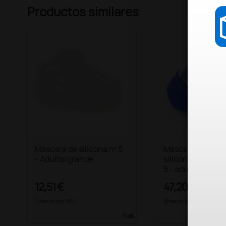
Productos similares
Máscara de silicona nº 5
Máscara AMBU d
- Adulto/grande
silicona transpa
5 - adultos large 
12,51 €
47,20 €
(Precio sin IVA)
(Precio sin IVA)
1 ud.