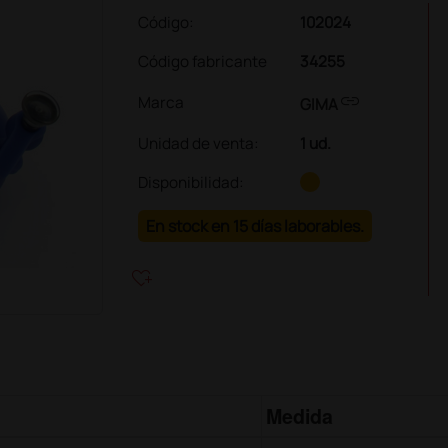
Código:
102024
Código fabricante
34255
link
Marca
GIMA
Unidad de venta
:
1 ud.
Disponibilidad:
En stock en 15 días laborables.
heart_plus
Medida