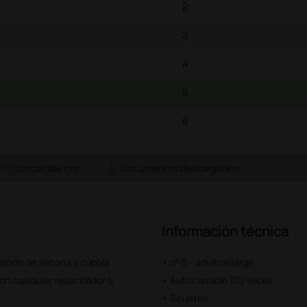
2
3
4
5
6
ist
save_alt
Compatible con
Documentos descargables
Información técnica
ción de silicona y cúpola
• n° 5 - adultos/large
con cualquier resucitador o
• Autoclavable 120 veces
• Sin látex