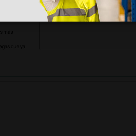
as más
legas que ya