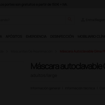
odrás disfrutar de muchos servicios exclusivos.
search
person
Entra/Regíst
A
APÓSITOS
EMERGENCIA
DESINFECCIÓN
MOBILIARIO CLÍN
ida
Mascarillas De Reanimación
Máscara Autoclavable Gima Plu
Máscara autoclavable 
adultos/large
Información general
|
Información técnica
|
Com