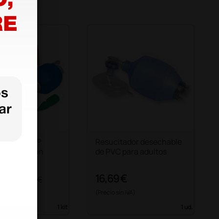
ador AMBU®
Resucitador desechable
- adultos en
de PVC para adultos
 €
16,69 €
223,00 €
 IVA)
(Precio sin IVA)
1 kit
1 ud.