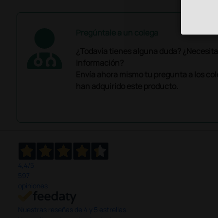
Pregúntale a un colega
¿Todavía tienes alguna duda? ¿Necesit
información?
Envía ahora mismo tu pregunta a los co
han adquirido este producto.
4,4
/5
597
opiniones
Nuestras reseñas de 4 y 5 estrellas.