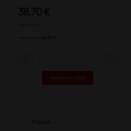
38,70 €
(Precio sin IVA)
46,83 €
Precio con IVA
add
remove
AÑADIR A LA CESTA
Precio