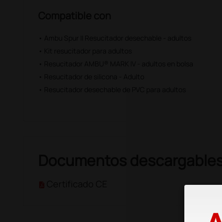
Compatible con
• Ambu Spur II Resucitador desechable - adultos
• Kit resucitador para adultos
• Resucitador AMBU® MARK IV - adultos en bolsa
• Resucitador de silicona - Adulto
• Resucitador desechable de PVC para adultos
Documentos descargable
Certificado CE