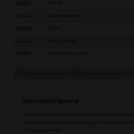
102021
Infante
102022
Infante grande
102023
Adulto
102024
Adulto grande
104843
Adulto extra grande
info
assignment
l
Información general
Información técnica
Información general
Máscara autoclavable Gima plus con capuchón para la infla
transparente de polisulfona infrangible. Se puede utilizar 
ventilador pulmonar.