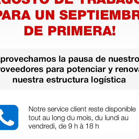
ara
Resucitador de silicona -
Resucit
Adulto
MARK IV 
bolsa
52,08 €
178,40
€
62,00 €
(Precio sin IVA)
(Precio sin
1 kit
1 ud.