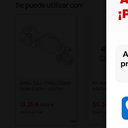
Se puede utilizar con:
Ambu Spur II Resucitador
Kit resucitador p
desechable - adultos
adultos
13,25 €
55,38 €
17,67 €
71,00 
(Precio sin IVA)
(Precio sin IVA)
1 ud.