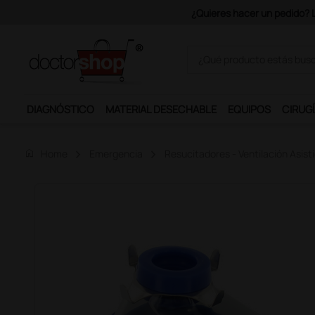
Únete al programa Ds Plus y p
DIAGNÓSTICO
MATERIAL DESECHABLE
EQUIPOS
CIRUGÍ
home
Home
Emergencia
Resucitadores - Ventilación Asist