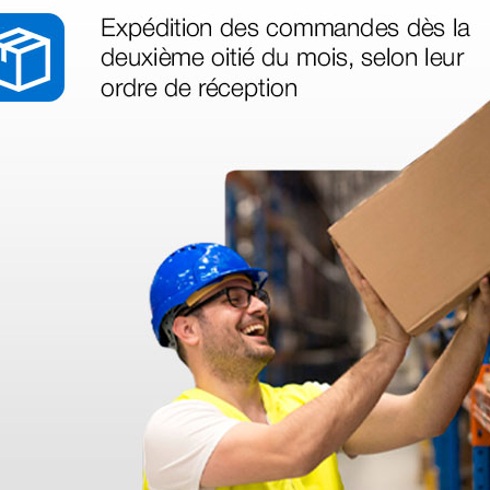
e
Mascarillas para
rente n°
resucitadores n.5 -
- azul
adultos/large
3,02 €
(Precio sin IVA)
1 ud.
1 ud.