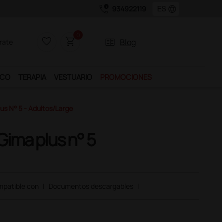
call_quality
language
934922119
0
favorite_border
shopping_cart
two_pager
Blog
rate
ICO
TERAPIA
VESTUARIO
PROMOCIONES
s N° 5 - Adultos/large
Gima plus n° 5
patible con
|
Documentos descargables
|