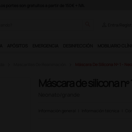
odrás disfrutar de muchos servicios exclusivos.
search
person
Entra/Regíst
A
APÓSITOS
EMERGENCIA
DESINFECCIÓN
MOBILIARIO CLÍN
ida
Mascarillas De Reanimación
Máscara De Silicona Nº 1 - N
Máscara de silicona nº 
Neonato/grande
Información general
|
Información técnica
|
Com