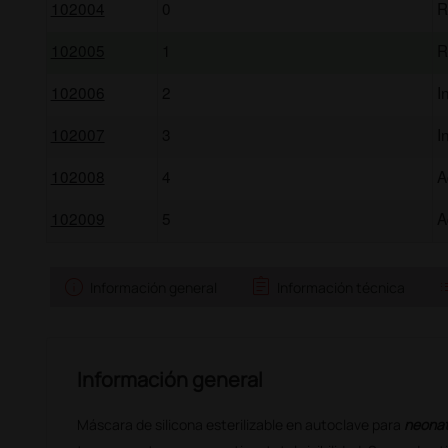
102004
0
R
102005
1
R
102006
2
I
102007
3
I
102008
4
A
102009
5
A
info
assignment
l
Información general
Información técnica
Información general
Máscara de silicona esterilizable en autoclave para
neonat