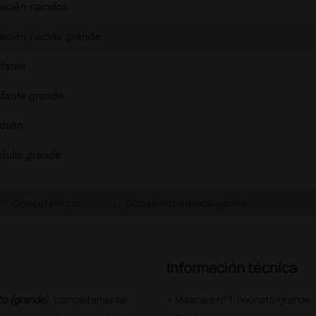
ecién nacidos
ecién nacido grande
nfante
nfante grande
dulto
dulto grande
ist
save_alt
Compatible con
Documentos descargables
Información técnica
o (grande)
, completamente
• Máscara n° 1: neonato/grande