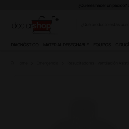
Únete al programa Ds Plus y p
DIAGNÓSTICO
MATERIAL DESECHABLE
EQUIPOS
CIRUGÍ
home
Home
Emergencia
Resucitadores - Ventilación Asist