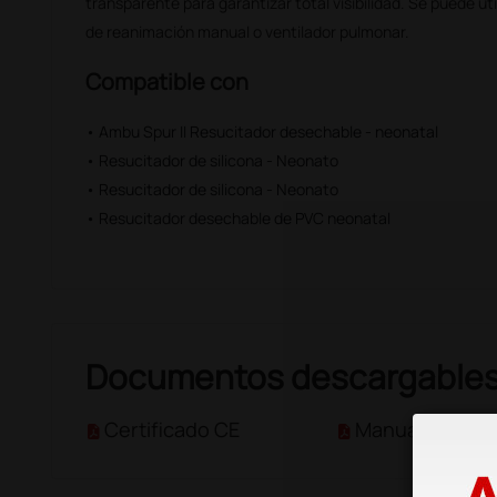
transparente para garantizar total visibilidad. Se puede uti
de reanimación manual o ventilador pulmonar.
Compatible con
• Ambu Spur II Resucitador desechable - neonatal
• Resucitador de silicona - Neonato
• Resucitador de silicona - Neonato
• Resucitador desechable de PVC neonatal
Documentos descargable
Certificado CE
Manual de usua