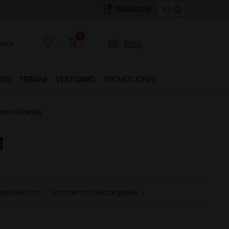
call_quality
language
934922119
0
favorite_border
shopping_cart
two_pager
Blog
rate
ICO
TERAPIA
VESTUARIO
PROMOCIONES
eonato/grande
1
patible con
|
Documentos descargables
|