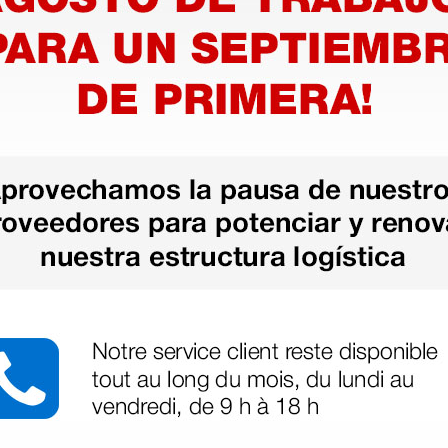
licona -
Resucitador desechable
Resucita
de PVC neonatal
Neonat
22,50 €
55,00 
€
(Precio sin IVA)
(Precio sin
1 ud.
1 ud.