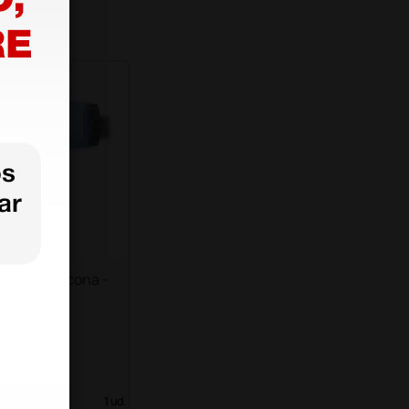
dor de silicona -
o
€
 IVA)
1 ud.