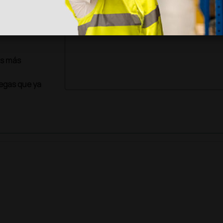
as más
legas que ya