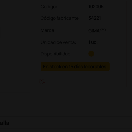
Código:
102005
Código fabricante
34221
link
Marca
GIMA
Unidad de venta
:
1 ud.
Disponibilidad:
En stock en 15 días laborables.
heart_plus
alla