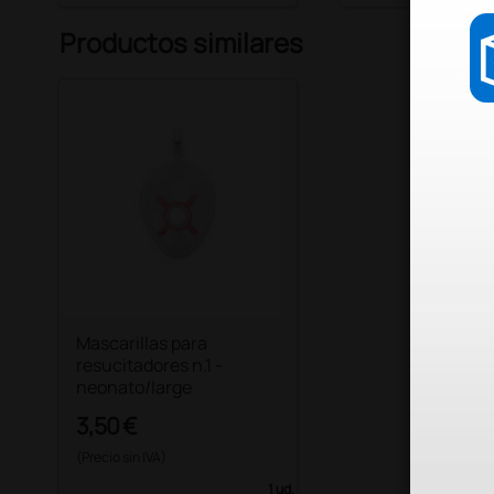
Productos similares
Mascarillas para
resucitadores n.1 -
neonato/large
3,50 €
(Precio sin IVA)
1 ud.