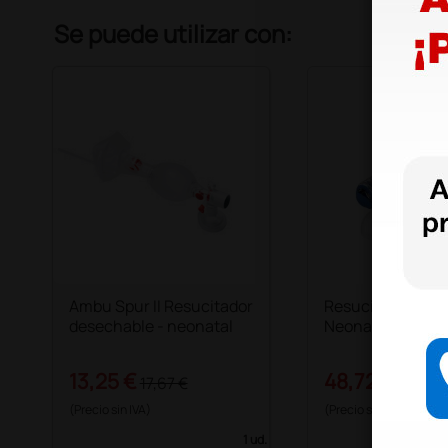
Se puede utilizar con:
Ambu Spur II Resucitador
Resucitador de si
desechable - neonatal
Neonato
13,25 €
48,72 €
17,67 €
58,00 
(Precio sin IVA)
(Precio sin IVA)
1 ud.