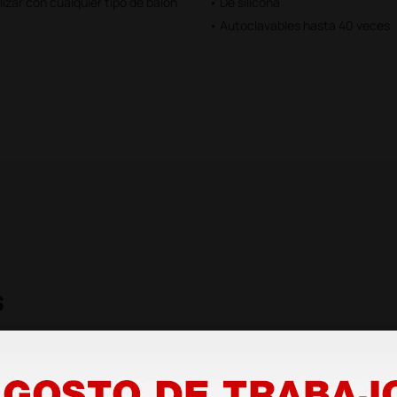
lizar con cualquier tipo de balón
• De silicona
• Autoclavables hasta 40 veces
s
rio