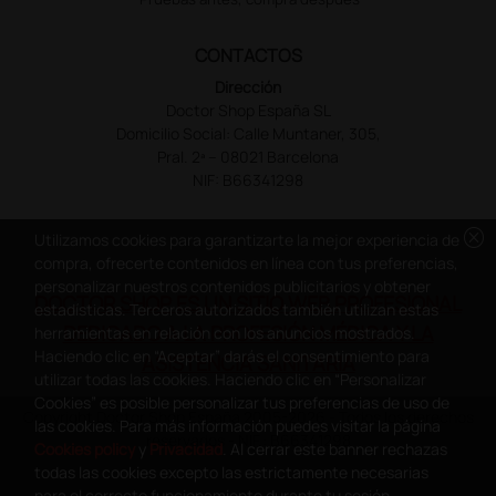
CONTACTOS
Dirección
Doctor Shop España SL
Domicilio Social: Calle Muntaner, 305,
Pral. 2ª – 08021 Barcelona
NIF: B66341298
cancel
Utilizamos cookies para garantizarte la mejor experiencia de
compra, ofrecerte contenidos en línea con tus preferencias,
personalizar nuestros contenidos publicitarios y obtener
DOCTOR SHOP ES UN SITIO WEB PROFESIONAL
estadísticas. Terceros autorizados también utilizan estas
DEDICADO A LA PROFESIÓN MÉDICA Y LA
herramientas en relación con los anuncios mostrados.
Haciendo clic en “Aceptar” darás el consentimiento para
ASISTENCIA SANITARIA
utilizar todas las cookies. Haciendo clic en “Personalizar
Cookies” es posible personalizar tus preferencias de uso de
Copyright Doctor Shop España 2005-2026 - Todos los derechos
las cookies. Para más información puedes visitar la página
reservados - NIF.: B66341298
Cookies policy
y
Privacidad
. Al cerrar este banner rechazas
todas las cookies excepto las estrictamente necesarias
para el correcto funcionamiento durante tu sesión.