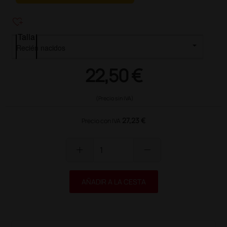
heart_plus
Talla
22,50 €
(Precio sin IVA)
27,23 €
Precio con IVA
add
remove
AÑADIR A LA CESTA