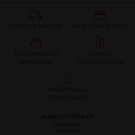
local_shipping
credit_card
ENTREGAS A MEDIDA
PAGA COMO QUIERAS
support_agent
request_quote
ASESORAMIENTO
OFERTAS
PROFESIONAL
PERSONALIZADAS
verified_user
SATISFECHO O
REEMBOLSADO
MUNDO DOCTOR SHOP
Quiénes somos
Cómo comprar