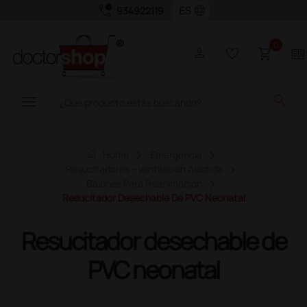
call_quality
language
934922119
0
person
favorite_border
shopping_cart
two_pager
menu
search
home
Home
Emergencia
Resucitadores - Ventilación Asistida
Balones Para Reanimación
Resucitador Desechable De PVC Neonatal
Resucitador desechable de
PVC neonatal