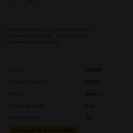
Información general
|
Información técnica
|
Equipamiento estándar
|
Compatible con
|
Documentos descargables
|
Código:
103496
Código fabricante
34249
link
Marca
GIMA
Unidad de venta
:
1 ud.
Disponibilidad:
En stock en 15 días laborables.