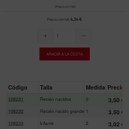
(Precio sin IVA)
4,24 €
Precio con IVA
add
remove
AÑADIR A LA CESTA
Código
Talla
Medida
Precio
108231
Recién nacidos
0
3,50 €
108232
Recién nacido grande
1
3,50 €
108233
Infante
2
3,02 €