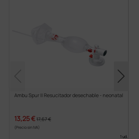
Ambu Spur II Resucitador desechable - neonatal
13,25 €
17,67 €
(Precio sin IVA)
1 ud.