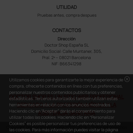
UTILIDAD
Pruebas antes, compra despues
CONTACTOS
Dirección
Doctor Shop España SL
Domicilio Social: Calle Muntaner, 305,
Pral. 2ª – 08021 Barcelona
NIF: B66341298
cancel
Utilizamos cookies para garantizarte la mejor experiencia de
compra, ofrecerte contenidos en línea con tus preferencias,
personalizar nuestros contenidos publicitarios y obtener
DOCTOR SHOP ES UN SITIO WEB PROFESIONAL
estadísticas. Terceros autorizados también utilizan estas
DEDICADO A LA PROFESIÓN MÉDICA Y LA
herramientas en relación con los anuncios mostrados.
Haciendo clic en “Aceptar” darás el consentimiento para
ASISTENCIA SANITARIA
utilizar todas las cookies. Haciendo clic en “Personalizar
Cookies” es posible personalizar tus preferencias de uso de
Copyright Doctor Shop España 2005-2026 - Todos los derechos
las cookies. Para más información puedes visitar la página