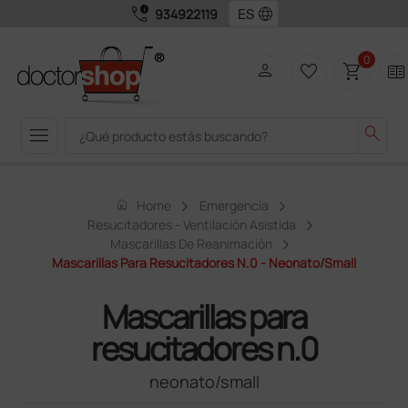
call_quality
language
934922119
0
person
favorite_border
shopping_cart
two_pager
menu
search
home
Home
Emergencia
Resucitadores - Ventilación Asistida
Mascarillas De Reanimación
Mascarillas Para Resucitadores N.0 - Neonato/small
Mascarillas para
resucitadores n.0
neonato/small