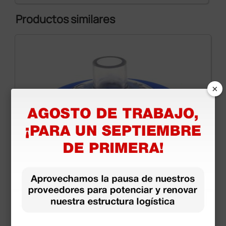
Productos similares
×
Máscara AMBU de silicona transparente n° 0A -
neonatos/prematuros - azul