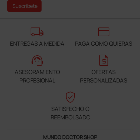
Suscríbete
local_shipping
credit_card
ENTREGAS A MEDIDA
PAGA COMO QUIERAS
support_agent
request_quote
ASESORAMIENTO
OFERTAS
PROFESIONAL
PERSONALIZADAS
verified_user
SATISFECHO O
REEMBOLSADO
MUNDO DOCTOR SHOP