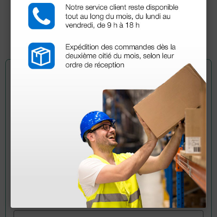
47,20 €
(Precio sin IVA)
1 ud.
Pregúntale a un colega
¿Todavía tienes alguna duda? ¿Necesitas más
información?
Envía ahora mismo tu pregunta a los colegas que ya
han adquirido este producto.