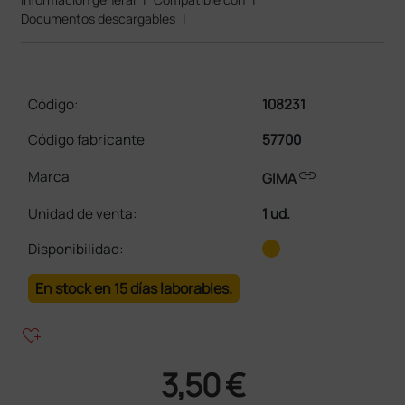
Documentos descargables
|
Código:
108231
Código fabricante
57700
link
Marca
GIMA
Unidad de venta
:
1 ud.
Disponibilidad:
En stock en 15 días laborables.
heart_plus
3,50 €