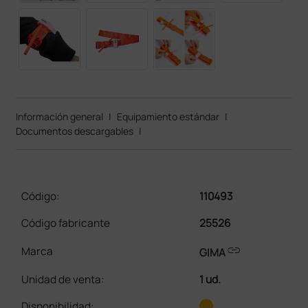
Información general
|
Equipamiento estándar
|
Documentos descargables
|
Código:
110493
Código fabricante
25526
link
Marca
GIMA
Unidad de venta
:
1 ud.
Disponibilidad: