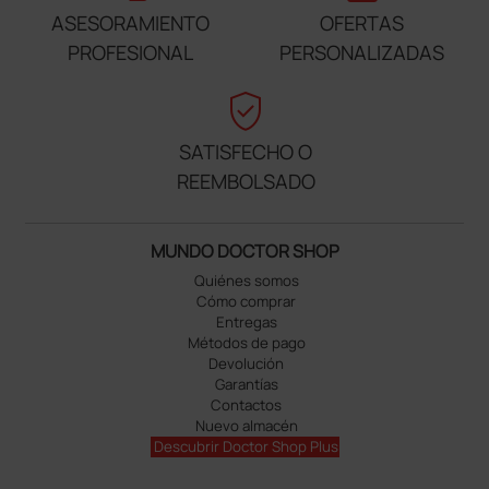
ASESORAMIENTO
OFERTAS
PROFESIONAL
PERSONALIZADAS
verified_user
SATISFECHO O
REEMBOLSADO
MUNDO DOCTOR SHOP
Quiénes somos
Cómo comprar
Entregas
Métodos de pago
Devolución
Garantías
Contactos
Nuevo almacén
Descubrir Doctor Shop Plus