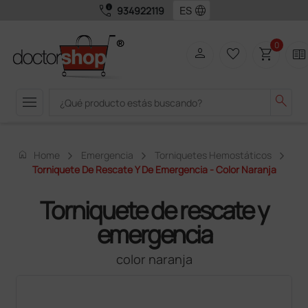
call_quality
language
934922119
0
person
favorite_border
shopping_cart
two_pager
menu
search
home
Home
Emergencia
Torniquetes Hemostáticos
Torniquete De Rescate Y De Emergencia - Color Naranja
Torniquete de rescate y
emergencia
color naranja