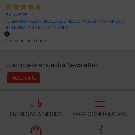
13 Ago 2025
HE ENCONTRADO TODO LO QUE NECESITABA. ENVÍO RÁPIDO Y
BIEN EMBALADO. MUY BIEN TODO.
Comprador verificado
;
Suscríbete a nuestra Newsletter
Suscríbete
local_shipping
credit_card
ENTREGAS A MEDIDA
PAGA COMO QUIERAS
support_agent
request_quote