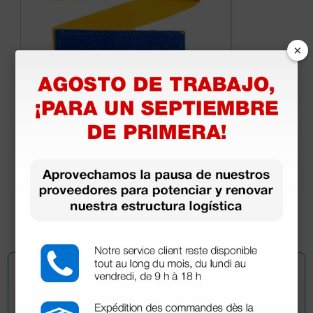
×
Torniquete de velcro
2,10 €
(Precio sin IVA)
1 ud.