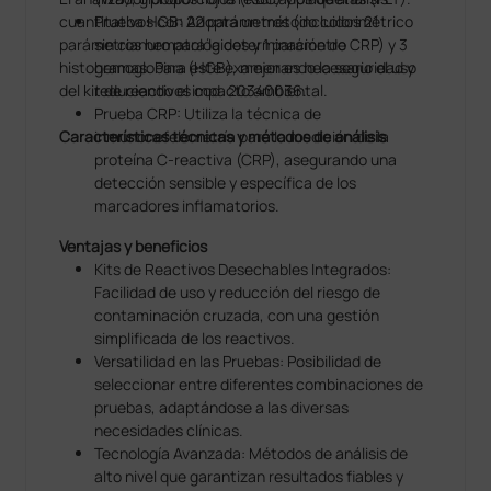
cuantitativos con 22 parámetros (incluidos 21
Prueba HGB: Adopta un método colorimétrico
parámetros hematológicos y 1 parámetro CRP) y 3
sin cianuro para la determinación de
histogramas. Para este examen es necesario el uso
hemoglobina (HGB), mejorando la seguridad y
del kit de reactivos cod. 20340036.
reduciendo el impacto ambiental.
Prueba CRP: Utiliza la técnica de
Características técnicas y métodos de análisis
inmunonefelometría para la medición de la
proteína C-reactiva (CRP), asegurando una
detección sensible y específica de los
marcadores inflamatorios.
Ventajas y beneficios
Kits de Reactivos Desechables Integrados:
Facilidad de uso y reducción del riesgo de
contaminación cruzada, con una gestión
simplificada de los reactivos.
Versatilidad en las Pruebas: Posibilidad de
seleccionar entre diferentes combinaciones de
pruebas, adaptándose a las diversas
necesidades clínicas.
Tecnología Avanzada: Métodos de análisis de
alto nivel que garantizan resultados fiables y