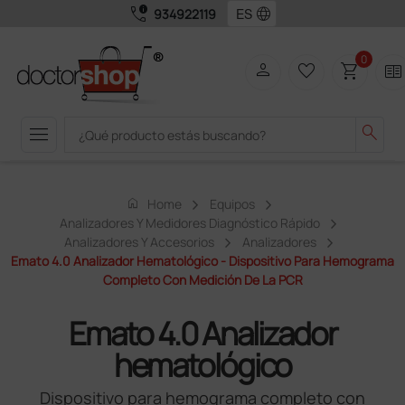
call_quality
language
934922119
0
person
favorite_border
shopping_cart
two_pager
menu
search
home
Home
Equipos
Analizadores Y Medidores Diagnóstico Rápido
Analizadores Y Accesorios
Analizadores
Emato 4.0 Analizador Hematológico - Dispositivo Para Hemograma
Completo Con Medición De La PCR
Emato 4.0 Analizador
hematológico
Dispositivo para hemograma completo con