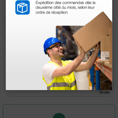
Kit de reactivos Hemograma + PCR para
analizador Emato 4.0
1.000,00 €
(Precio sin IVA)
50 uds.