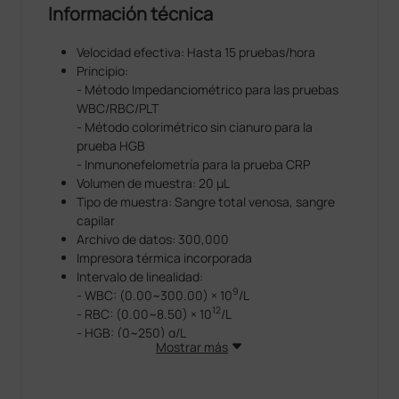
Información técnica
Velocidad efectiva: Hasta 15 pruebas/hora
Principio:
- Método Impedanciométrico para las pruebas
WBC/RBC/PLT
- Método colorimétrico sin cianuro para la
prueba HGB
- Inmunonefelometría para la prueba CRP
Volumen de muestra: 20 μL
Tipo de muestra: Sangre total venosa, sangre
capilar
Archivo de datos: 300,000
Impresora térmica incorporada
Intervalo de linealidad:
9
- WBC: (0.00~300.00) × 10
/L
12
- RBC: (0.00~8.50) × 10
/L
- HGB: (0~250) g/L
Mostrar más
- HCT: (0.0-75.0)%
9
- PLT: (0~4000) × 10
/L
- CRP: (0.2~320) mg/L