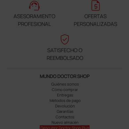
support_agent
request_quote
ASESORAMIENTO
OFERTAS
PROFESIONAL
PERSONALIZADAS
verified_user
SATISFECHO O
REEMBOLSADO
MUNDO DOCTOR SHOP
Quiénes somos
Cómo comprar
Entregas
Métodos de pago
Devolución
Garantías
Contactos
Nuevo almacén
Descubrir Doctor Shop Plus