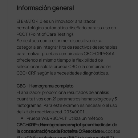
Información general
El EMATO 4.0 es un innovador analizador
hematológico automático diseñado para su uso en
POCT (Point of Care Testing).
Se destaca como el primer dispositivo de su
categoría en integrar kits de reactivos desechables
para realizar pruebas combinadas CBC+CRP+SAA,
ofreciendo al mismo tiempo la flexibilidad de
seleccionar solo la prueba CBC o la combinación
CBC+CRP según las necesidades diagnósticas.
CBC - Hemograma completo
El analizador proporciona resultados de análisis
cuantitativos con 21 parámetros hematológicos y 3
histogramas. Para este examen es necesario el uso
del kit de reactivos cod. 20340001.
Prueba WB/RBC/PLT: Utiliza un método
CBC+CRP - Hemograma completo con medición de
potenciométrico avanzado, garantizando
la concentración de la Proteína C Reactiva
precisión y exactitud en el conteo de leucocitos
El analizador proporciona resultados de análisis
(WB), glóbulos rojos (RBC) y plaquetas (PLT).