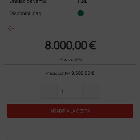
Unidad de venta
:
1 ud.
Disponibilidad:
heart_plus
8.000,00 €
(Precio sin IVA)
9.680,00 €
Precio con IVA
add
remove
AÑADIR A LA CESTA